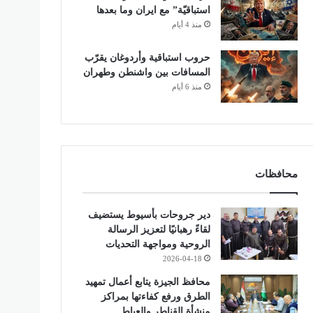
استباقيّة” مع ايران وما بعدها
منذ 4 أيام
حروب استباقية وأردوغان يقرّب
المسافات بين واشنطن وطهران
منذ 6 أيام
محافظات
دير جروحات بأسيوط يستضيف
لقاءً رهبانيًا لتعزيز الرسالة
الروحية ومواجهة التحديات
2026-04-18
محافظ الجيزة يتابع أعمال تمهيد
الطرق ورفع كفاءتها بمراكز
منشأة القناطر والعياط