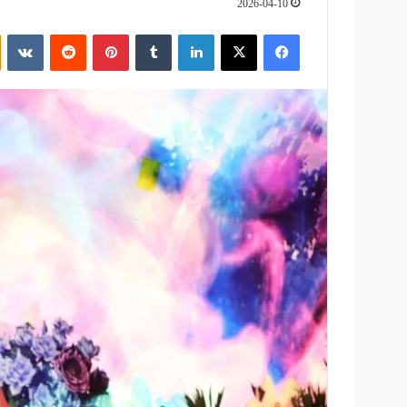
2026-04-10
فيسبوك
‫X
لينكدإن
‏Tumblr
بينتيريست
‏Reddit
‏VKontakte