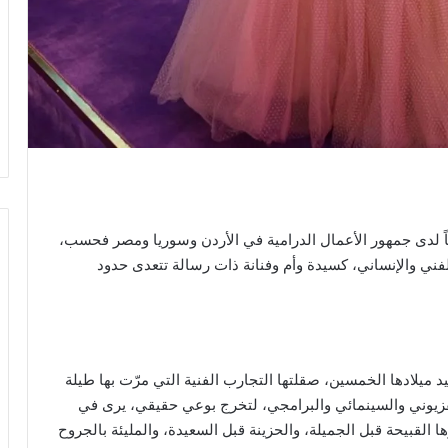
ألوفاً لدى جمهور الأعمال الدرامية في الأردن وسوريا ومصر فحسب،
ني والإنساني، كسيدة وأم وفنانة ذات رسالة تتعدى حدود
، التي تحتفل، اليوم الجمعة 10 أبريل، بعيد ميلادها الخمسين، صقلتها التجارب الفنية التي مرّت بها طيلة
وير التلفزيوني والسينمائي والبرامجي، لتخرج بوعي حقيقي، يرى في
ها القبيحة قبل الجميلة، والحزينة قبل السعيدة، والمليئة بالجروح