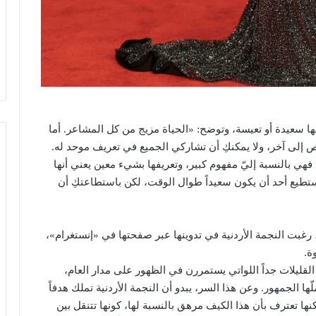
فها سعيدة أو تعيسة، وتوضح: «الحياة مزيج من كل المشاعر. أما
لى آخر، ولا يمكنكِ أن تشاركي الجميع في تعريف موحد له.
هي بالنسبة إليّ مفهوم كبير، وتعريفها بشيء معين يعني أنها
ستطيع أحد أن يكون سعيداً طوال الوقت، لكن باستطاعتكِ أن
غبت النجمة الأردنية في تدوينها عبر صفحتها في «إنستغرام»،
ة.
القليلات جداً اللواتي يستمررن في الظهور على مدار العام،
لّها الجمهور. وعن هذا السر، يبدو أن النجمة الأردنية تملك هدفاً
نها تعترف بأن هذا الكيف مرهق بالنسبة لها، كونها تتنقل بين