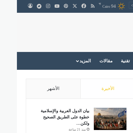
℉
‫X
فيسبوك
ملخص الموقع RSS
بينتيريست
‫YouTube
انستقرام
medium
94
تسجيل الدخول
Cairo
تقنية
مقالات
المزيد
الأخيرة
الأشهر
بيان الدول العربية والإسلامية
خطوة على الطريق الصحيح
ولكن…
منذ 21 ساعة