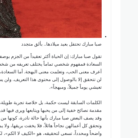
صبا مبارك تحتفل بعيد ميلادها.. بألق متجدد
تقول صبا مبارك: إن الحياة أكثر تعقيداً من الجزم بوص
السعادة فمفهوم شخصي تماماً يختلف تعريفه من شخص إ
أعرف معنى الحب، وتعلمت معنى البهجة. أما السعادة، ف
لن تتحقق إلا بالوصول إلى محتوى هذا التعريف. ولن ي
تعيشي يوماً جميلاً، ومبهجاً».
الكلمات السابقة ليست حكمة، بل خلاصة تجربة طويلة، ر
مقدمة نصائح خفية إلى من يحبها ويتابعها ويرى فيها قدو
وقد يصف البعض صبا مبارك بأنها حالة نادرة، كونها من 
وتحقق كل أعمالهن نجاحاً هائلاً، فلا يخفت بريقها، ولا يم
واضحاً ومحدداً، تسعى لتحقيقه، هو «الكيف لا الكم»، لك