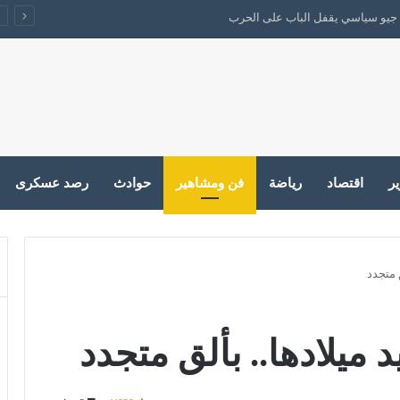
 بين مضيق هرمز ومذكرة التفاهم
ير
اقتصاد
رياضة
فن ومشاهير
حوادث
رصد عسكرى
 متجدد
 ميلادها.. بألق متجدد