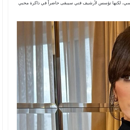
سي، لكنها تؤسس لأرشيف فني سيبقى حاضراً في ذاكرة محبي