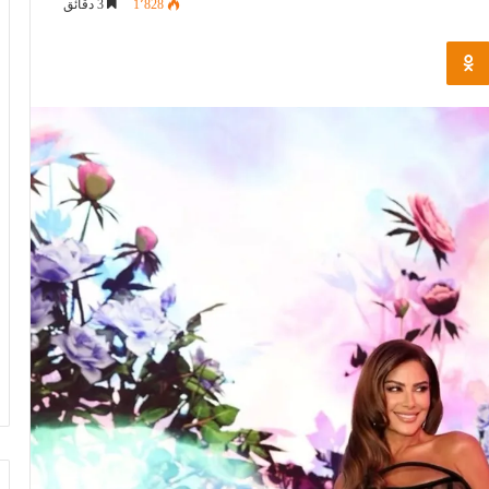
1٬828
3 دقائق
Odnoklassniki