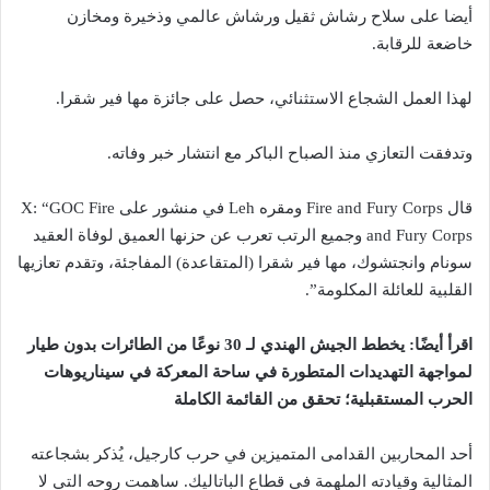
أيضا على سلاح رشاش ثقيل ورشاش عالمي وذخيرة ومخازن
خاضعة للرقابة.
لهذا العمل الشجاع الاستثنائي، حصل على جائزة مها فير شقرا.
وتدفقت التعازي منذ الصباح الباكر مع انتشار خبر وفاته.
قال Fire and Fury Corps ومقره Leh في منشور على X: “GOC Fire
and Fury Corps وجميع الرتب تعرب عن حزنها العميق لوفاة العقيد
سونام وانجتشوك، مها فير شقرا (المتقاعدة) المفاجئة، وتقدم تعازيها
القلبية للعائلة المكلومة”.
اقرأ أيضًا: يخطط الجيش الهندي لـ 30 نوعًا من الطائرات بدون طيار
لمواجهة التهديدات المتطورة في ساحة المعركة في سيناريوهات
الحرب المستقبلية؛ تحقق من القائمة الكاملة
أحد المحاربين القدامى المتميزين في حرب كارجيل، يُذكر بشجاعته
المثالية وقيادته الملهمة في قطاع الباتاليك. ساهمت روحه التي لا