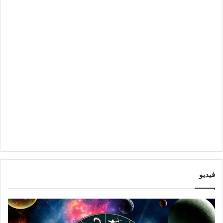
فيديو
ت
ت
و
أ