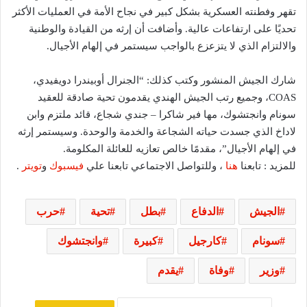
تقهر وفطنته العسكرية بشكل كبير في نجاح الأمة في العمليات الأكثر
تحديًا على ارتفاعات عالية. وأضافت أن إرثه من القيادة والوطنية
والالتزام الذي لا يتزعزع بالواجب سيستمر في إلهام الأجيال.
شارك الجيش المنشور وكتب كذلك: “الجنرال أوبيندرا دويفيدي،
COAS، وجميع رتب الجيش الهندي يقدمون تحية صادقة للعقيد
سونام وانجتشوك، مها فير شاكرا – جندي شجاع، قائد ملتزم وابن
لاداخ الذي جسدت حياته الشجاعة والخدمة والوحدة. وسيستمر إرثه
في إلهام الأجيال”، مقدمًا خالص تعازيه للعائلة المكلومة.
للمزيد : تابعنا
هنا
، وللتواصل الاجتماعي تابعنا علي
فيسبوك
و
تويتر
.
الجيش
الدفاع
بطل
تحية
حرب
سونام
كارجيل
كبيرة
وانجتشوك
وزير
وفاة
يقدم