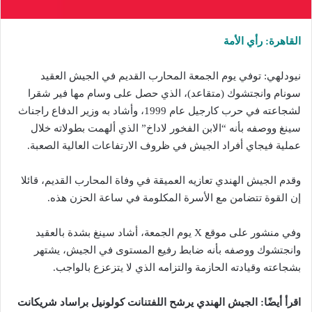
القاهرة: رأي الأمة
نيودلهي: توفي يوم الجمعة المحارب القديم في الجيش العقيد
سونام وانجتشوك (متقاعد)، الذي حصل على وسام مها فير شقرا
لشجاعته في حرب كارجيل عام 1999، وأشاد به وزير الدفاع راجناث
سينغ ووصفه بأنه “الابن الفخور لاداخ” الذي ألهمت بطولاته خلال
عملية فيجاي أفراد الجيش في ظروف الارتفاعات العالية الصعبة.
وقدم الجيش الهندي تعازيه العميقة في وفاة المحارب القديم، قائلا
إن القوة تتضامن مع الأسرة المكلومة في ساعة الحزن هذه.
وفي منشور على موقع X يوم الجمعة، أشاد سينغ بشدة بالعقيد
وانجتشوك ووصفه بأنه ضابط رفيع المستوى في الجيش، يشتهر
بشجاعته وقيادته الحازمة والتزامه الذي لا يتزعزع بالواجب.
اقرأ أيضًا: الجيش الهندي يرشح اللفتنانت كولونيل براساد شريكانت