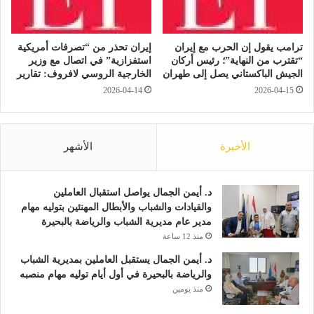
ه
ي
م
ترامب يقول إن الحرب مع إيران
إيران تحذر من “تصرفات أمريكية
“تقترب من النهاية”؛ رئيس أركان
استفزازية” في اتصال مع وزير
الجيش الباكستاني يصل إلى طهران
الخارجية الروسي لافروف: تقارير
2026-04-14
2026-04-15
الأخيرة
الأشهر
د. أيمن الجمال يواصل استقبال العاملين
والقيادات والشباب والأبطال المهنئين بتوليه مهام
مدير عام مديرية الشباب والرياضة بالبحيرة
منذ 12 ساعة
د. أيمن الجمال يستقبل العاملين بمديرية الشباب
والرياضة بالبحيرة في أول أيام توليه مهام منصبه
منذ يومين