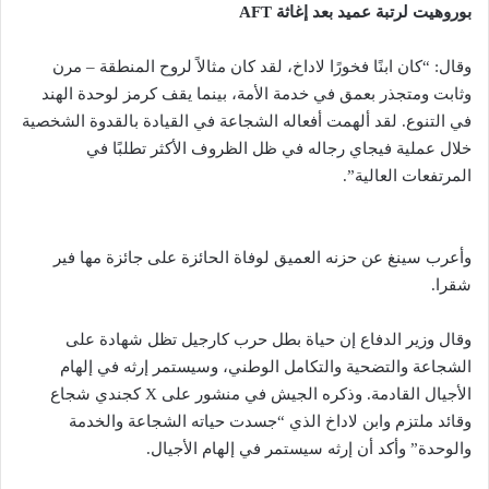
بوروهيت لرتبة عميد بعد إغاثة AFT
وقال: “كان ابنًا فخورًا لاداخ، لقد كان مثالاً لروح المنطقة – مرن
وثابت ومتجذر بعمق في خدمة الأمة، بينما يقف كرمز لوحدة الهند
في التنوع. لقد ألهمت أفعاله الشجاعة في القيادة بالقدوة الشخصية
خلال عملية فيجاي رجاله في ظل الظروف الأكثر تطلبًا في
المرتفعات العالية”.
وأعرب سينغ عن حزنه العميق لوفاة الحائزة على جائزة مها فير
شقرا.
وقال وزير الدفاع إن حياة بطل حرب كارجيل تظل شهادة على
الشجاعة والتضحية والتكامل الوطني، وسيستمر إرثه في إلهام
الأجيال القادمة. وذكره الجيش في منشور على X كجندي شجاع
وقائد ملتزم وابن لاداخ الذي “جسدت حياته الشجاعة والخدمة
والوحدة” وأكد أن إرثه سيستمر في إلهام الأجيال.