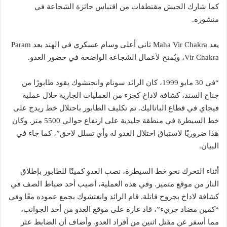
كما شارك الجيش مقتطفات من اقتباس جائزة الشجاعة في
منشوره.
يعد Maha Vir Chakra ثاني أعلى وسام عسكري في الهند بعد Param
Vir Chakra، ويُمنح لأعمال الشجاعة الواضحة في حضور العدو.
“في 30 مايو 1999، كان الرائد سونام وانجتشوك يقود طابورًا من
جناح السند، كشافة لاداخ كجزء من العمليات الجارية خلال عملية
فيجاي في قطاع الباتاليك. تم تكليف الطابور باحتلال خط ريدج على
خط السيطرة في منطقة جليدية على ارتفاع حوالي 5500 متر. وكان
هذا ضروريًا لاستباق احتلال العدو له وأي تسلل لاحق”، كما جاء في
البيان.
أثناء التحرك نحو خط السيطرة، نصب العدو كمينًا للطابور بإطلاق
النار من موقع متميز. وفي هذه العملية، أصيب أحد ضباط الصف في
كشافة لاداخ بجروح قاتلة. قام الرائد وانغتشوك بجمع عموده معًا وفي
“كمين مضاد جريء”، قاد غارة على موقع العدو من أحد الجوانب،
مما أسفر عن مقتل اثنين من أفراد العدو. وأضاف أن الضابط عثر