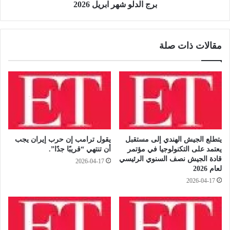
د
ه
برج الدلو شهر ابريل 2026
ا
ر
ب
ا
ي
ب
مقالات ذات صلة
خ
ر
ت
ي
ف
ل
ي
2
ف
0
ج
2
أ
6
ة
|
يتطلع الجيش الهندي إلى مستقبل
يقول ترامب إن حرب إيران يجب
ا
يعتمد على التكنولوجيا في مؤتمر
أن تنتهي “قريبًا جدًا”.
ي
قادة الجيش نصف السنوي الرئيسي
2026-04-17
م
لعام 2026
ا
2026-04-17
ن
ا
ب
ر
ا