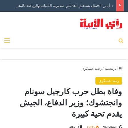
د. أيمن الجمال يستقبل العاملين بمديرية الشباب والرياضة بالبحيرة في أول أيام توليه مهام منصبه
بحث عن
الق
الرئيسية
/
رصد عسكرى
رصد عسكرى
وفاة بطل حرب كارجيل سونام
وانجتشوك؛ وزير الدفاع، الجيش
يقدم تحية كبيرة
2026-04-10
1٬835
3 دقائق