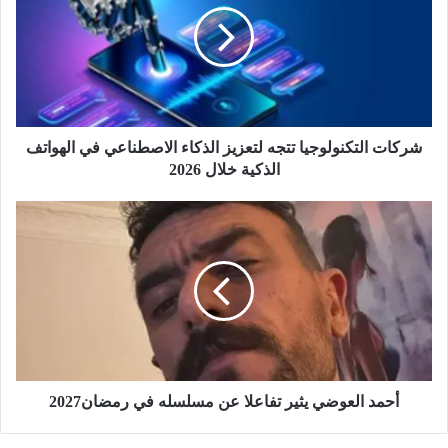
الانضباط ورفع الإشغالات من الطريق العام
ا
ت
ا
ل
ت
ك
ن
شركات التكنولوجيا تتجه لتعزيز الذكاء الاصطناعي في الهواتف
و
الذكية خلال 2026
ل
و
أ
ج
ح
ي
م
ا
د
ت
ا
ت
ل
ج
ع
ه
و
ل
ض
ت
ي
أحمد العوضي يثير تفاعلا عن مسلسله في رمضان2027
ع
ي
ز
ث