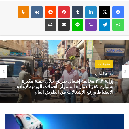
فيسبوك
‫X
لينكدإن
‏Tumblr
بينتيريست
‏Reddit
‏VKontakte
Odnoklassniki
واتساب
تيلقرام
ڤايبر
لاين
مشاركة عبر البريد
طباعة
منوعات
منوعات
منذ 4 أسابيع
الاجتماع الشهري لنادي القيادات الشبابية (YLC)
منذ 4 أسابيع
بالبحيرة
ش
إزالة ٢٦٣ مخالفة إشغال طريق خلال حملة مكبرة
ر
بشوارع كفر الدوار » استمرار الحملات اليومية لإعادة
ك