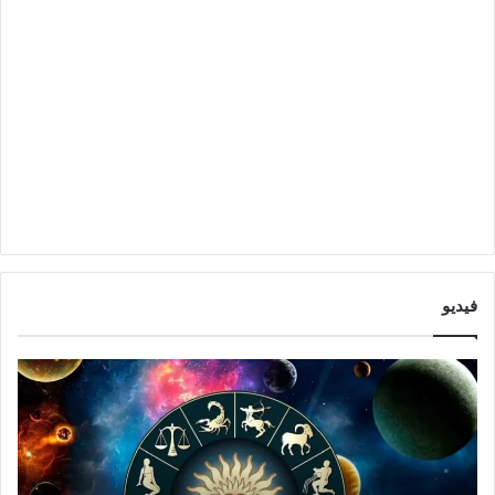
فيديو
ت
ت
و
أ
ق
ث
ع
ي
ا
ر
ت
ا