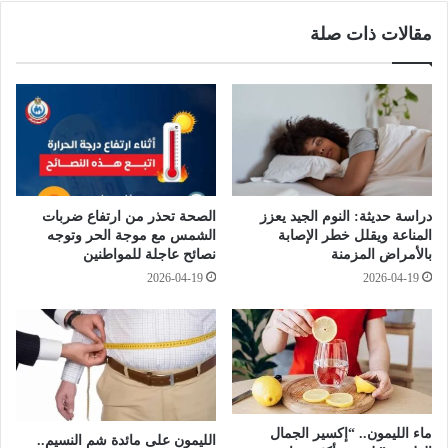
ي
ي
مقالات ذات صلة
ز
ر
ا
ت
ل
ف
ذ
ا
ك
ع
ا
ل
ء
ا
ا
ع
ل
ن
دراسة حديثة: النوم الجيد يعزز
الصحة تحذر من ارتفاع ضربات
ا
م
المناعة ويقلل خطر الإصابة
الشمس مع موجة الحر وتوجه
ص
س
بالأمراض المزمنة
نصائح عاجلة للمواطنين
ط
ل
2026-04-19
2026-04-19
ن
س
ا
ل
ع
ه
ي
ف
ف
ي
ي
ر
ا
م
ل
ماء الليمون.. “إكسير الجمال
ض
الليمون على مائدة شم النسيم..