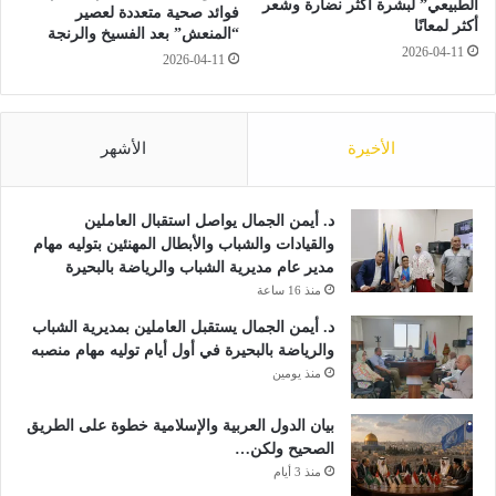
الطبيعي” لبشرة أكثر نضارة وشعر
ه
ا
فوائد صحية متعددة لعصير
أكثر لمعانًا
و
ن
“المنعش” بعد الفسيخ والرنجة
2026-04-11
ا
2
2026-04-11
ت
0
ف
2
ا
7
ل
الأخيرة
الأشهر
ذ
ك
ي
د. أيمن الجمال يواصل استقبال العاملين
ة
والقيادات والشباب والأبطال المهنئين بتوليه مهام
خ
مدير عام مديرية الشباب والرياضة بالبحيرة
ل
منذ 16 ساعة
ا
د. أيمن الجمال يستقبل العاملين بمديرية الشباب
ل
والرياضة بالبحيرة في أول أيام توليه مهام منصبه
2
منذ يومين
0
2
6
بيان الدول العربية والإسلامية خطوة على الطريق
الصحيح ولكن…
منذ 3 أيام