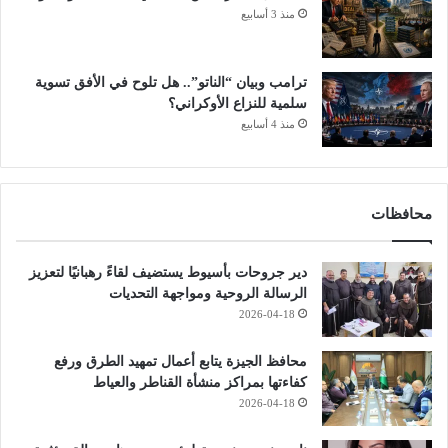
ي
منذ 3 أسابيع
ة
ت
ث
ترامب وبيان “الناتو”.. هل تلوح في الأفق تسوية
ب
سلمية للنزاع الأوكراني؟
ت
منذ 4 أسابيع
ا
ل
ه
و
ي
محافظات
ة
م
دير جروحات بأسيوط يستضيف لقاءً رهبانيًا لتعزيز
ن
الرسالة الروحية ومواجهة التحديات
ذ
2026-04-18
ا
ل
م
محافظ الجيزة يتابع أعمال تمهيد الطرق ورفع
ي
كفاءتها بمراكز منشأة القناطر والعياط
ل
2026-04-18
ا
د