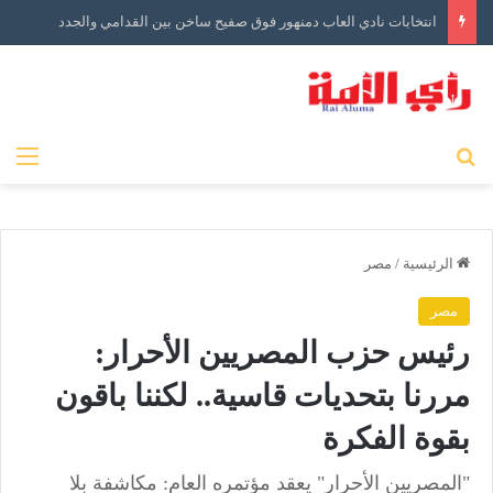
انتخابات نادي العاب دمنهور فوق صفيح ساخن بين القدامي والجدد
بحث عن
الق
الرئيسية
/
مصر
مصر
رئيس حزب المصريين الأحرار:
مررنا بتحديات قاسية.. لكننا باقون
بقوة الفكرة
"المصريين الأحرار" يعقد مؤتمره العام: مكاشفة بلا