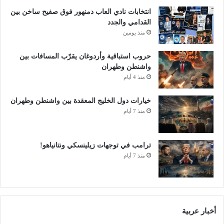
ه
م
انتخابات نادي العاب دمنهور فوق صفيح ساخن بين
ل
ة
القدامي والجدد
ن
ا
منذ يومين
ح
ل
ن
ب
حروب استباقية وأردوغان يقرّب المسافات بين
أ
ي
واشنطن وطهران
م
و
منذ 4 أيام
ا
م
م
ت
خيارات دول الخليج المعقدة بين واشنطن وطهران
ث
ر
منذ 7 أيام
و
ي
ر
ة
ة
ل
أ
ل
ترامب في توجهات زيلينسكي ونتانياهو!
م
أ
منذ 7 أيام
ت
ط
ه
ف
د
ا
ي
ل
د
.
أخبار عربية
؟
.