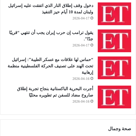
و
دخول وقف إطلاق النار الذي اتفقت عليه إسرائيل
آ
ولبنان لمدة 10 أيام حيز التنفيذ
خ
2026-04-17
ر
:
يقول ترامب إن حرب إيران يجب أن تنتهي “قريبًا
ت
جدًا”.
ع
2026-04-17
ز
ز
“حماس لها علاقات مع عسكر الطيبة”: إسرائيل
ا
تحث الهند على تصنيف الحركة الفلسطينية منظمة
ل
إرهابية
ح
2026-04-16
م
ا
أجرت البحرية الباكستانية بنجاح تجربة إطلاق
ي
صاروخ مضاد للسفن تم تطويره محليًا
ة
2026-04-16
و
ت
م
ن
صحة وجمال
ع