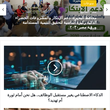
منوعات
منذ 4 أسابيع
محافظ البحيرة تعقد اللقاء الدوري مع أعضاء
مجلسي النواب والشيوخ
ا
ل
ذ
ك
ا
ء
ا
ل
ا
ص
الذكاء الاصطناعي يغير مستقبل الوظائف.. هل نحن أمام ثورة
ط
أم تهديد؟
ن