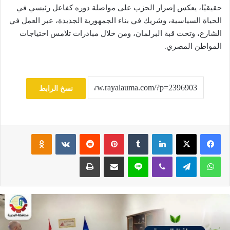
حقيقيًا، يعكس إصرار الحزب على مواصلة دوره كفاعل رئيسي في
الحياة السياسية، وشريك في بناء الجمهورية الجديدة، عبر العمل في
الشارع، وتحت قبة البرلمان، ومن خلال مبادرات تلامس احتياجات
المواطن المصري.
نسخ الرابط
فيسبوك
‫X
لينكدإن
‏Tumblr
بينتيريست
‏Reddit
‏VKontakte
Odnoklassniki
واتساب
تيلقرام
ڤايبر
لاين
مشاركة عبر البريد
طباعة