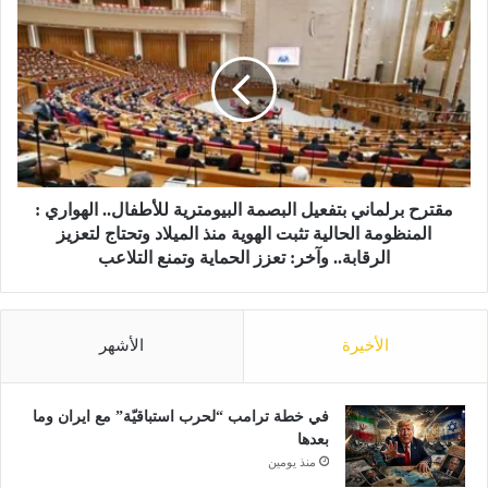
ا
م
ع
ق
ي
ت
ي
ر
غ
ح
ي
ب
ر
ر
م
ل
س
م
ت
ا
مقترح برلماني بتفعيل البصمة البيومترية للأطفال.. الهواري :
ق
ن
المنظومة الحالية تثبت الهوية منذ الميلاد وتحتاج لتعزيز
ب
ي
الرقابة.. وآخر: تعزز الحماية وتمنع التلاعب
ل
ب
ا
ت
ل
ف
و
الأخيرة
الأشهر
ع
ظ
ي
ا
ل
ئ
ا
في خطة ترامب “لحرب استباقيّة” مع ايران وما
ف
ل
بعدها
.
ب
منذ يومين
.
ص