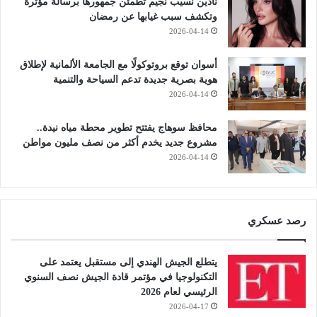
نادين نسيب نجيم تطمئن جمهورها برسالة مؤثرة
و
وتكشف سبب غيابها عن رمضان
ت
2026-04-14
ح
ت
أسوان توقع بروتوكولًا مع الجامعة الألمانية لإطلاق
ا
هوية بصرية جديدة تدعم السياحة والتنمية
ج
2026-04-14
ل
ت
محافظ سوهاج يفتتح تطوير محطة مياه نيدة..
ع
مشروع جديد يخدم أكثر من نصف مليون مواطن
ز
2026-04-14
ي
ز
ا
ل
ر
رصد عسكري
ق
ا
يتطلع الجيش الهندي إلى مستقبل يعتمد على
ب
التكنولوجيا في مؤتمر قادة الجيش نصف السنوي
ة
الرئيسي لعام 2026
.
2026-04-17
.