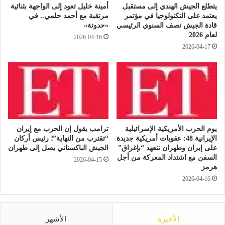
يتطلع الجيش الهندي إلى مستقبل
أمينة خليل تعود إلى الواجهة بثنائية
ل
ع
يعتمد على التكنولوجيا في مؤتمر
مرتقبة مع أحمد حلمي.. في
"
د
قادة الجيش نصف السنوي الرئيسي
«حدوتة»
ج
ا
لعام 2026
2026-04-16
ا
ل
2026-04-17
ه
ع
ز
ث
"
و
ر
ع
ل
ى
ج
يوم الحرب الأمريكية الإسرائيلية
ترامب يقول إن الحرب مع إيران
ث
الإيرانية 48: عقوبات أمريكية جديدة
“تقترب من النهاية”؛ رئيس أركان
م
على إيران وطهران تتعهد “بإغراق”
الجيش الباكستاني يصل إلى طهران
السفن مع اشتداد المعركة من أجل
ا
2026-04-15
هرمز
ن
2026-04-16
ه
ا
ف
ي
الأخيرة
الأشهر
م