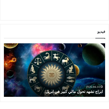
فيديو
ا
ت
ب
و
ر
ق
ا
ع
ج
ا
ت
ت
ش
ا
ه
ل
د
ا
2026-04-14
ابراج تشهد تحول مالي كبير في ابريل
ت
ت
ب
ح
ر
و
ا
ل
ج