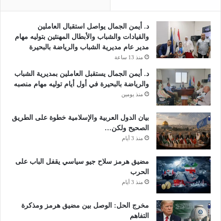
ن
ز
د. أيمن الجمال يواصل استقبال العاملين
ل
والقيادات والشباب والأبطال المهنئين بتوليه مهام
ه
مدير عام مديرية الشباب والرياضة بالبحيرة
ا
منذ 13 ساعة
ب
ا
د. أيمن الجمال يستقبل العاملين بمديرية الشباب
ل
والرياضة بالبحيرة في أول أيام توليه مهام منصبه
ش
منذ يومين
ج
ا
بيان الدول العربية والإسلامية خطوة على الطريق
ع
الصحيح ولكن…
ي
منذ 3 أيام
ة
مضيق هرمز سلاح جيو سياسي يقفل الباب على
الحرب
منذ 3 أيام
مخرج الحل: الوصل بين مضيق هرمز ومذكرة
التفاهم