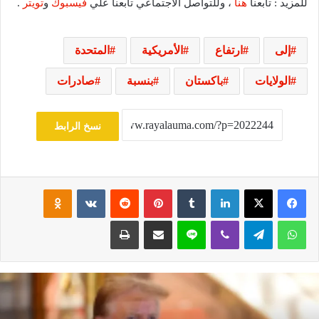
للمزيد : تابعنا
هنا
، وللتواصل الاجتماعي تابعنا علي
فيسبوك
و
تويتر
.
إلى
ارتفاع
الأمريكية
المتحدة
الولايات
باكستان
بنسبة
صادرات
نسخ الرابط
فيسبوك
‫X
لينكدإن
‏Tumblr
بينتيريست
‏Reddit
‏VKontakte
Odnoklassniki
واتساب
تيلقرام
ڤايبر
لاين
مشاركة عبر البريد
طباعة