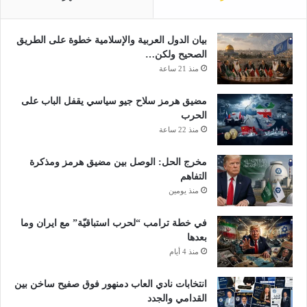
ر
ا
ب
ي
ة
ن
بيان الدول العربية والإسلامية خطوة على الطريق
و
ق
الصحيح ولكن…
ا
د
منذ 21 ساعة
ض
ر
ط
ن
مضيق هرمز سلاح جيو سياسي يقفل الباب على
ر
س
الحرب
ا
ت
منذ 22 ساعة
ب
ف
م
ي
مخرج الحل: الوصل بين مضيق هرمز ومذكرة
ل
د
التفاهم
ا
م
منذ يومين
ح
ن
ة
ه
في خطة ترامب “لحرب استباقيّة” مع ايران وما
غ
ا
بعدها
دً
منذ 4 أيام
ا
انتخابات نادي العاب دمنهور فوق صفيح ساخن بين
القدامي والجدد