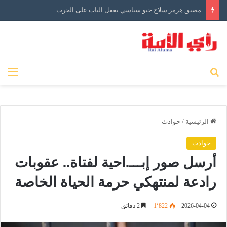
مضيق هرمز سلاح جيو سياسي يقفل الباب على الحرب
بحث عن
الق
الرئيسية
/
حوادث
حوادث
أرسل صور إبـــ.احية لفتاة.. عقوبات
رادعة لمنتهكي حرمة الحياة الخاصة
2026-04-04
1٬822
2 دقائق