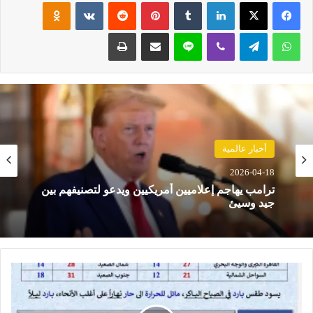
فيسبوك
‫X
لينكدإن
‏Tumblr
بينتيريست
‏Reddit
‏VKontakte
Odnoklassniki
واتساب
تيلقرام
ڤايبر
لاين
مشاركة عبر البريد
طباعة
حوادث
أخبار عالمية
2026-04-18
2026-04-18
مصرع 8 أشخاص في تحطم مروحية بإندونيسيا بعد
دقائق من الإقلاع في جزيرة بورنيو
ترامب يهاجم إعلاميين أمريكيين ويدعو لتصنيفهم بين
ا
جيد وسيئ
ل
أ