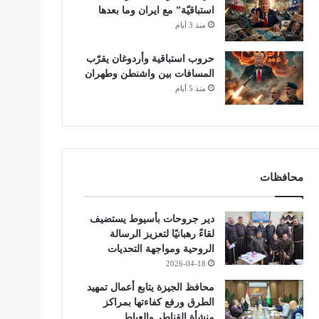
استباقيّة” مع ايران وما بعدها
منذ 3 أيام
حروب استباقية وأردوغان يقرّب
المسافات بين واشنطن وطهران
منذ 5 أيام
محافظات
دير جروحات بأسيوط يستضيف
لقاءً رهبانيًا لتعزيز الرسالة
الروحية ومواجهة التحديات
2026-04-18
محافظ الجيزة يتابع أعمال تمهيد
الطرق ورفع كفاءتها بمراكز
منشأة القناطر والعياط