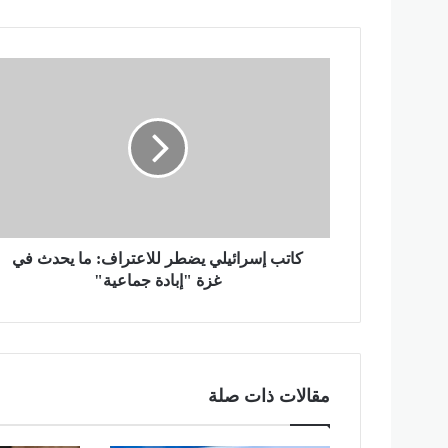
ك
ا
ت
ب
إ
س
ر
ا
ئ
ي
كاتب إسرائيلي يضطر للاعتراف: ما يحدث في
ل
غزة "إبادة جماعية"
ي
ي
ض
ط
ر
مقالات ذات صلة
ل
ل
ا