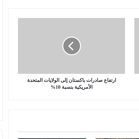
سلوت: إصابة إيكيتيكي وعودة إيزاك تعيدان
ترتيب أوراق ليفربول قبل ديربي إيفرتون
ا
ر
خبير قانون دولي: يوم الأسير الفلسطيني
ت
يسلط الضوء على حقوق الأسرى وفق
اتفاقيات جنيف
ف
ا
ع
ترامب يهاجم إعلاميين أمريكيين ويدعو
ص
لتصنيفهم بين جيد وسيئ
ا
د
ر
ارتفاع صادرات باكستان إلى الولايات المتحدة
مصرع 8 أشخاص في تحطم مروحية
ا
الأمريكية بنسبة 10%
بإندونيسيا بعد دقائق من الإقلاع في جزيرة
ت
بورنيو
ب
ا
ك
مجلس النواب يناقش قانون حماية المنافسة
س
وتعديل تنظيم الأنشطة النووية الأسبوع
المقبل
ت
ا
ن