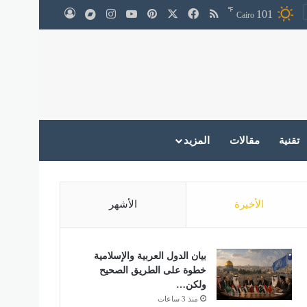
℉
‫X
فيسبوك
ملخص الموقع RSS
بينتيريست
‫YouTube
انستقرام
medium
101
تسجيل الدخول
Cairo
تقنية
مقالات
المزيد
الأخيرة
الأشهر
بيان الدول العربية والإسلامية
خطوة على الطريق الصحيح
ولكن…
منذ 3 ساعات