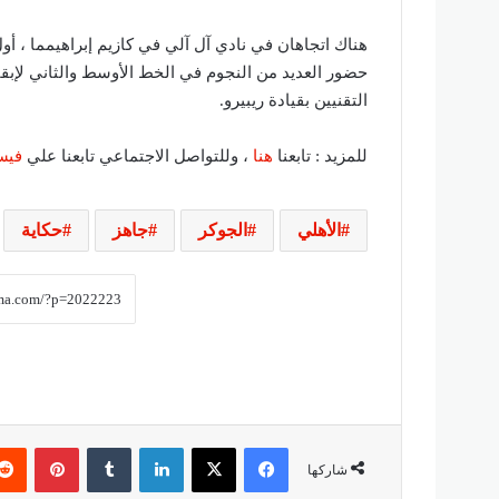
هناك اتجاهان في نادي آل آلي في كازيم إبراهيمما ،
حضور العديد من النجوم في الخط الأوسط والثاني لإبق
التقنيين بقيادة ريبيرو.
للمزيد : تابعنا
هنا
، وللتواصل الاجتماعي تابعنا علي
فيس
الأهلي
الجوكر
جاهز
حكاية
فيسبوك
‫X
لينكدإن
‏Tumblr
بينتيريست
شاركها