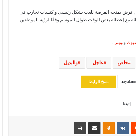
 أول قرض يمنحه الفرصة للعب بشكل رئيسي واكتساب تجارب في
ائه مع إعطائه بعض الوقت طوال الموسم وفقًا لرؤية الموظفين
خبير قانون دولي: يوم الأسير الفلسطيني
يسلط الضوء على حقوق الأسرى وفق
اتفاقيات جنيف
بوك
و
تويتر
.
ترامب يهاجم إعلاميين أمريكيين ويدعو
لتصنيفهم بين جيد وسيئ
خلص
عاجل.
والبديل
مصرع 8 أشخاص في تحطم مروحية
نسخ الرابط
بإندونيسيا بعد دقائق من الإقلاع في جزيرة
بورنيو
إتبعنا
مجلس النواب يناقش قانون حماية المنافسة
وتعديل تنظيم الأنشطة النووية الأسبوع
المقبل
‏Reddit
‏VKontakte
Odnoklassniki
مشاركة عبر البريد
طباعة
سلوت: إصابة إيكيتيكي وعودة إيزاك تعيدان