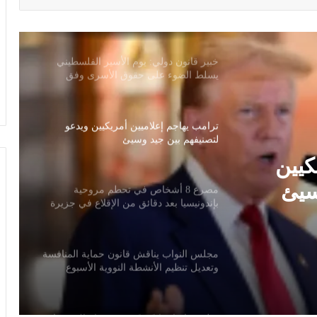
ترتيب أوراق ليفربول قبل ديربي إيفرتون
خبير قانون دولي: يوم الأسير الفلسطيني
يسلط الضوء على حقوق الأسرى وفق
اتفاقيات جنيف
ترامب يهاجم إعلاميين أمريكيين ويدعو
لتصنيفهم بين جيد وسيئ
كيين
سيئ
مصرع 8 أشخاص في تحطم مروحية
بإندونيسيا بعد دقائق من الإقلاع في جزيرة
بورنيو
مجلس النواب يناقش قانون حماية المنافسة
وتعديل تنظيم الأنشطة النووية الأسبوع
المقبل