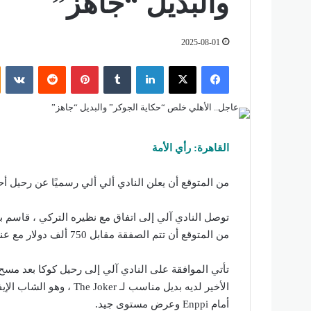
والبديل “جاهز”
2025-08-01
فيسبوك
‫X
لينكدإن
‏Tumblr
بينتيريست
‏Reddit
‏VKontakte
القاهرة: رأي الأمة
من المتوقع أن يعلن النادي ألي ألي رسميًا عن رحيل 
توصل النادي آلي إلى اتفاق مع نظيره التركي ، قاسم ب
من المتوقع أن تتم الصفقة مقابل 750 ألف دولار مع عناصر خاصة تضعها في أماكن المبيعات.
تأتي الموافقة على النادي آلي إلى رحيل كوكا بعد مسح 
الأخير لديه بديل مناسب لـ
أمام Enppi وعرض مستوى جيد.