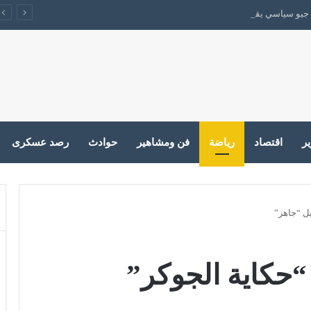
جيو سياسي يقفل الباب على الحرب
ير
اقتصاد
رياضة
فن ومشاهير
حوادث
رصد عسكرى
يل “جاهز”
“حكاية الجوكر”