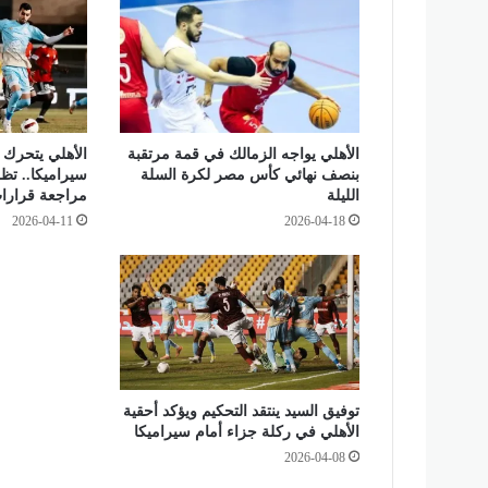
ع
ت
ر
ا
ف
:
الأهلي يواجه الزمالك في قمة مرتقبة
الأهلي يتحرك قا
م
بنصف نهائي كأس مصر لكرة السلة
سيراميكا.. ت
ا
الليلة
مراجعة قرارات ا
ي
2026-04-11
2026-04-18
ح
د
ث
ف
ي
غ
ز
ة
"
توفيق السيد ينتقد التحكيم ويؤكد أحقية
الأهلي في ركلة جزاء أمام سيراميكا
إ
ب
2026-04-08
ا