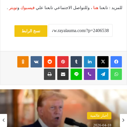
للمزيد : تابعنا
هنا
، وللتواصل الاجتماعي تابعنا علي
فيسبوك
و
تويتر
.
نسخ الرابط
فيسبوك
‫X
لينكدإن
‏Tumblr
بينتيريست
‏Reddit
‏VKontakte
Odnoklassniki
واتساب
تيلقرام
ڤايبر
لاين
مشاركة عبر البريد
طباعة
أخبار عالمية
2026-04-18