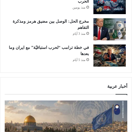
الحرب
ر
منذ يومين
ب
ا
مخرج الحل: الوصل بين مضيق هرمز ومذكرة
ت
التفاهم
ع
منذ 3 أيام
ل
ى
في خطة ترامب “لحرب استباقيّة” مع ايران وما
ط
بعدها
ه
ر
منذ 5 أيام
ا
ن
أخبار عربية