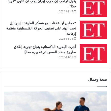
يقول ترامب إن حرب إيران يجب أن تنتهي “قريبًا
جدًا”.
2026-04-17
“حماس لها علاقات مع عسكر الطيبة”: إسرائيل
تحث الهند على تصنيف الحركة الفلسطينية منظمة
إرهابية
2026-04-16
أجرت البحرية الباكستانية بنجاح تجربة إطلاق
صاروخ مضاد للسفن تم تطويره محليًا
2026-04-16
صحة وجمال