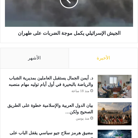
ت
ش
ب
ا
ا
ل
ع
إ
ب
س
ه
ر
الجيش الإسرائيلي يكمل موجة الضربات على طهران
ذ
ا
ه
ئ
ا
ي
الأخيرة
الأشهر
ل
ل
م
ي
و
ي
ا
ك
د. أيمن الجمال يستقبل العاملين بمديرية الشباب
ص
م
والرياضة بالبحيرة في أول أيام توليه مهام منصبه
ف
ل
منذ 18 ساعة
ا
م
ت
و
بيان الدول العربية والإسلامية خطوة على الطريق
ج
الصحيح ولكن…
ة
منذ يومين
ا
ل
مضيق هرمز سلاح جيو سياسي يقفل الباب على
ض