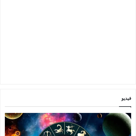
فيديو
ا
ت
ب
و
ر
ق
ا
ع