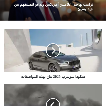
ترامب يهاجم إعلاميين أمريكيين ويدعو لتصنيفهم بين
جيد وسيئ
س
ك
و
د
ا
س
و
ب
ي
ر
سكودا سوبيرب 2026 تباع بهذه المواصفات
ب
2
ا
0
ل
2
ج
6
ي