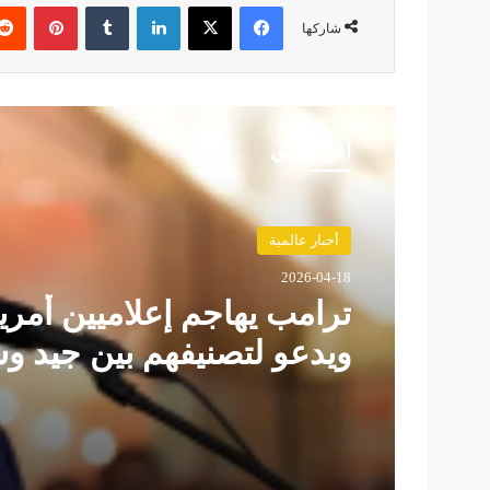
فيسبوك
‫X
لينكدإن
‏Tumblr
بينتيريست
شاركها
أقرأ التالي
حوادث
2026-04-18
أخبار عالمية
مصرع 8 أشخاص في تحطم
2026-04-18
مروحية بإندونيسيا بعد دقا
الإقلاع في جزيرة بورنيو
ترامب يهاجم إعلاميين أمري