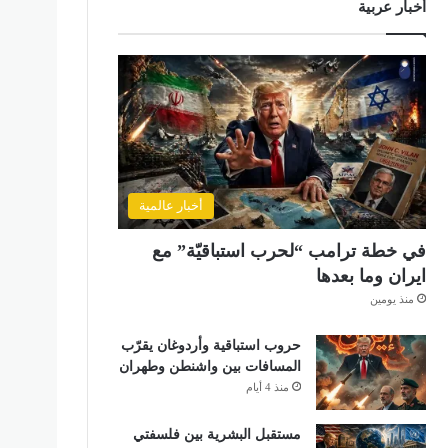
أخبار عربية
أخبار عالمية
في خطة ترامب “لحرب استباقيّة” مع
ايران وما بعدها
منذ يومين
حروب استباقية وأردوغان يقرّب
المسافات بين واشنطن وطهران
منذ 4 أيام
مستقبل البشرية بين فلسفتي