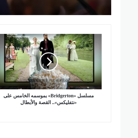
ويدعو لتصنيفهم بين جيد و
م
س
ل
س
ل
«
B
r
i
d
مسلسل «Bridgerton» بموسمه الخامس على
g
«نتفليكس».. القصة والأبطال
e
r
t
o
n