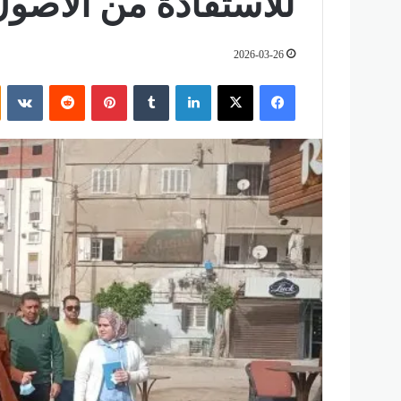
للاستفادة من الأصول
2026-03-26
فيسبوك
‫X
لينكدإن
‏Tumblr
بينتيريست
‏Reddit
‏VKontakte