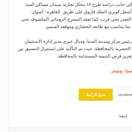
بطريق سكة تلة، ومساكن السد العالي بأرض سلطان، إلى جانب دراسة طرح 10 محال تجارية بميدان مساكن السد
ع أسفل كوبري الملك فاروق على طريق القاهرة / أسوان
خبير قانون دولي: يوم الأسير الفلسطيني
يسلط الضوء على حقوق الأسرى وفق
جاريًا أمام مستشفى الصدر بحي غرب، كما تفقد المسرح الروماني المكشوف بحي
اتفاقيات جنيف
ما يتناسب مع طابعه الحضاري وموقعه المتميز.
ترامب يهاجم إعلاميين أمريكيين ويدعو
يس مركز ومدينة المنيا، ومنال خيري مدير إدارة الاستثمار،
لتصنيفهم بين جيد وسيئ
الحضرية بالمحافظة، حيث تم التأكيد على استمرار التنسيق بين
تعزيز فرص التنمية المستدامة بالمحافظة.
مصرع 8 أشخاص في تحطم مروحية
بوك
و
تويتر
.
بإندونيسيا بعد دقائق من الإقلاع في جزيرة
بورنيو
مجلس النواب يناقش قانون حماية المنافسة
نسخ الرابط
وتعديل تنظيم الأنشطة النووية الأسبوع
المقبل
إتبعنا
سلوت: إصابة إيكيتيكي وعودة إيزاك تعيدان
ترتيب أوراق ليفربول قبل ديربي إيفرتون