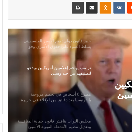
‏Reddit
‏VKontakte
Odnoklassniki
مشاركة عبر البريد
طباعة
خبير قانون دولي: يوم الأسير الفلسطيني
يسلط الضوء على حقوق الأسرى وفق
اتفاقيات جنيف
ترامب يهاجم إعلاميين أمريكيين ويدعو
لتصنيفهم بين جيد وسيئ
مصرع 8 أشخاص في تحطم مروحية
بإندونيسيا بعد دقائق من الإقلاع في جزيرة
بورنيو
ئق من
مجلس النواب يناقش قانون حماية المنافسة
وتعديل تنظيم الأنشطة النووية الأسبوع
المقبل
سلوت: إصابة إيكيتيكي وعودة إيزاك تعيدان
كيين
ترتيب أوراق ليفربول قبل ديربي إيفرتون