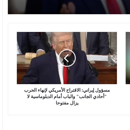
سيئ
خبير قانون دولي: يوم الأسير الفلسطيني
يسلط الضوء على حقوق الأسرى وفق
اتفاقيات جنيف
م
س
ترامب يهاجم إعلاميين أمريكيين ويدعو
لتصنيفهم بين جيد وسيئ
ؤ
و
ل
إ
مصرع 8 أشخاص في تحطم مروحية
ي
بإندونيسيا بعد دقائق من الإقلاع في جزيرة
ر
بورنيو
ا
ن
مسؤول إيراني: الاقتراح الأمريكي لإنهاء الحرب
مجلس النواب يناقش قانون حماية المنافسة
ي
"أحادي الجانب" والباب أمام الدبلوماسية لا
وتعديل تنظيم الأنشطة النووية الأسبوع
:
يزال مفتوحا
المقبل
ا
ل
ا
سلوت: إصابة إيكيتيكي وعودة إيزاك تعيدان
ترتيب أوراق ليفربول قبل ديربي إيفرتون
ق