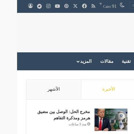
℉
‫X
فيسبوك
ملخص الموقع RSS
بينتيريست
‫YouTube
انستقرام
medium
91
تسجيل الدخول
Cairo
تقنية
مقالات
المزيد
الأخيرة
الأشهر
مخرج الحل: الوصل بين مضيق
هرمز ومذكرة التفاهم
منذ 3 ساعات