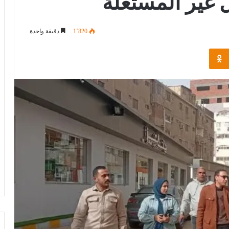
 غير المستغلة
1٬820
دقيقة واحدة
Odnoklassniki