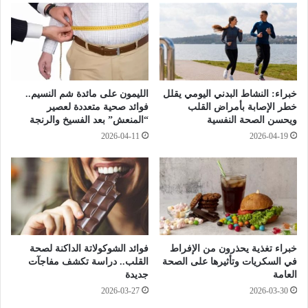
ق
س
ل
ل
ب
ا
ا
ح
ل
ب
ح
س
خبراء: النشاط البدني اليومي يقلل
الليمون على مائدة شم النسيم..
ض
ي
خطر الإصابة بأمراض القلب
فوائد صحية متعددة لعصير
ا
ط
ويحسن الصحة النفسية
“المنعش” بعد الفسيخ والرنجة
ر
ل
2026-04-11
2026-04-19
ة
م
ا
و
ل
ا
ف
ج
ر
ه
ع
ة
و
ا
ن
ل
خبراء تغذية يحذرون من الإفراط
فوائد الشوكولاتة الداكنة لصحة
ي
س
في السكريات وتأثيرها على الصحة
القلب.. دراسة تكشف مفاجآت
ة
م
العامة
جديدة
ن
2026-03-27
2026-03-30
ة