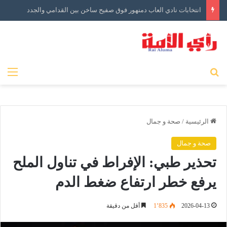
انتخابات نادي العاب دمنهور فوق صفيح ساخن بين القدامي والجدد
بحث عن
الق
الرئيسية
/
صحة و جمال
صحة و جمال
تحذير طبي: الإفراط في تناول الملح
يرفع خطر ارتفاع ضغط الدم
2026-04-13
1٬835
أقل من دقيقة