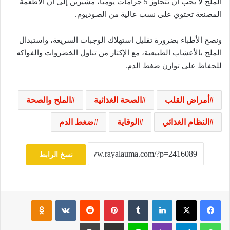
الملح لا يجب أن تتجاوز 5 جرامات يوميًا، مشيرين إلى أن الأطعمة
المصنعة تحتوي على نسب عالية من الصوديوم.
ونصح الأطباء بضرورة تقليل استهلاك الوجبات السريعة، واستبدال
الملح بالأعشاب الطبيعية، مع الإكثار من تناول الخضروات والفواكه
للحفاظ على توازن ضغط الدم.
أمراض القلب
الصحة الغذائية
الملح والصحة
النظام الغذائي
الوقاية
ضغط الدم
نسخ الرابط
فيسبوك
‫X
لينكدإن
‏Tumblr
بينتيريست
‏Reddit
‏VKontakte
Odnoklassniki
واتساب
تيلقرام
ڤايبر
لاين
مشاركة عبر البريد
طباعة