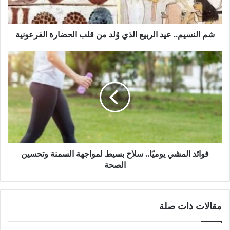
ي
م
.
.
شم النسيم.. عيد الربيع الذي وُلد من قلب الحضارة الفرعونية
ع
ي
ف
د
و
ا
ا
ل
ئ
ر
د
ب
ا
ي
ل
ع
م
ا
ش
ل
ي
فوائد المشي يوميًا.. سلاح بسيط لمواجهة السمنة وتحسين
ذ
ي
الصحة
ي
و
وُ
م
ل
يً
مقالات ذات صلة
د
ا
م
.
ن
.