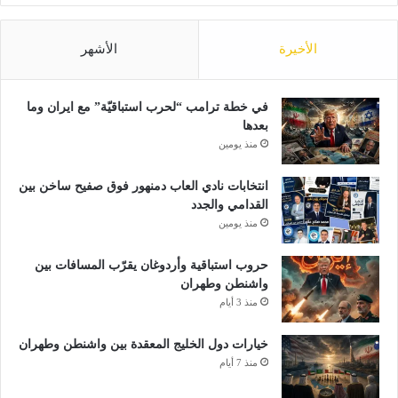
و
ت
ح
الأخيرة
الأشهر
س
ي
ن
في خطة ترامب “لحرب استباقيّة” مع ايران وما
ا
بعدها
ل
منذ يومين
ص
ح
انتخابات نادي العاب دمنهور فوق صفيح ساخن بين
ة
القدامي والجدد
منذ يومين
حروب استباقية وأردوغان يقرّب المسافات بين
واشنطن وطهران
منذ 3 أيام
خيارات دول الخليج المعقدة بين واشنطن وطهران
منذ 7 أيام