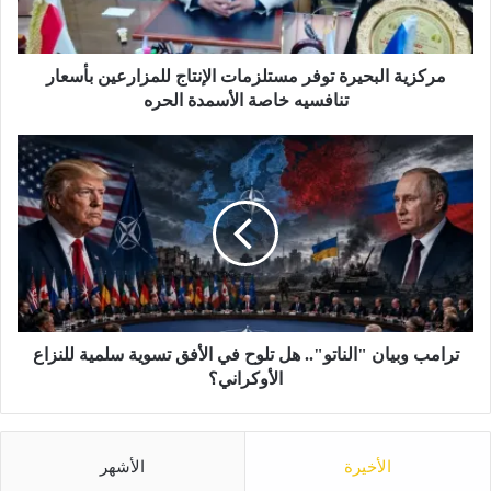
ا
ل
ب
ح
مركزية البحيرة توفر مستلزمات الإنتاج للمزارعين بأسعار
ي
تنافسيه خاصة الأسمدة الحره
ر
ة
ت
ت
ر
و
ا
ف
م
ر
ب
م
و
س
ب
ت
ي
ل
ا
ز
ن
ترامب وبيان "الناتو".. هل تلوح في الأفق تسوية سلمية للنزاع
م
"
الأوكراني؟
ا
ا
ت
ل
ا
ن
ل
الأخيرة
الأشهر
ا
إ