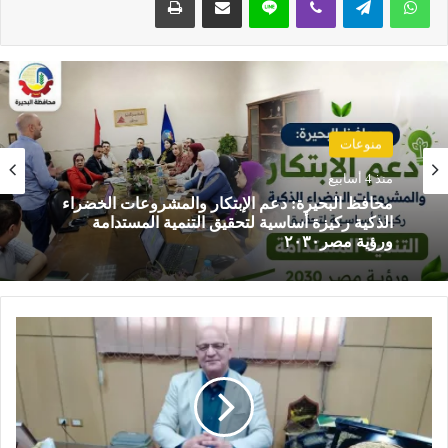
منوعات
منوعات
منذ 4 أسابيع
منذ 4 أسابيع
مركزية البحيرة توفر مستلزمات الإنتاج للمزارعين
محافظ البحيرة: دعم الإبتكار والمشروعات الخضراء
بأسعار تنافسيه خاصة الأسمدة الحره
الذكية ركيزة أساسية لتحقيق التنمية المستدامة
ورؤية مصر٢٠٣٠
م
ر
ك
ز
ي
ة