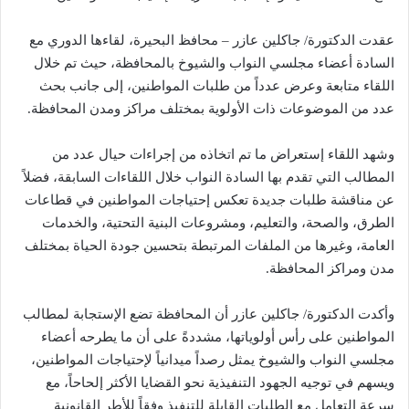
عقدت الدكتورة/ جاكلين عازر – محافظ البحيرة، لقاءها الدوري مع
السادة أعضاء مجلسي النواب والشيوخ بالمحافظة، حيث تم خلال
اللقاء متابعة وعرض عدداً من طلبات المواطنين، إلى جانب بحث
عدد من الموضوعات ذات الأولوية بمختلف مراكز ومدن المحافظة.
وشهد اللقاء إستعراض ما تم اتخاذه من إجراءات حيال عدد من
المطالب التي تقدم بها السادة النواب خلال اللقاءات السابقة، فضلاً
عن مناقشة طلبات جديدة تعكس إحتياجات المواطنين في قطاعات
الطرق، والصحة، والتعليم، ومشروعات البنية التحتية، والخدمات
العامة، وغيرها من الملفات المرتبطة بتحسين جودة الحياة بمختلف
مدن ومراكز المحافظة.
وأكدت الدكتورة/ جاكلين عازر أن المحافظة تضع الإستجابة لمطالب
المواطنين على رأس أولوياتها، مشددةً على أن ما يطرحه أعضاء
مجلسي النواب والشيوخ يمثل رصداً ميدانياً لإحتياجات المواطنين،
ويسهم في توجيه الجهود التنفيذية نحو القضايا الأكثر إلحاحاً، مع
سرعة التعامل مع الطلبات القابلة للتنفيذ وفقاً للأطر القانونية