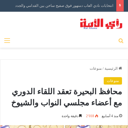
انتخابات نادي العاب دمنهور فوق صفيح ساخن بين القدامي والجدد
بحث عن
الق
الرئيسية
/
منوعات
منوعات
محافظ البحيرة تعقد اللقاء الدوري
مع أعضاء مجلسي النواب والشيوخ
منذ 4 أسابيع
2٬018
دقيقة واحدة