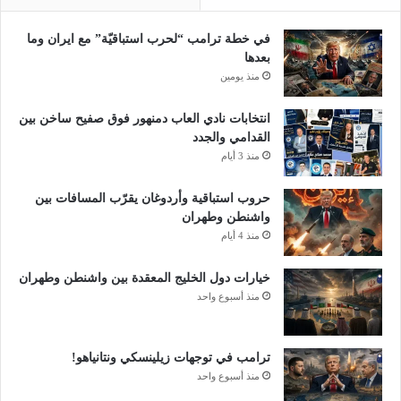
ت
ن
و
ت
"
في خطة ترامب “لحرب استباقيّة” مع ايران وما
ا
.
بعدها
ج
.
منذ يومين
ل
ه
ل
ل
انتخابات نادي العاب دمنهور فوق صفيح ساخن بين
م
ت
القدامي والجدد
ز
ل
منذ 3 أيام
ا
و
ر
ح
حروب استباقية وأردوغان يقرّب المسافات بين
ع
ف
واشنطن وطهران
ي
ي
منذ 4 أيام
ن
ا
ب
ل
خيارات دول الخليج المعقدة بين واشنطن وطهران
أ
أ
منذ أسبوع واحد
س
ف
ع
ق
ا
ت
ر
س
ترامب في توجهات زيلينسكي ونتانياهو!
ت
و
منذ أسبوع واحد
ن
ي