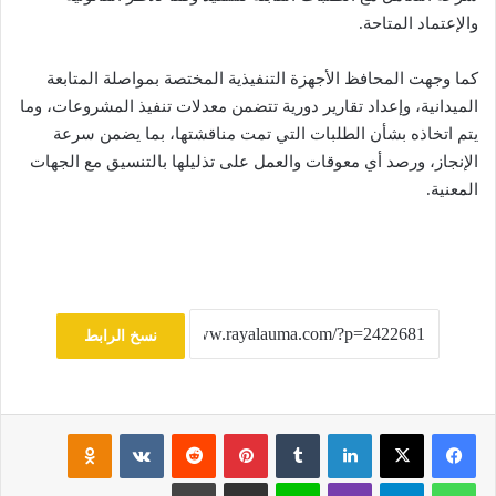
والإعتماد المتاحة.
كما وجهت المحافظ الأجهزة التنفيذية المختصة بمواصلة المتابعة
الميدانية، وإعداد تقارير دورية تتضمن معدلات تنفيذ المشروعات، وما
يتم اتخاذه بشأن الطلبات التي تمت مناقشتها، بما يضمن سرعة
الإنجاز، ورصد أي معوقات والعمل على تذليلها بالتنسيق مع الجهات
المعنية.
نسخ الرابط
فيسبوك
‫X
لينكدإن
‏Tumblr
بينتيريست
‏Reddit
‏VKontakte
Odnoklassniki
واتساب
تيلقرام
ڤايبر
لاين
مشاركة عبر البريد
طباعة