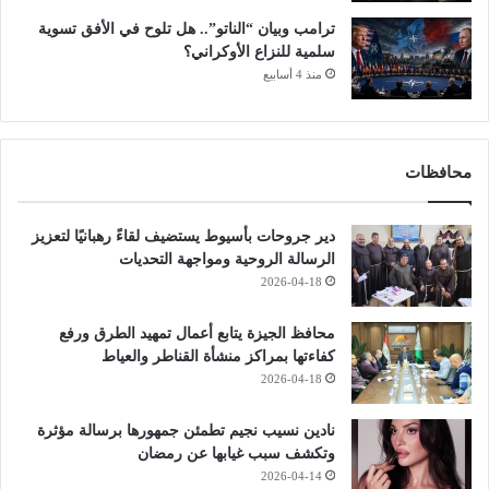
ترامب وبيان “الناتو”.. هل تلوح في الأفق تسوية
سلمية للنزاع الأوكراني؟
منذ 4 أسابيع
محافظات
دير جروحات بأسيوط يستضيف لقاءً رهبانيًا لتعزيز
الرسالة الروحية ومواجهة التحديات
2026-04-18
محافظ الجيزة يتابع أعمال تمهيد الطرق ورفع
كفاءتها بمراكز منشأة القناطر والعياط
2026-04-18
نادين نسيب نجيم تطمئن جمهورها برسالة مؤثرة
وتكشف سبب غيابها عن رمضان
2026-04-14