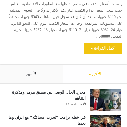
واصلت أسعار الذهب في مصر تفاعلها مع التطورات الاقتصادية العالمية،
حيث سجل سعر جرام الذهب عيار 21، الأكثر تداولًا في السوق المحلية،
نحو 6110 جنيهات، بعد أن كان قد سجل قبل ساعات 6040 جنيهًا، محافظًا
على مستوياته المرتفعة. وجاءت أسعار الذهب اليوم على النحو التالي:
عيار 24: 6982 جنيهًا عيار 21: 6110 جنيهات عيار 18: 5237 جنيهًا الجنيه
الذهب: 48880…
أكمل القراءة »
الأخيرة
الأشهر
مخرج الحل: الوصل بين مضيق هرمز ومذكرة
التفاهم
منذ 20 ساعة
في خطة ترامب “لحرب استباقيّة” مع ايران وما
بعدها