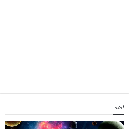
فيديو
ا
ت