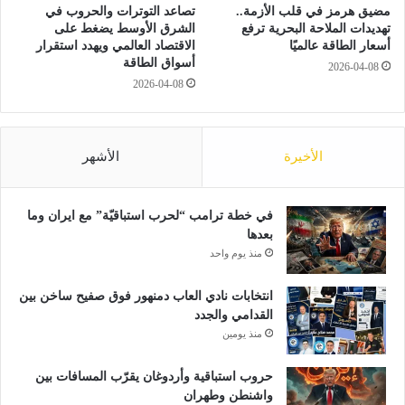
ل
م
مضيق هرمز في قلب الأزمة..
تصاعد التوترات والحروب في
و
ن
تهديدات الملاحة البحرية ترفع
الشرق الأوسط يضغط على
ز
ز
أسعار الطاقة عالميًا
الاقتصاد العالمي ويهدد استقرار
د
ل
أسواق الطاقة
2026-04-08
ا
و
2026-04-08
د
ض
ف
ب
ي
ط
ا
الأخيرة
الأشهر
ا
ل
ل
ك
م
و
س
في خطة ترامب “لحرب استباقيّة” مع ايران وما
ن
ر
بعدها
ف
و
منذ يوم واحد
د
ق
ر
ا
انتخابات نادي العاب دمنهور فوق صفيح ساخن بين
ا
ت
القدامي والجدد
ل
منذ يومين
ي
ة
حروب استباقية وأردوغان يقرّب المسافات بين
واشنطن وطهران