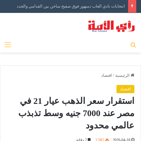
انتخابات نادي العاب دمنهور فوق صفيح ساخن بين القدامي والجدد
بحث عن
الق
الرئيسية
/
اقتصاد
اقتصاد
استقرار سعر الذهب عيار 21 في
مصر عند 7000 جنيه وسط تذبذب
عالمي محدود
2026-04-18
1٬882
2 دقائق