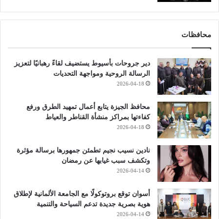
محافظات
دير جروحات بأسيوط يستضيف لقاءً رهبانيًا لتعزيز
الرسالة الروحية ومواجهة التحديات
2026-04-18
محافظ الجيزة يتابع أعمال تمهيد الطرق ورفع
كفاءتها بمراكز منشأة القناطر والعياط
2026-04-18
نادين نسيب نجيم تطمئن جمهورها برسالة مؤثرة
وتكشف سبب غيابها عن رمضان
2026-04-14
أسوان توقع بروتوكولًا مع الجامعة الألمانية لإطلاق
هوية بصرية جديدة تدعم السياحة والتنمية
2026-04-14