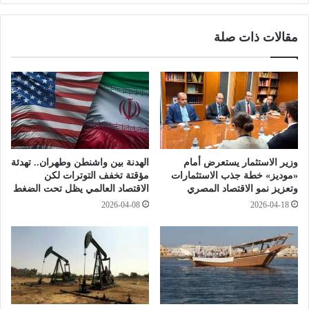
ا
ع
ل
ي
مقالات ذات صلة
ز
د
م
ب
ا
ع
ل
د
ك
س
ق
ر
ب
ق
ل
ة
م
م
وزير الاستثمار يستعرض أمام
الهدنة بين واشنطن وطهران.. تهدئة
و
ل
«موديز» خطة جذب الاستثمارات
مؤقتة تخفف التوترات لكن
ا
ا
وتعزيز نمو الاقتصاد المصري
الاقتصاد العالمي يظل تحت الضغط
ج
ب
2026-04-08
2026-04-18
ه
س
ة
م
ش
ن
ب
ش
ا
ر
ب
ف
ب
ة