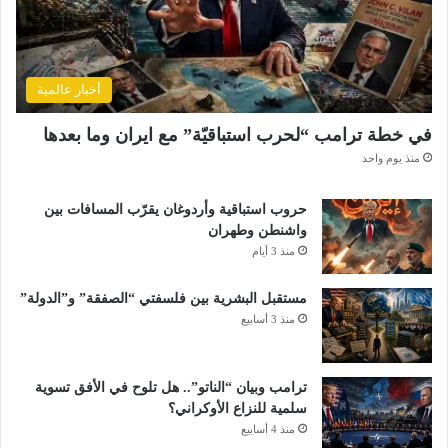
أخبار عالمية
في خطة ترامب “لحرب استباقيّة” مع ايران وما بعدها
منذ يوم واحد
حروب استباقية وأردوغان يقرّب المسافات بين
واشنطن وطهران
منذ 3 أيام
مستقبل البشرية بين فلسفتي “الصفقة” و”الدولة”
منذ 3 أسابيع
ترامب وبيان “الناتو”.. هل تلوح في الأفق تسوية
سلمية للنزاع الأوكراني؟
منذ 4 أسابيع