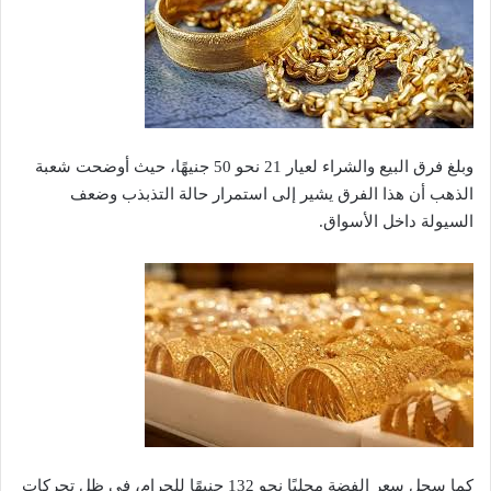
وبلغ فرق البيع والشراء لعيار 21 نحو 50 جنيهًا، حيث أوضحت شعبة
الذهب أن هذا الفرق يشير إلى استمرار حالة التذبذب وضعف
السيولة داخل الأسواق.
كما سجل سعر الفضة محليًا نحو 132 جنيهًا للجرام، في ظل تحركات