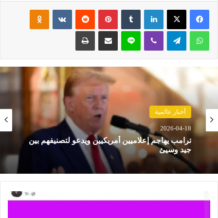
فيسبوك
‫X
لينكدإن
‏Tumblr
بينتيريست
‏Reddit
‏VKontakte
Odnoklassniki
واتساب
تيلقرام
ڤايبر
لاين
مشاركة عبر البريد
طباعة
حوادث
أخبار عالمية
2026-04-18
2026-04-18
مصرع 8 أشخاص في تحطم مروحية بإندونيسيا بعد
دقائق من الإقلاع في جزيرة بورنيو
ترامب يهاجم إعلاميين أمريكيين ويدعو لتصنيفهم بين
ع
جيد وسيئ
ب
د