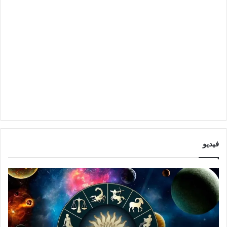
فيديو
ت
ت
و
أ
ق
ث
ع
ي
ا
ر
ت
ا