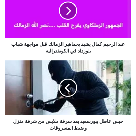
ا
ل
ر
ح
ي
م
ك
عبد الرحيم كمال يشيد بجماهير الزمالك قبل مواجهة شباب
م
بلوزداد في الكونفدرالية
ا
ل
ح
ي
ب
ش
س
ي
ع
د
ا
ب
ط
ج
ل
م
ب
ا
ب
ه
و
حبس عاطل ببورسعيد بعد سرقة ملابس من شرفة منزل
ي
ر
وضبط المسروقات
ر
س