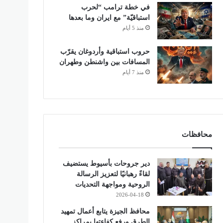
في خطة ترامب “لحرب
استباقيّة” مع ايران وما بعدها
منذ 5 أيام
حروب استباقية وأردوغان يقرّب
المسافات بين واشنطن وطهران
منذ 7 أيام
محافظات
دير جروحات بأسيوط يستضيف
لقاءً رهبانيًا لتعزيز الرسالة
الروحية ومواجهة التحديات
2026-04-18
محافظ الجيزة يتابع أعمال تمهيد
الطرق ورفع كفاءتها بمراكز