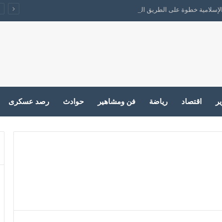
 والإسلامية خطوة على الطريق الصحيح ولكن…
ير
اقتصاد
رياضة
فن ومشاهير
حوادث
رصد عسكرى