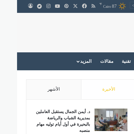
℉
‫X
فيسبوك
ملخص الموقع RSS
بينتيريست
‫YouTube
انستقرام
medium
87
تسجيل الدخول
Cairo
تقنية
مقالات
المزيد
الأخيرة
الأشهر
د. أيمن الجمال يستقبل العاملين
بمديرية الشباب والرياضة
بالبحيرة في أول أيام توليه مهام
منصبه