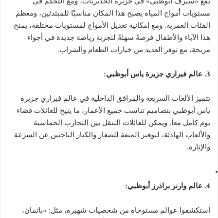
يقع «سيرف أبوظبي» في جزيرة الحديريات، ومع التحكم في
مستويات أمواج المياه يصبح هذا المكان مناسبًا للمبتدئين، ومعظم
الفئات العمرية. ومع إمكانية تعديل الأمواج لمستويات مختلفة، يمنح
هذا الآباء والأطفال فرصةً سهلةً لتجربة رياضة جديدة في أجواء
مريحة، مع توفر العديد من خيارات الطعام والشراب.
3. عالم فيراري جزيرة ياس أبوظبي:
تتميز الألعاب السريعة والمرافق الداخلية في عالم فيراري جزيرة
ياس أبوظبي بتصاميم تناسب جميع الأعمار، ما يتيح للعائلات قضاء
يوم كامل معاً. ويمكن للعائلات التنقل بين التجارب الحماسية
والألعاب الهادئة، لتوفير المتعة للصغار والكبار الباحثين عن السرعة
والإثارة.
4. عالم وارنر براذرز أبوظبي:
استكشفوا عوالم مستوحاة من شخصيات شهيرة، مثل: «باتمان،