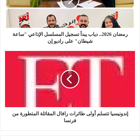
ن
2
0
2
6
.
رمضان 2026.. دياب يبدأ تسجيل المسلسل الإذاعي "ساعة
.
شيطان" على راديو إن
د
ي
إ
ا
ن
ب
د
ي
و
ب
ن
د
ي
أ
س
ت
ي
س
ا
ج
ت
إندونيسيا تتسلم أولى طائرات رافال المقاتلة المتطورة من
ي
ت
فرنسا
ل
س
ا
ل
ل
م