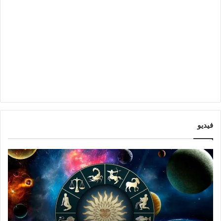
فيديو
ت
ت
و
أ
ق
ث
ع
ي
ا
ر
ت
ا
ا
ل