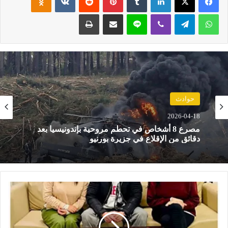
واتساب
تيلقرام
ڤايبر
لاين
مشاركة عبر البريد
طباعة
حوادث
2026-04-18
مصرع 8 أشخاص في تحطم مروحية بإندونيسيا بعد
دقائق من الإقلاع في جزيرة بورنيو
ر
م
ض
ا