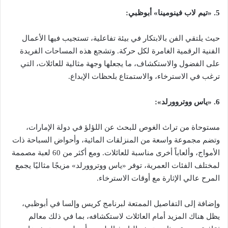
5. «تيم لاب فينومينا» أبوظبي:
حيث يلتقي الفن بالابتكار في بيئة تفاعلية، تستجيب فيها الأعمال
الفنية الرقمية الغامرة لكل حركة. وتشجع هذه المساحات الفريدة
على الفضول والاستكشاف، ما يجعلها وجهة مثالية للعائلات، التي
ترغب في الاسترخاء، والاستمتاع بلحظات الإبداع.
6. «ياس ووتروورلد»:
مستوحاة من تراث الغوص للبحث عن اللؤلؤ في دولة الإمارات،
وتضم مجموعة واسعة من المنزلقات المائية، وأحواض السباحة ذات
الأمواج، وألعاباً أخرى مناسبة للعائلات. ومع أكثر من 60 لعبة مصممة
لمختلف الفئات العمرية، توفر «ياس ووتروورلد» مزيجًا مثاليًا يجمع
المرح عالي الإثارة مع أوقات الاسترخاء.
وإضافة إلى التفاصيل الممتعة لبرنامج كريس وإلسا في أبوظبي،
يظل هناك المزيد أمام العائلات لاستكشافه، بما في ذلك معالم