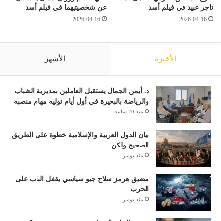
ن
ل
تاجر عبيد في فيلم أسد
عن شخصيتيهما في فيلم أسد
"
ة
2026-04-16
2026-04-16
ع
ا
ل
ل
ى
م
ر
ت
الأخيرة
الأشهر
ا
ط
د
و
ي
ر
د. أيمن الجمال يستقبل العاملين بمديرية الشباب
و
ة
والرياضة بالبحيرة في أول أيام توليه مهام منصبه
إ
م
منذ 20 ساعة
ن
ن
ف
بيان الدول العربية والإسلامية خطوة على الطريق
ر
الصحيح ولكن…
ن
منذ يومين
س
ا
مضيق هرمز سلاح جيو سياسي يقفل الباب على
الحرب
منذ يومين