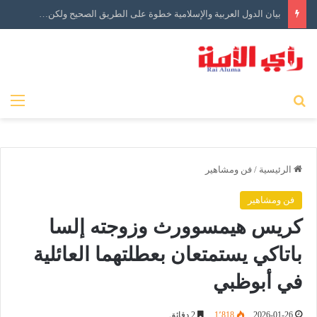
مضيق هرمز سلاح جيو سياسي يقفل الباب على الحرب
بحث عن
الق
الرئيسية
/
فن ومشاهير
فن ومشاهير
كريس هيمسوورث وزوجته إلسا
باتاكي يستمتعان بعطلتهما العائلية
في أبوظبي
2026-01-26
1٬818
2 دقائق