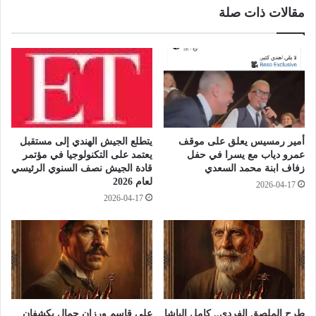
مقالات ذات صلة
م
أ
س
و
ل
ل
س
ى
ل
ط
ا
ا
ل
ئ
إ
ر
ذ
ا
أمير رمسيس يعلق على موقف
يتطلع الجيش الهندي إلى مستقبل
ا
ت
عمرو دياب مع يسرا في حفل
يعتمد على التكنولوجيا في مؤتمر
ع
ر
زفاف ابنة محمد السعدي
قادة الجيش نصف السنوي الرئيسي
ي
ا
لعام 2026
2026-04-17
"
ف
2026-04-17
س
ا
ا
ل
ع
ا
ة
ل
ش
م
ي
ق
ط
ا
ا
ت
طرح الملصق الفردي.. كامل الباشا
علي قاسم ورزان جمال يكشفان