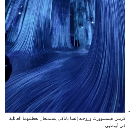
كريس هيمسوورث وزوجته إلسا باتاكي يستمتعان بعطلتهما العائلية
في أبوظبي