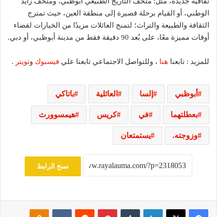
ثقافية جديدة، مثل: متحف التاريخ الطبيعي أبوظبي، ومتحف زايد
الوطني، أو القيام برحلة قصيرة إلى منطقة العين، حيث تمتزج
الثقافة والطبيعة والتراث؛ لتمنح العائلات مزيدًا من الخيارات لقضاء
أوقات مميزة معًا، على بُعد 90 دقيقة فقط من مدينة أبوظبي، أو دبي.
للمزيد : تابعنا
هنا
، وللتواصل الاجتماعي تابعنا علي
فيسبوك
و
تويتر
.
أبوظبي
إلسا
العائلية
باتاكي
بعطلتهما
في
كريس
هيمسوورث
وزوجته.
يستمتعان
نسخ الرابط
فيسبوك
‫X
لينكدإن
‏Tumblr
بينتيريست
‏Reddit
‏VKontakte
Odnoklassniki