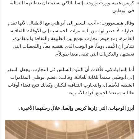
كريس هيمسوورث وزوجته إلسا باتاكي يستمتعان بعطلتهما العائلية
في أبوظبي
وقال هيمسوورث: «أحب السفر إلى أبوظبي مع الأطفال، لأنها تقدم
خيارات لا حصر لها. من المغامرات الحماسية إلى الأوقات الثقافية
الغامرة. ومع خوض تجارب تجمع بين الطبيعة والثقافة والمغامرة،
نتذكر أن الأهم، دوماً، هو الوقت الذي نقضيه معاً، واللحظات التي
نعيشها، والذكريات التي تبقى معنا طويلاً».
أما إلسا باتاكي، فأكدت أن التنوع السلس في التجارب، يجعل السفر
إلى أبوظبي ممتعاً للغاية للعائلة. وقالت: «تضم أبوظبي المغامرات
الشيقة للأطفال، والتجارب الثقافية للكبار، وكذلك تتيح قضاء أوقات
عائلية ممتعة؛ لجميع أفراد الأسرة».
أبرز الوجهات، التي زارها كريس وإلسا، خلال رحلتهما الأخيرة: