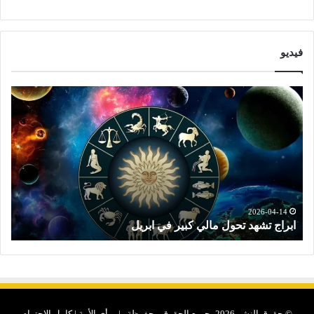
فيديو
ت
و
ق
ع
ا
ت
ا
ل
ا
2026-04-14
توقعات الابراج النصف الثاني من ابريل
ب
ر
ا
ج
ا
ل
© حقوق النشر 2026، جميع الحقوق محفوظة | رأى الأمة | كامل الاحترام