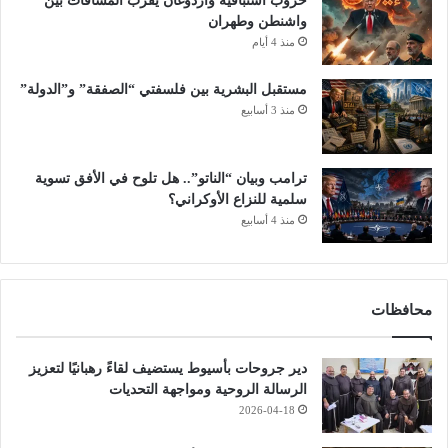
حروب استباقية وأردوغان يقرّب المسافات بين
واشنطن وطهران
منذ 4 أيام
مستقبل البشرية بين فلسفتي “الصفقة” و”الدولة”
منذ 3 أسابيع
ترامب وبيان “الناتو”.. هل تلوح في الأفق تسوية
سلمية للنزاع الأوكراني؟
منذ 4 أسابيع
محافظات
دير جروحات بأسيوط يستضيف لقاءً رهبانيًا لتعزيز
الرسالة الروحية ومواجهة التحديات
2026-04-18