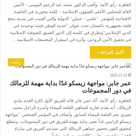
القاهرة: رأي الأمة وألقى الدكتور محمد عبد الرحيم البيومي – الأمين
العام للمجلس الأعلى للشؤون الإسلامية – كلمة محورية في الجلسة
الافتتاحية للمؤتمر. "علمي – عملي" الدولية والتي أقيمت في مدينة محج
قلعة بجمهورية داغستان تحت عنوان "خدمة الوطن قيمة توحيدية في
الدين الإسلامي"وتطرق في كلمته إلى الدور العميق للصوفية الإسلامية
في تحقيق الأمن الروحي، وأثره في استقرار المجتمعات الإسلامية…
أكمل القراءة »
رياضة
2025-11-22
عمر جابر: مواجهة زيسكو غدًا بداية مهمة للزمالك
في دور المجموعات
القاهرة: رأي الأمة أكد عمر جابر قائد الفريق الأول لكرة القدم بنادي
الزمالك، أنه يقدم تعازيه لجماهير القلعة البيضاء وأسرة الراحل محمد
صبري نجم القلعة البيضاء السابق. وأضاف في المؤتمر الصحفي: "مواجهة
زيسكو الزامبي غداً تعتبر بداية مهمة للفريق في دور المجموعات، ونتطلع
لتحقيق الفوز بحضور جماهير الزمالك التي ستدعم الفريق في مباراة
الغد.". وتابع عمر جابر: "اللاعبون يدركون تماماً…