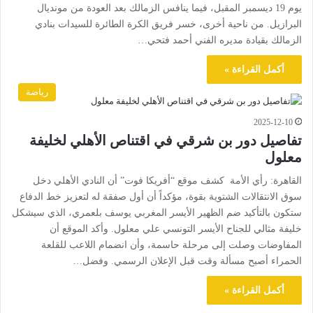
يوم 19 ديسمبر المقبل، فيما ينافس الزمالك بعد العودة من مونديال
البرازيل. من ناحية أخرى، خسر فريق الكرة الطائرة للسيدات بنادي
الزمالك بقيادة مديره الفني أحمد فتحي…
أكمل القراءة »
رياضة
2025-12-10
تفاصيل دور بن شرقي في اقتناص الأهلي لخليفة
معلول
القاهرة: رأي الأمة كشف موقع “أفريكا فوت” أن النادي الأهلي دخل
سوق الانتقالات الشتوية بقوة، مؤكداً أن أول صفقة له لتعزيز خط الدفاع
ستكون بالتأكيد ضم الظهير الأيسر المغربي يوسف بلعمري، الذي سيشكل
خليفة مثالي للجناح الأيسر التونسي علي معلول. وأكد الموقع أن
المفاوضات وصلت إلى مرحلة حاسمة، وأن انضمام اللاعب للقلعة
الحمراء أصبح مسألة وقت قبل الإعلان الرسمي. وفضل…
أكمل القراءة »