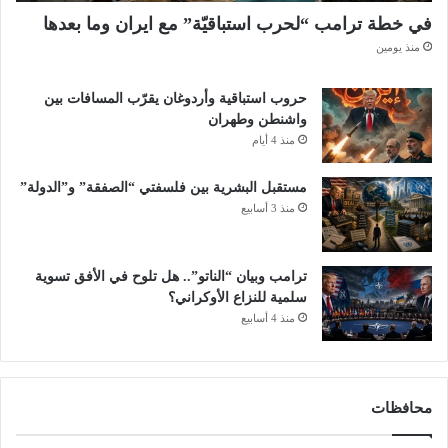
في خطة ترامب “لحرب استباقيّة” مع ايران وما بعدها
منذ يومين
حروب استباقية وأردوغان يقرّب المسافات بين
واشنطن وطهران
منذ 4 أيام
مستقبل البشرية بين فلسفتي “الصفقة” و”الدولة”
منذ 3 أسابيع
ترامب وبيان “الناتو”.. هل تلوح في الأفق تسوية
سلمية للنزاع الأوكراني؟
منذ 4 أسابيع
محافظات