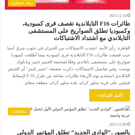
رصد عسكرى
2025-12-10
طائرات F16 التايلاندية تقصف قرى كمبودية،
وكمبوديا تطلق الصواريخ على المستشفى
التايلاندي مع اشتداد الاشتباكات
القاهرة: رأي الأمة اشتدت الاشتباكات بين الجيران في جنوب شرق آسيا
حيث قصفت طائرات F16 التايلاندية قرى كمبودية بينما أطلقت كمبوديا
صواريخ على مستشفى تايلاندي وفقًا لصحيفة الخمير تايمز وبانكوك
بوست. وفي تفاصيل الاشتباكات، ذكرت صحيفة “خمير تايمز” أن الجيش
التايلاندي استخدم يوم الأربعاء طائرات مقاتلة من طراز F-16 لإسقاط
قنبلتين على قرية سلور كرام، بلدة سلور كرام، منطقة سفاي…
أكمل القراءة »
محافظات
2025-12-08
بالصور..”الوادي الجديد” تطلق المؤتمر الدولي