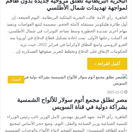
البحرية البريطانية تطلق مروحية جديدة بدون طاقم
لمواجهة تهديدات شمال الأطلسي
القاهرة: رأي الأمة قالت البحرية الملكية البريطانية، اليوم الجمعة، إن
أول طائرة هليكوبتر مستقلة كاملة الحجم، مصممة لتتبع الغواصات وتنفيذ
مهام أخرى شديدة الخطورة وسط تصاعد التوترات في شمال الأطلسي،
قد أكملت رحلتها الأولى. تمت إعادة تشكيل قطاع الدفاع في أوروبا منذ
الغزو الروسي واسع النطاق لأوكرانيا في فبراير 2022، حيث تزيد
الحكومات الإنفاق على الدفاع وتخطط لتعزيز صفوفها العسكرية.إن…
أكمل القراءة »
اقتصاد
2025-12-15
مصر تطلق مجمع أتوم سولار للألواح الشمسية
بشراكة دولية في قناة السويس
القاهرة: رأي الأمة شهد الفريق مهندس كامل الوزير نائب رئيس الوزراء
للتنمية الصناعية وزير الصناعة والنقل، اليوم، وضع حجر الأساس لمجمع
«أتوم للطاقة الشمسية». المجمع الضخم لإنتاج الألواح والوحدات الشمسية