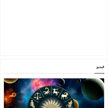
فيديو
ت
ت
و
أ
ق
ث
ع
ي
ا
ر
ت
ا