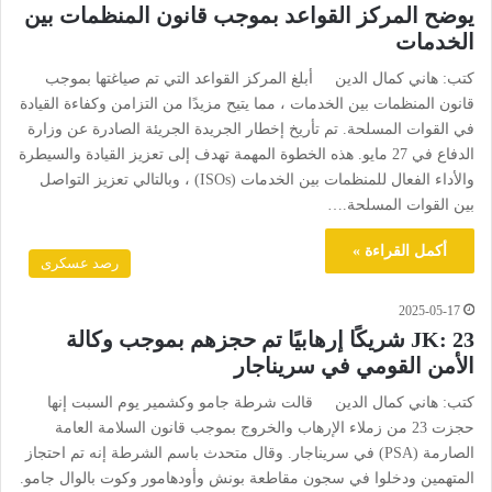
يوضح المركز القواعد بموجب قانون المنظمات بين
الخدمات
كتب: هاني كمال الدين أبلغ المركز القواعد التي تم صياغتها بموجب
قانون المنظمات بين الخدمات ، مما يتيح مزيدًا من التزامن وكفاءة القيادة
في القوات المسلحة. تم تأريخ إخطار الجريدة الجريئة الصادرة عن وزارة
الدفاع في 27 مايو. هذه الخطوة المهمة تهدف إلى تعزيز القيادة والسيطرة
والأداء الفعال للمنظمات بين الخدمات (ISOs) ، وبالتالي تعزيز التواصل
بين القوات المسلحة.…
أكمل القراءة »
رصد عسكرى
2025-05-17
JK: 23 شريكًا إرهابيًا تم حجزهم بموجب وكالة
الأمن القومي في سريناجار
كتب: هاني كمال الدين قالت شرطة جامو وكشمير يوم السبت إنها
حجزت 23 من زملاء الإرهاب والخروج بموجب قانون السلامة العامة
الصارمة (PSA) في سريناجار. وقال متحدث باسم الشرطة إنه تم احتجاز
المتهمين ودخلوا في سجون مقاطعة بونش وأودهامور وكوت بالوال جامو.