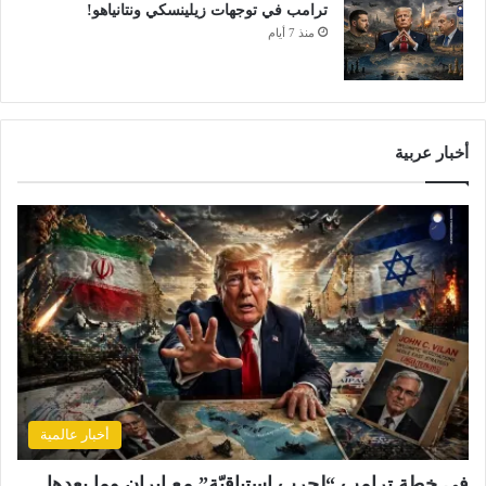
ترامب في توجهات زيلينسكي ونتانياهو!
منذ 7 أيام
أخبار عربية
أخبار عالمية
في خطة ترامب “لحرب استباقيّة” مع ايران وما بعدها