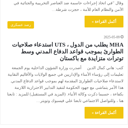
وقال “في اتخاذ إجراءات حاسمة ضد العناصر التخريبية والجنائية في
الأمن والنظام العام للأمة ، حجزت شرطة…
أكمل القراءة »
رصد عسكرى
2025-05-09
MHA يطلب من الدول ، UTS استدعاء صلاحيات
الطوارئ بموجب قواعد الدفاع المدني وسط
توترات متزايدة مع باكستان
كتب: هاني كمال الدين أصدرت وزارة الشؤون الداخلية يوم الجمعة
تعليمات إلى رؤساء الأمناء والإداريين في جميع الولايات والأقاليم النقابية
لاستدعاء صلاحيات الطوارئ المقدمة لهم بموجب قواعد الدفاع المدني.
هذا الأمر يتماشى مع جهود الحكومة لتنفيذ التدابير الاحترازية اللازمة
بكفاءة ، حسبما ذكرت وكالة الأنباء. (المزيد في المستقبل) للمزيد : تابعنا
هنا ، وللتواصل الاجتماعي تابعنا علي فيسبوك وتويتر…
أكمل القراءة »