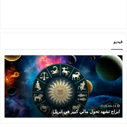
فيديو
ا
ت
ب
و
ر
ق
ا
ع
ج
ا
ت
ت
ش
ا
ه
ل
د
ا
2026-04-14
ابراج تشهد تحول مالي كبير في ابريل
ت
ت
ب
ح
ر
و
ا