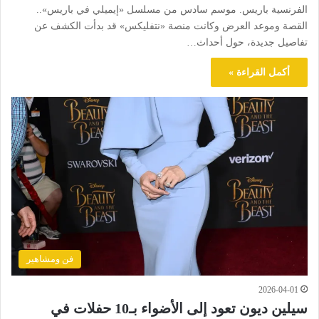
الفرنسية باريس. موسم سادس من مسلسل «إيميلي في باريس»..
القصة وموعد العرض وكانت منصة «نتفليكس» قد بدأت الكشف عن
تفاصيل جديدة، حول أحداث…
أكمل القراءة »
فن ومشاهير
2026-04-01
سيلين ديون تعود إلى الأضواء بـ10 حفلات في