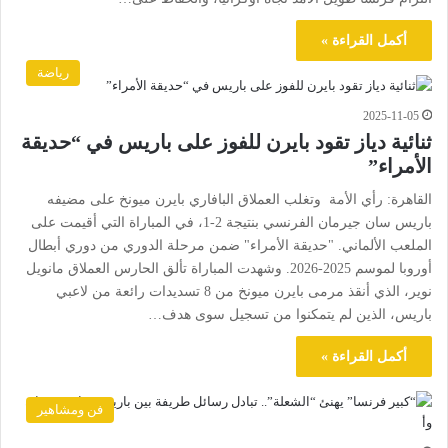
أكمل القراءة »
رياضة
2025-11-05
ثنائية دياز تقود بايرن للفوز على باريس في “حديقة
الأمراء”
القاهرة: رأي الأمة وتغلب العملاق البافاري بايرن ميونخ على مضيفه
باريس سان جيرمان الفرنسي بنتيجة 2-1، في المباراة التي أقيمت على
الملعب الألماني. "حديقة الأمراء" ضمن مرحلة الدوري من دوري أبطال
أوروبا لموسم 2025-2026. وشهدت المباراة تألق الحارس العملاق مانويل
نوير، الذي أنقذ مرمى بايرن ميونخ من 8 تسديدات رائعة من لاعبي
باريس، الذين لم يتمكنوا من تسجيل سوى هدف…
أكمل القراءة »
فن ومشاهير