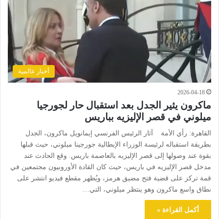
أخبار عالمية
2026-04-18
ماكرون يثير الجدل بعد استقبال حار لجورجيا
ميلوني في قصر الإليزيه بباريس
القاهرة: رأي الأمة آثار الرئيس الفرنسي إيمانويل ماكرون، الجدل
بطريقة استقباله لرئيسة الوزراء الإيطالية جورجينا ميلوني، حيث قبلها
بقوة عند وصولها إلى قصر الإليزيه بالعاصمة باريس. وقع الحادث عند
مدخل قصر الإليزيه في باريس، حيث كان القادة الأوروبيون مجتمعين في
قمة تركز على قضية فتح مضيق هرمز، ويُظهر مقطع فيديو انتشر على
نطاق واسع ماكرون وهو ينتظر ميلوني، التي…
أكمل القراءة »