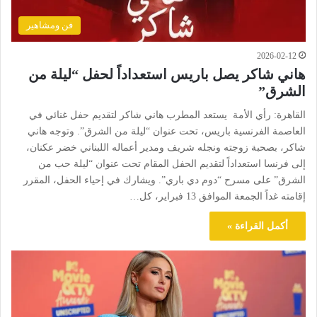
فن ومشاهير
2026-02-12
هاني شاكر يصل باريس استعداداً لحفل “ليلة من
الشرق”
القاهرة: رأي الأمة يستعد المطرب هاني شاكر لتقديم حفل غنائي في
العاصمة الفرنسية باريس، تحت عنوان “ليلة من الشرق”. وتوجه هاني
شاكر، بصحبة زوجته ونجله شريف ومدير أعماله اللبناني خضر عكنان،
إلى فرنسا استعداداً لتقديم الحفل المقام تحت عنوان “ليلة حب من
الشرق” على مسرح “دوم دي باري”. ويشارك في إحياء الحفل، المقرر
إقامته غداً الجمعة الموافق 13 فبراير، كل…
أكمل القراءة »