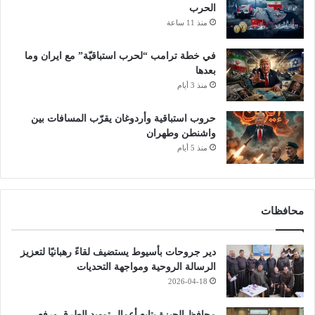
الحرب
منذ 11 ساعة
في خطة ترامب “لحرب استباقيّة” مع ايران وما
بعدها
منذ 3 أيام
حروب استباقية وأردوغان يقرّب المسافات بين
واشنطن وطهران
منذ 5 أيام
محافظات
دير جروحات بأسيوط يستضيف لقاءً رهبانيًا لتعزيز
الرسالة الروحية ومواجهة التحديات
2026-04-18
محافظ الجيزة يتابع أعمال تمهيد الطرق ورفع