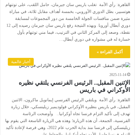
القاهرة: رأي الأمة تغلب باريس سان جيرمان، حامل اللقب، على توتنهام
هوتسبير، بطل الدوري الأوروبي، بخمسة أهداف مقابل ثلاثة، في مباراة
مثيرة ضمن منافسات الجولة الخامسة من دور المجموعات لمسابقة
دوري أبطال أوروبا. وبهذه النتيجة رفع باريس سان جيرمان رصيده إلى 12
نقطة، وصعد إلى المركز الثاني في الترتيب، فيما مني توتنهام بأول
خسارة له في مشواره في دوري أبطال…
أكمل القراءة »
أخبار عالمية
2025-11-14
الإثنين المقبل.. الرئيس الفرنسي يلتقي نظيره
الأوكراني في باريس
القاهرة: رأي الأمة ويلتقي الرئيس الفرنسي إيمانويل ماكرون، الاثنين
المقبل، في باريس بنظيره الأوكراني فولوديمير زيلينسكي، خلال زيارة
تهدف إلى تأكيد التزام فرنسا تجاه أوكرانيا.. وأوضحت الرئاسة
الفرنسية، الجمعة، أن هذه الزيارة؛ وهذه هي الزيارة التاسعة التي يقوم بها
زيلينسكي إلى فرنسا منذ بداية الحرب عام 2022، وهي فرصة لإعادة تأكيد
التزام فرنسا طويل الأمد تجاه أوكرانيا، والحفاظ على…