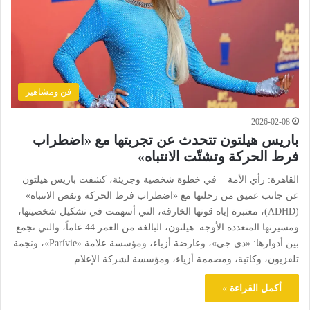
فن ومشاهير
2026-02-08
باريس هيلتون تتحدث عن تجربتها مع «اضطراب
فرط الحركة وتشتّت الانتباه»
القاهرة: رأي الأمة في خطوة شخصية وجريئة، كشفت باريس هيلتون
عن جانب عميق من رحلتها مع «اضطراب فرط الحركة ونقص الانتباه»
(ADHD)، معتبرة إياه قوتها الخارقة، التي أسهمت في تشكيل شخصيتها،
ومسيرتها المتعددة الأوجه. هيلتون، البالغة من العمر 44 عاماً، والتي تجمع
بين أدوارها: «دي جي»، وعارضة أزياء، ومؤسسة علامة «Parívie»، ونجمة
تلفزيون، وكاتبة، ومصممة أزياء، ومؤسسة لشركة الإعلام…
أكمل القراءة »