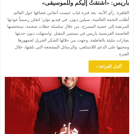
باريس: «اشتقتُ إليكم وللموسيقى»
القاهرة: رأي الأمة بعد فترة غياب حبست أنفاس عشاقها حول العالم،
أطلت النجمة العالمية، سيلين ديون، في فيديو مؤثر؛ لتعلن رسمياً عودتها
المرتقبة إلى خشبة المسرح، من خلال سلسلة حفلات ضخمة، ستحتضنها
العاصمة الفرنسية باريس في سبتمبر المقبل. واستهلت ديون حديثها
بعبارات مليئة بالعاطفة، وجهت من خلالها الشكر الجزيل لجمهورها
ومحبيها على الدعم اللامتناهي، والرسائل المشجعة التي تلقتها، خلال
الفترة…
أكمل القراءة »