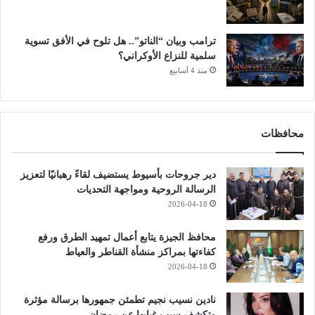
ترامب وبيان “الناتو”.. هل تلوح في الأفق تسوية
سلمية للنزاع الأوكراني؟
منذ 4 أسابيع
محافظات
دير جروحات بأسيوط يستضيف لقاءً رهبانيًا لتعزيز
الرسالة الروحية ومواجهة التحديات
2026-04-18
محافظ الجيزة يتابع أعمال تمهيد الطرق ورفع
كفاءتها بمراكز منشأة القناطر والعياط
2026-04-18
نادين نسيب نجيم تطمئن جمهورها برسالة مؤثرة
وتكشف سبب غيابها عن رمضان