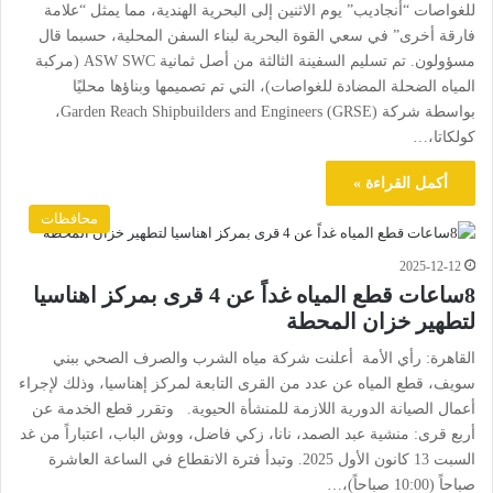
للغواصات “أنجاديب” يوم الاثنين إلى البحرية الهندية، مما يمثل “علامة
فارقة أخرى” في سعي القوة البحرية لبناء السفن المحلية، حسبما قال
مسؤولون. تم تسليم السفينة الثالثة من أصل ثمانية ASW SWC (مركبة
المياه الضحلة المضادة للغواصات)، التي تم تصميمها وبناؤها محليًا
بواسطة شركة Garden Reach Shipbuilders and Engineers (GRSE)،
كولكاتا،…
أكمل القراءة »
محافظات
2025-12-12
8ساعات قطع المياه غداً عن 4 قرى بمركز اهناسيا
لتطهير خزان المحطة
القاهرة: رأي الأمة أعلنت شركة مياه الشرب والصرف الصحي ببني
سويف، قطع المياه عن عدد من القرى التابعة لمركز إهناسيا، وذلك لإجراء
أعمال الصيانة الدورية اللازمة للمنشأة الحيوية. وتقرر قطع الخدمة عن
أربع قرى: منشية عبد الصمد، نانا، زكي فاضل، ووش الباب، اعتباراً من غد
السبت 13 كانون الأول 2025. وتبدأ فترة الانقطاع في الساعة العاشرة
صباحاً (10:00 صباحاً)،…