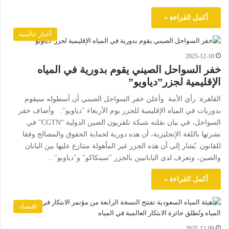
أكمل القراءة »
أخبار عالمية
2025-12-10
خفر السواحل الصيني يقوم بدورية في المياه
الإقليمية لجزر”دياويو”
القاهرة: رأي الأمة وأعلن خفر السواحل الصيني أن أسطوله سيقوم
بدوريات في المياه الإقليمية للجزر يوم الأربعاء "دياويو". وأضاف خفر
السواحل، في بيان نقلته شبكة تلفزيون الصين الدولية “CGTN” في
نشرتها باللغة الإنجليزية، أن هذه دورية لحماية الحقوق والمصالح وفقا
للقانون. يُشار إلى أن هذه الجزر غير المأهولة متنازع عليها بين اليابان
والصين، وتعرف لدى اليابانيين بالجزر "سينكاكو" و"دياويو"…
أكمل القراءة »
اقتصاد
2025-12-09