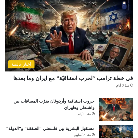
أخبار عالمية
في خطة ترامب “لحرب استباقيّة” مع ايران وما بعدها
منذ 3 أيام
حروب استباقية وأردوغان يقرّب المسافات بين
واشنطن وطهران
منذ 5 أيام
مستقبل البشرية بين فلسفتي “الصفقة” و”الدولة”
منذ 3 أسابيع