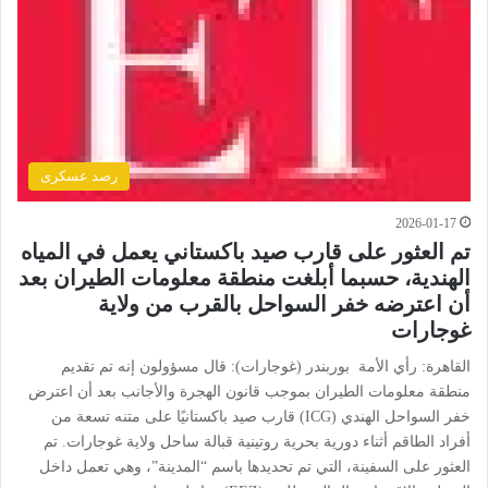
رصد عسكرى
2026-01-17
تم العثور على قارب صيد باكستاني يعمل في المياه
الهندية، حسبما أبلغت منطقة معلومات الطيران بعد
أن اعترضه خفر السواحل بالقرب من ولاية
غوجارات
القاهرة: رأي الأمة بوربندر (غوجارات): قال مسؤولون إنه تم تقديم
منطقة معلومات الطيران بموجب قانون الهجرة والأجانب بعد أن اعترض
خفر السواحل الهندي (ICG) قارب صيد باكستانيًا على متنه تسعة من
أفراد الطاقم أثناء دورية بحرية روتينية قبالة ساحل ولاية غوجارات. تم
العثور على السفينة، التي تم تحديدها باسم “المدينة”، وهي تعمل داخل