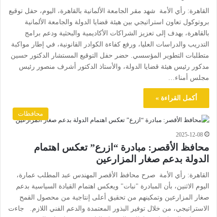
القاهرة: رأي الأمة شهد مقر الجامعة الألمانية بالقاهرة، اليوم، حفل توقيع
بروتوكول تعاون استراتيجي بين هيئة قضايا الدولة والجامعة الألمانية
بالقاهرة، يهدف إلى تعزيز الشراكات الأكاديمية والبحثية ودعم برامج
التدريب والدراسات العليا، ورفع كفاءة الكوادر القانونية، في إطار مواكبة
متطلبات التطوير المؤسسي. حضر حفل التوقيع المستشار الدكتور حسين
مدكور رئيس هيئة قضايا الدولة، والأستاذ الدكتور أشرف منصور رئيس
مجلس أمناء…
أكمل القراءة »
محافظات
2025-12-08
محافظ الأقصر: مبادرة “ازرع” تعكس اهتمام
الدولة بدعم صغار المزارعين
القاهرة: رأي الأمة صرح محافظ الأقصر المهندس عبد المطلب عمارة،
اليوم الاثنين، بأن المبادرة "نبات" ويعكس اهتمام القيادة السياسية بدعم
صغار المزارعين وتمكينهم من تحقيق أعلى إنتاجية من محصول القمح
الاستراتيجي، من خلال توفير البذور المعتمدة والدعم الفني اللازم. جاءت