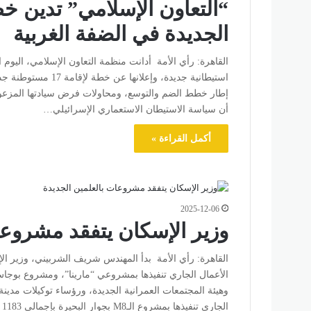
“التعاون الإسلامي” تدين خط
الجديدة في الضفة الغربية
استيطانية جديدة، وإ
إطار خطط الضم والتوسع، ومحاولات فرض سيادتها الم
أن سياسة الاستيطان الاستعماري الإسرائيلي…
أكمل القراءة »
2025-12-06
وزير الإسكان يتفقد مشروعا
القاهرة: رأي الأمة بدأ المهندس شريف الشربيني، وزير الإس
الأعمال الجاري تنفيذها بمشروعي “مارينا”، ومشروع بوجاس 
وهيئة المجتمعات العمرانية الجديدة، ورؤساء توكيلات مدينة
الجاري تنفيذها بمشروع الـM8 بجوار البحيرة بإجمالي 1183 وحدة. "الفلل والمباني"وتبلغ مساحة…