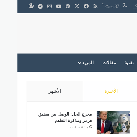
℉
‫X
فيسبوك
ملخص الموقع RSS
بينتيريست
‫YouTube
انستقرام
medium
87
تسجيل الدخول
Cairo
تقنية
مقالات
المزيد
الأخيرة
الأشهر
مخرج الحل: الوصل بين مضيق
هرمز ومذكرة التفاهم
منذ 4 ساعات