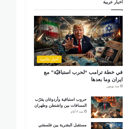
أخبار عربية
أخبار عالمية
في خطة ترامب “لحرب استباقيّة” مع
ايران وما بعدها
منذ يومين
حروب استباقية وأردوغان يقرّب
المسافات بين واشنطن وطهران
منذ 4 أيام
مستقبل البشرية بين فلسفتي