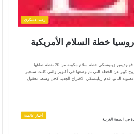
رصد عسكرى
وسيا خطة السلام الأمريكية
القاهرة: رأي الأمة في يوم الثلاثاء، قدم الرئيس الأوكراني فولوديمير زيلينسكي خطة سلام مكونة من 20 نقطة صاغها
روج كبير عن الخطة التي تم وضعها في أكتوبر والتي كانت ستجبر
عضوية الناتو. قدم زيلينسكي الاقتراح الجديد كحل وسط معقول
أخبار عالمية