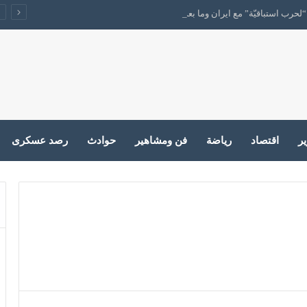
حرب استباقيّة” مع ايران وما بعدها
ير
اقتصاد
رياضة
فن ومشاهير
حوادث
رصد عسكرى