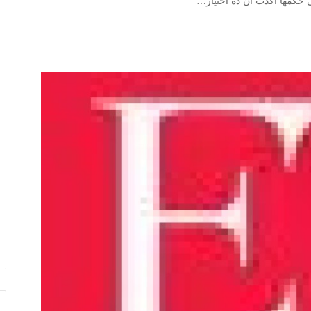
 حكمها أكدت ان ده اختيار…