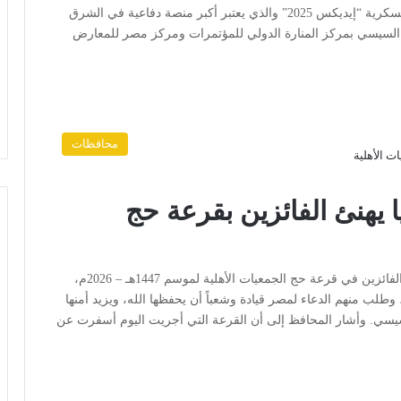
في فعاليات المعرض الدولي الرابع للصناعات الدفاعية والعسكرية “إيديكس 2025” والذي يعتبر أكبر منصة دفاعية في الشرق
ح السيسي بمركز المنارة الدولي للمؤتمرات ومركز مصر للمعارض
محافظات
المنيا يهنئ الفائزين بقرعة حج
القاهرة: رأي الأمة هنأ اللواء عماد كدواني، محافظ المنيا، الفائزين في قرعة حج الجمعيات الأهلية لموسم 1447هـ – 2026م،
 وطلب منهم الدعاء لمصر قيادة وشعباً أن يحفظها الله، ويزيد أمنها
لسيسي. وأشار المحافظ إلى أن القرعة التي أجريت اليوم أسفرت عن