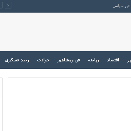
جيو سياسي يقفل الباب على الحرب
ير
اقتصاد
رياضة
فن ومشاهير
حوادث
رصد عسكرى