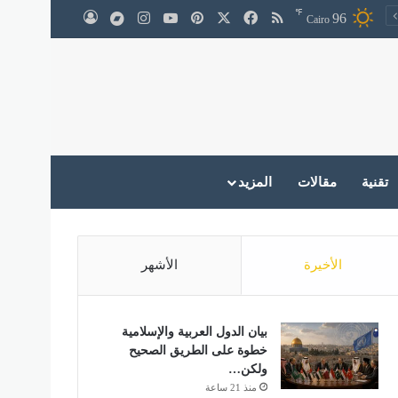
℉
‫X
فيسبوك
ملخص الموقع RSS
بينتيريست
‫YouTube
انستقرام
medium
96
تسجيل الدخول
Cairo
تقنية
مقالات
المزيد
الأخيرة
الأشهر
بيان الدول العربية والإسلامية
خطوة على الطريق الصحيح
ولكن…
منذ 21 ساعة