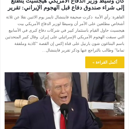
كان وسيط وزير الدفاع الأمريكي هيجسيث يتطلع
إلى شراء صندوق دفاع قبل الهجوم الإيراني: تقرير
القاهرة: رأي الأمة ذكرت صحيفة فايننشال تايمز يوم الاثنين نقلا عن ثلاثة
أشخاص مطلعين على الأمر أن وسيطا لوزير الدفاع الأمريكي بيت
هيجسيث حاول القيام باستثمار كبير في شركات دفاع كبرى في الأسابيع
التي سبقت الهجوم الأمريكي الإسرائيلي على إيران. وقال كبير المتحدثين
باسم البنتاغون شون بارنيل على قناة إكس إن القصة “كاذبة وملفقة
تماما” وطالب بالتراجع عنها.وذكر تقرير فايننشال…
أكمل القراءة »