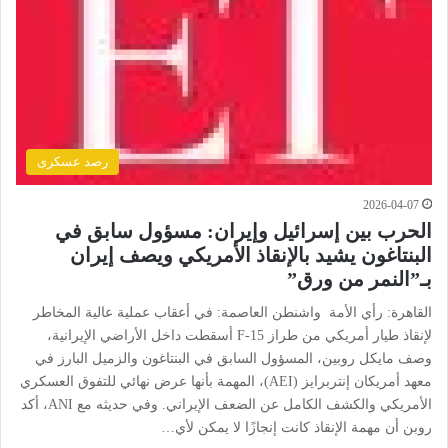
رصد عسكرى
2026-04-07
الحرب بين إسرائيل وإيران: مسؤول سابق في
البنتاغون يشيد بالإنقاذ الأمريكي ويصف إيران
بـ”النمر من ورق”
القاهرة: رأي الأمة واشنطن العاصمة: في أعقاب عملية عالية المخاطر
لإنقاذ طيار أمريكي من طراز F-15 أسقطت داخل الأراضي الإيرانية،
وصف مايكل روبين، المسؤول السابق في البنتاغون والزميل البارز في
معهد أمريكان إنتربرايز (AEI)، المهمة بأنها عرض نهائي للتفوق العسكري
الأمريكي والكشف الكامل عن الضعف الإيراني. وفي حديثه مع ANI، أكد
روبن أن مهمة الإنقاذ كانت إنجازًا لا يمكن لأي…