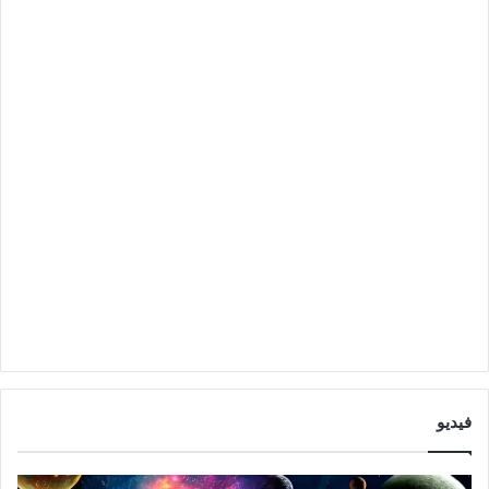
فيديو
ت
ت