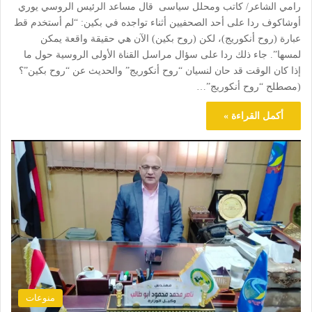
رامي الشاعر/ كاتب ومحلل سياسى قال مساعد الرئيس الروسي يوري
أوشاكوف ردا على أحد الصحفيين أثناء تواجده في بكين: “لم أستخدم قط
عبارة (روح أنكوريج)، لكن (روح بكين) الآن هي حقيقة واقعة يمكن
لمسها”. جاء ذلك ردا على سؤال مراسل القناة الأولى الروسية حول ما
إذا كان الوقت قد حان لنسيان “روح أنكوريج” والحديث عن “روح بكين”؟
(مصطلح “روح أنكوريج”…
أكمل القراءة »
منوعات