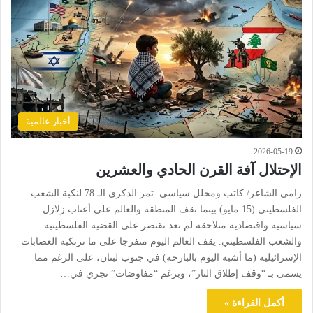
أخبار عالمية
2026-05-19
الإحتلال آفة القرن الحادي والعشرين
رامي الشاعر/ كاتب ومحلل سياسى تمر الذكرى الـ 78 لنكبة الشعب
الفلسطيني (15 مايو) بينما تقف المنطقة والعالم على أعتاب زلازل
سياسية واقتصادية متلاحقة لم تعد تقتصر على القضية الفلسطينية
والشعب الفلسطيني. يقف العالم اليوم متفرجا على ما ترتكبه العصابات
الإسرائيلية (ما أشبه اليوم بالبارحة) في جنوب لبنان، على الرغم مما
يسمى بـ “وقف إطلاق النار”، وبرغم “مفاوضات” تجري في…
أكمل القراءة »