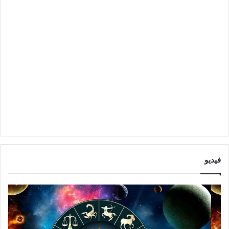
فيديو
ت
ت
و
أ
ق
ث
ع
ي