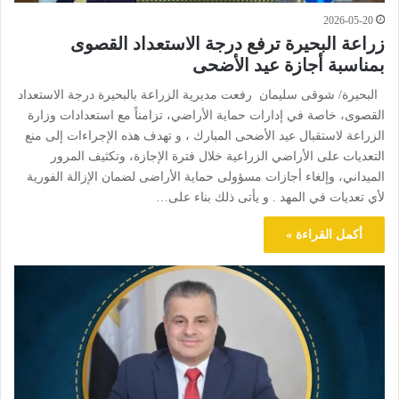
2026-05-20
زراعة البحيرة ترفع درجة الاستعداد القصوى
بمناسبة أجازة عيد الأضحى
البحيرة/ شوقى سليمان رفعت مديرية الزراعة بالبحيرة درجة الاستعداد
القصوى، خاصة في إدارات حماية الأراضي، تزامناً مع استعدادات وزارة
الزراعة لاستقبال عيد الأضحى المبارك ، و تهدف هذه الإجراءات إلى منع
التعديات على الأراضي الزراعية خلال فترة الإجازة، وتكثيف المرور
الميداني، وإلغاء أجازات مسؤولى حماية الأراضى لضمان الإزالة الفورية
لأي تعديات في المهد . و يأتى ذلك بناء على…
أكمل القراءة »