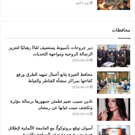
منذ 6 أيام
محافظات
دير جروحات بأسيوط يستضيف لقاءً رهبانيًا لتعزيز
الرسالة الروحية ومواجهة التحديات
2026-04-18
محافظ الجيزة يتابع أعمال تمهيد الطرق ورفع
كفاءتها بمراكز منشأة القناطر والعياط
2026-04-18
نادين نسيب نجيم تطمئن جمهورها برسالة مؤثرة
وتكشف سبب غيابها عن رمضان
2026-04-14
أسوان توقع بروتوكولًا مع الجامعة الألمانية لإطلاق
هوية بصرية جديدة تدعم السياحة والتنمية