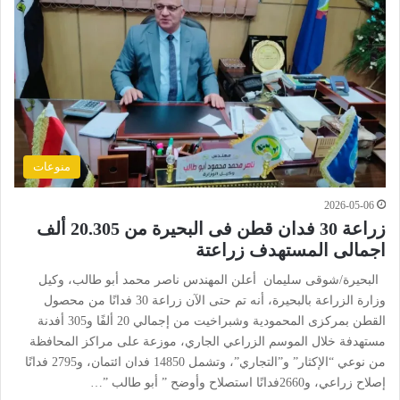
منوعات
2026-05-06
زراعة 30 فدان قطن فى البحيرة من 20.305 ألف
اجمالى المستهدف زراعتة
البحيرة/شوقى سليمان أعلن المهندس ناصر محمد أبو طالب، وكيل
وزارة الزراعة بالبحيرة، أنه تم حتى الآن زراعة 30 فدانًا من محصول
القطن بمركزى المحمودية وشبراخيت من إجمالي 20 ألفًا و305 أفدنة
مستهدفة خلال الموسم الزراعي الجاري، موزعة على مراكز المحافظة
من نوعي “الإكثار” و”التجاري”، وتشمل 14850 فدان ائتمان، و2795 فدانًا
إصلاح زراعي، و2660فدانًا استصلاح وأوضح ” أبو طالب ”…