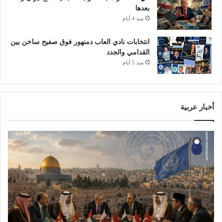
بعدها
ك
منذ 4 أيام
س
ت
ا
انتخابات نادي العاب دمنهور فوق صفيح ساخن بين
ن
القدامي والجدد
ي
منذ 5 أيام
ي
ص
ل
إ
أخبار عربية
ل
ى
ط
ه
ر
ا
ن