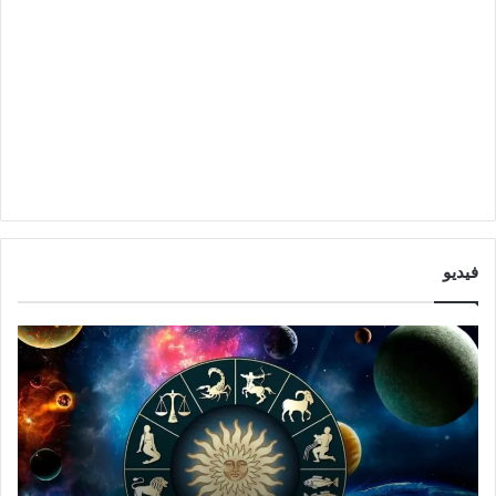
فيديو
ت
ت
و
أ
ق
ث
ع
ي
ا
ر
ت
ا
ا
ل