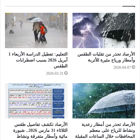
0
ب
2
م
6
ع
ل
إ
م
ي
د
ر
ا
ا
ر
ن
الأرصاد تحذر من تقلبات الطقس
التعليم: تعطيل الدراسة الأربعاء 1
س
"
وأمطار ورياح مثيرة للأتربة
أبريل 2026 بسبب اضطرابات
ا
ت
الطقس
2026-04-07
ل
ق
2026-03-31
م
ت
ت
ر
ف
ب
و
م
ق
ن
ي
ا
ن
ل
(
ن
الأرصاد تحذر من أمطار رعدية
الأرصاد تكشف تفاصيل طقس
S
ه
ونشاط للرياح على معظم
الثلاثاء 31 مارس 2026.. شبورة
T
ا
المحافظات خلال الساعات المقبلة
مائية وأمطار متفرقة ونشاط