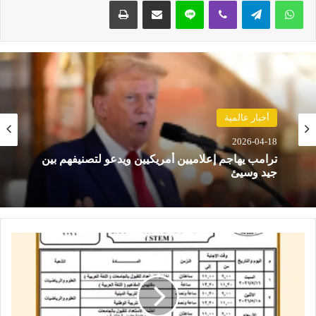
واتساب
تيلقرام
ڤايبر
لاين
مشاركة عبر البريد
طباعة
حوادث
أخبار عالمية
2026-04-18
2026-04-18
مصرع 8 أشخاص في تحطم مروحية بإندونيسيا بعد
دقائق من الإقلاع في جزيرة بورنيو
ترامب يهاجم إعلاميين أمريكيين ويدعو لتصنيفهم بين
ج
جيد وسيئ
د
و
ل
ا
م