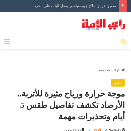
مضيق هرمز سلاح جيو سياسي يقفل الباب على الحرب
بحث عن
الق
الرئيسية
/
مصر
مصر
موجة حرارة ورياح مثيرة للأتربة..
الأرصاد تكشف تفاصيل طقس 5
أيام وتحذيرات مهمة
2026-04-15
1٬839
دقيقة واحدة