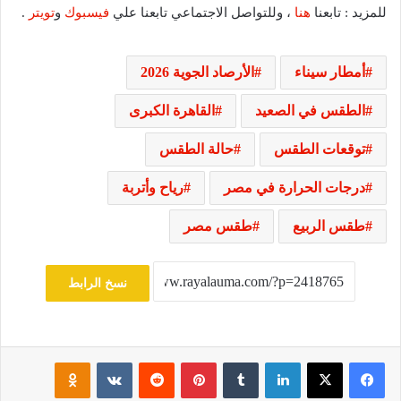
للمزيد : تابعنا
هنا
، وللتواصل الاجتماعي تابعنا علي
فيسبوك
و
تويتر
.
أمطار سيناء
الأرصاد الجوية 2026
الطقس في الصعيد
القاهرة الكبرى
توقعات الطقس
حالة الطقس
درجات الحرارة في مصر
رياح وأتربة
طقس الربيع
طقس مصر
نسخ الرابط
فيسبوك
‫X
لينكدإن
‏Tumblr
بينتيريست
‏Reddit
‏VKontakte
Odnoklassniki