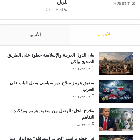
E
ي
للرياح
2026-03-31
M
ة
2026-03-31
)
"
؛
ر
الأخيرة
الأشهر
ئ
ي
س
أ
بيان الدول العربية والإسلامية خطوة على الطريق
ر
الصحيح ولكن…
ك
منذ يوم واحد
ا
ن
مضيق هرمز سلاح جيو سياسي يقفل الباب على
ا
الحرب
ل
منذ يوم واحد
ج
ي
مخرج الحل: الوصل بين مضيق هرمز ومذكرة
ش
التفاهم
ا
منذ يومين
ل
ب
في خطة ترامب “لحرب استباقيّة” مع ايران وما
ا