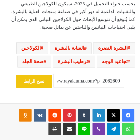
بحسب خبراء التجميل في 2025، سيكون للكولاجين الطبيعي
والتقنيات الداعمة له دور أكبر في صناعة منتجات العناية بالبشرة.
كما يُتوقع أن تتوسع الأبحاث حول الكولاجين النباتي الذي يمكن أن
يلبي احتياجات النباتيين والباحثين عن بدائل صحية.
البشرة النضرة
العناية بالبشرة
الكولاجين
تجاعيد الوجه
ترطيب البشرة
صحة الجلد
نسخ الرابط
فيسبوك
‫X
لينكدإن
‏Tumblr
بينتيريست
‏Reddit
‏VKontakte
Odnoklassniki
واتساب
تيلقرام
ڤايبر
لاين
مشاركة عبر البريد
طباعة