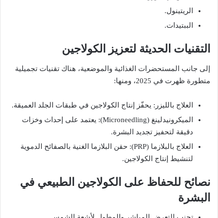
الريتينول.
الببتيدات.
التقنيات الحديثة لتعزيز الكولاجين
إلى جانب المستحضرات الغذائية والموضعية، هناك تقنيات تجميلية
متطورة ظهرت في 2025، ومنها:
العلاج بالليزر: يحفّز إنتاج الكولاجين في طبقات الجلد العميقة.
الميكرونيدلينغ (Microneedling): يعتمد على إحداث وخزات
دقيقة لتحفيز تجديد البشرة.
العلاج بالبلازما (PRP): حقن البلازما الغنية بالصفائح الدموية
لتنشيط إنتاج الكولاجين.
نصائح للحفاظ على الكولاجين الطبيعي في
البشرة
تجنب التعرض المباشر والمطول لأشعة الشمس.