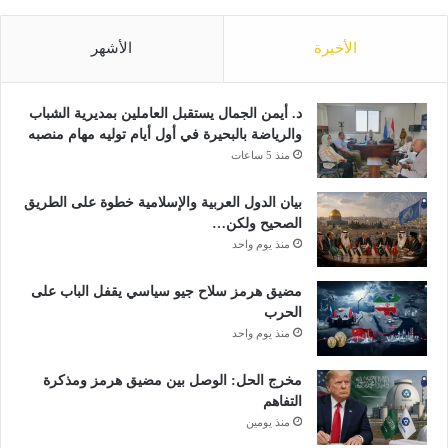
ت
ي
ق
ل
الأخيرة
الأشهر
ن
و
ي
ت
ا
ق
د. أيمن الجمال يستقبل العاملين بمديرية الشباب
ت
ن
والرياضة بالبحيرة في أول أيام توليه مهام منصبه
ا
ي
منذ 5 ساعات
ل
ا
ح
ت
د
غ
بيان الدول العربية والإسلامية خطوة على الطريق
ي
ي
الصحيح ولكن…
ث
ر
منذ يوم واحد
ة
ج
ر
مضيق هرمز سلاح جيو سياسي يقفل الباب على
ا
الحرب
ح
منذ يوم واحد
ي
ة
مخرج الحل: الوصل بين مضيق هرمز ومذكرة
التفاهم
منذ يومين