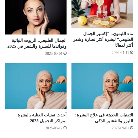
ا
0
ل
2
ع
5
ل
:
ا
ط
ماء الليمون.. “إكسير الجمال
ج
ف
الطبيعي” لبشرة أكثر نضارة وشعر
الجمال الطبيعي: الزيوت النباتية
ا
ر
أكثر لمعانًا
وفوائدها للبشرة والشعر في 2025
ت
ة
2026-04-11
2025-09-01
ا
ف
ل
ي
ط
ع
ب
م
ي
ل
ع
ي
ي
ا
ة
ت
إ
ا
التقنيات الحديثة في علاج البشرة:
أحدث تقنيات العناية بالبشرة
ل
ل
الليزر والتقشير الذكي
بمراكز التجميل 2025
ى
ت
2025-08-17
2025-09-01
ا
ج
ل
م