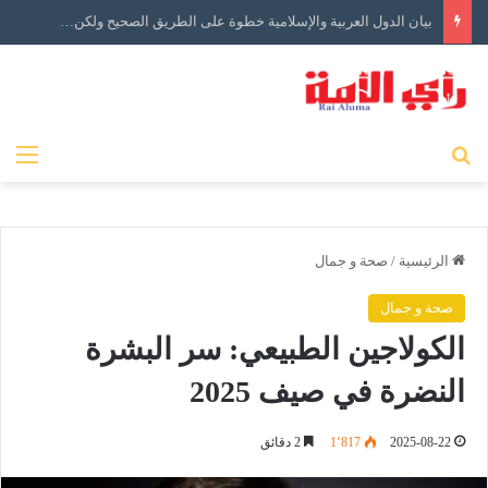
بيان الدول العربية والإسلامية خطوة على الطريق الصحيح ولكن…
بحث عن
الق
الرئيسية
/
صحة و جمال
صحة و جمال
الكولاجين الطبيعي: سر البشرة
النضرة في صيف 2025
2025-08-22
1٬817
2 دقائق