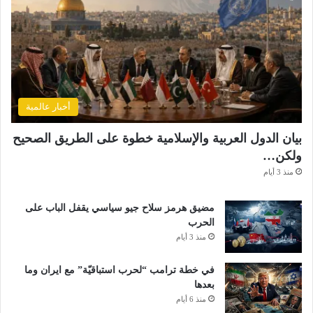
ل
ـ
م
ح
م
د
ص
أخبار عالمية
ب
ح
بيان الدول العربية والإسلامية خطوة على الطريق الصحيح
ي
ولكن…
منذ 3 أيام
مضيق هرمز سلاح جيو سياسي يقفل الباب على
الحرب
منذ 3 أيام
في خطة ترامب “لحرب استباقيّة” مع ايران وما
بعدها
منذ 6 أيام