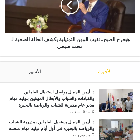
آ
ج
ي
ا
س
ل
"
ص
.
ب
.
ح
هيخرج الصبح.. نقيب المهن التمثيلية يكشف الحالة الصحية لـ
1
.
محمد صبحي
1
.
ب
ن
ل
ق
و
الأخيرة
الأشهر
ي
ج
ب
ر
ا
خ
ل
د. أيمن الجمال يواصل استقبال العاملين
ل
م
والقيادات والشباب والأبطال المهنئين بتوليه مهام
ف
ه
مدير عام مديرية الشباب والرياضة بالبحيرة
ا
ن
منذ 10 ساعات
ل
ا
د. أيمن الجمال يستقبل العاملين بمديرية الشباب
ق
ل
والرياضة بالبحيرة في أول أيام توليه مهام منصبه
ض
ت
منذ يوم واحد
ب
م