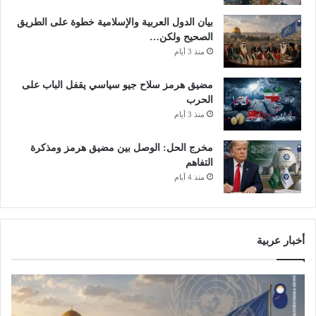
ا
ث
بيان الدول العربية والإسلامية خطوة على الطريق
ن
ي
الصحيح ولكن…
ل
ل
ت
منذ 3 أيام
ي
ط
ة
ه
ي
مضيق هرمز سلاح جيو سياسي يقفل الباب على
ي
ك
الحرب
ر
ش
منذ 3 أيام
ا
ف
ل
ا
مخرج الحل: الوصل بين مضيق هرمز ومذكرة
ت
ل
التفاهم
ي
ح
منذ 4 أيام
ك
ا
ت
ل
و
ة
ك
ا
أخبار عربية
ل
ص
ح
ي
ة