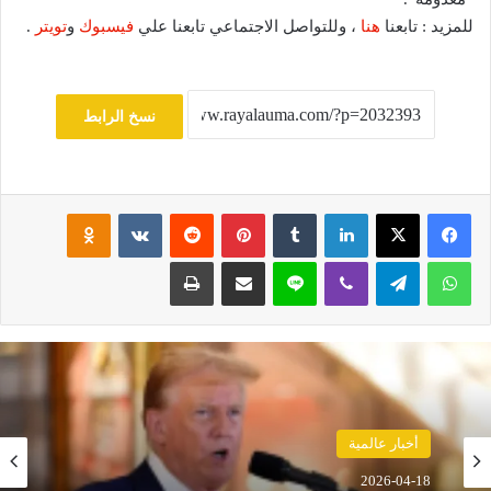
للمزيد : تابعنا
هنا
، وللتواصل الاجتماعي تابعنا علي
فيسبوك
و
تويتر
.
نسخ الرابط
فيسبوك
‫X
لينكدإن
‏Tumblr
بينتيريست
‏Reddit
‏VKontakte
Odnoklassniki
واتساب
تيلقرام
ڤايبر
لاين
مشاركة عبر البريد
طباعة
أخبار عالمية
2026-04-18