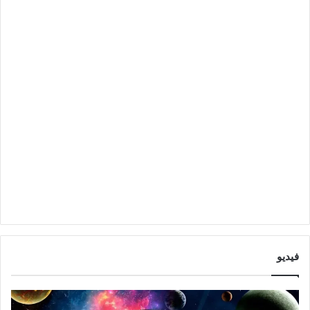
فيديو
ا
ت