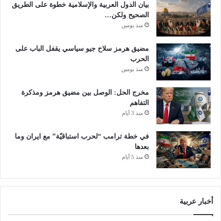
ح
ا
بيان الدول العربية والإسلامية خطوة على الطريق
ق
ل
الصحيح ولكن…
ي
د
منذ يومين
ق
و
ا
ر
مضيق هرمز سلاح جيو سياسي يقفل الباب على
ت
ي
الحرب
منذ يومين
مخرج الحل: الوصل بين مضيق هرمز ومذكرة
التفاهم
منذ 3 أيام
في خطة ترامب “لحرب استباقيّة” مع ايران وما
بعدها
منذ 5 أيام
أخبار عربية