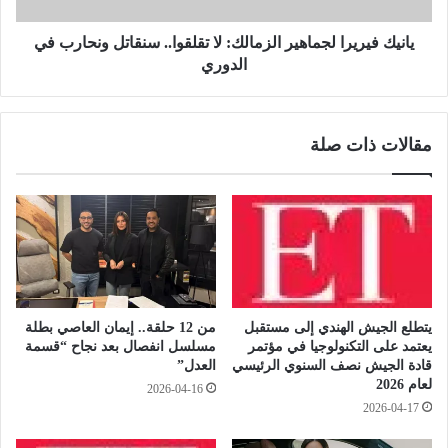
ق
ي
ا
ر
يانيك فيريرا لجماهير الزمالك: لا تقلقوا.. سنقاتل ونحارب في
ض
ا
الدوري
ي
ل
ل
ج
ا
م
مقالات ذات صلة
ع
ا
ت
ه
ر
ي
ا
ر
ف
ا
ا
ل
ل
ز
م
م
ت
ا
يتطلع الجيش الهندي إلى مستقبل
من 12 حلقة.. إيمان العاصي بطلة
ه
ل
يعتمد على التكنولوجيا في مؤتمر
مسلسل انفصال بعد نجاح “قسمة
م
ك
قادة الجيش نصف السنوي الرئيسي
العدل”
ي
:
لعام 2026
2026-04-16
أ
ل
2026-04-17
خ
ا
ذ
ت