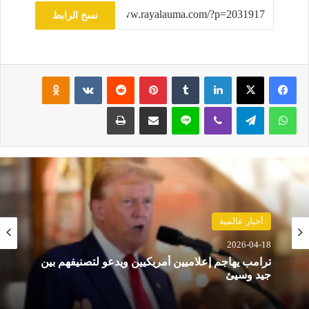
نسخ الرابط
فيسبوك
‫X
لينكدإن
‏Tumblr
بينتيريست
‏Reddit
‏VKontakte
Odnoklassniki
واتساب
تيلقرام
ڤايبر
لاين
مشاركة عبر البريد
طباعة
حوادث
2026-04-18
أخبار عالمية
مصرع 8 أشخاص في تحطم مروحية بإندونيسيا بعد
2026-04-18
دقائق من الإقلاع في جزيرة بورنيو