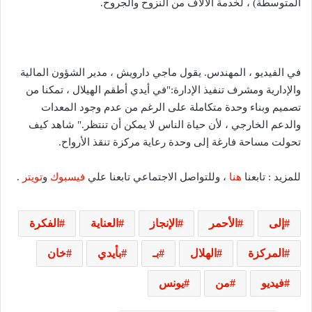
المتوسطة) ، لخدمة الآلاف من النزوح والجروح.
في الفيديو ، المهندس. يقول ماجي دارويش ، مدير الشؤون المالية
والإدارية ومشرف تنفيذ الإدارة:"في أيدي أطقم الهيلال ، تمكنا من
تصميم وبناء وحدة متكاملة على الرغم من عدم وجود المعدات
والدعم الخارجي ، لأن حياة الناس لا يمكن أن تنتظر." شاهد كيف
تحولت مساحة فارغة إلى وحدة رعاية مركزة تنقذ الأرواح.
للمزيد : تابعنا
هنا
، وللتواصل الاجتماعي تابعنا علي
فيسبوك
و
تويتر
.
إلى
الأحمر
الإنجاز
العناية
الفكرة
المركزة
الهلال
بـ
بأيدي
خان
فيديو
من
يونس