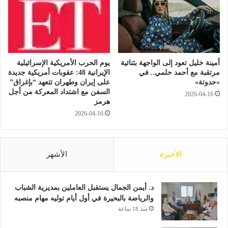
ب
ق
ه
ل
س
ق
و
و
ا
ا
ء
.
أمينة خليل تعود إلى الواجهة بثنائية
يوم الحرب الأمريكية الإسرائيلية
ص
.
مرتقبة مع أحمد حلمي.. في
الإيرانية 48: عقوبات أمريكية جديدة
د
س
«حدوتة»
على إيران وطهران تتعهد “بإغراق”
ر
السفن مع اشتداد المعركة من أجل
ن
2026-04-16
هرمز
أ
ق
م
2026-04-16
ا
ا
ت
م
ل
ه
و
الأخيرة
الأشهر
أ
ن
و
ح
ف
ا
د. أيمن الجمال يستقبل العاملين بمديرية الشباب
ي
ر
والرياضة بالبحيرة في أول أيام توليه مهام منصبه
ا
ب
ل
منذ 18 ساعة
ف
ت
ي