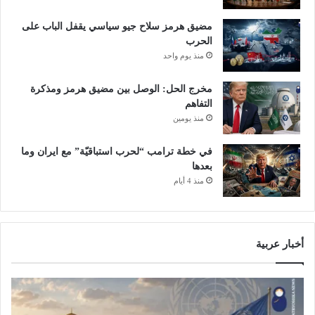
و
ا
مضيق هرمز سلاح جيو سياسي يقفل الباب على
ل
الحرب
ت
منذ يوم واحد
ع
د
مخرج الحل: الوصل بين مضيق هرمز ومذكرة
ي
التفاهم
ن
منذ يومين
ب
م
ص
في خطة ترامب “لحرب استباقيّة” مع ايران وما
ر
بعدها
منذ 4 أيام
أخبار عربية