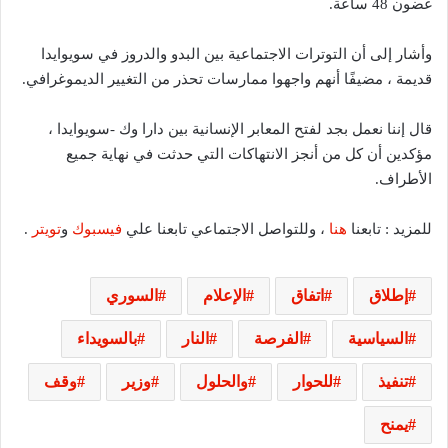
غضون 48 ساعة.
وأشار إلى أن التوترات الاجتماعية بين البدو والدروز في سويوايدا
قديمة ، مضيفًا أنهم واجهوا ممارسات تحذر من التغيير الديموغرافي.
قال إننا نعمل بجد لفتح المعابر الإنسانية بين دارا وك -سويوايدا ،
مؤكدين أن كل من أنجز الانتهاكات التي حدثت في نهاية جميع
الأطراف.
للمزيد : تابعنا
هنا
، وللتواصل الاجتماعي تابعنا علي
فيسبوك
و
تويتر
.
إطلاق
اتفاق
الإعلام
السوري
السياسية
الفرصة
النار
بالسويداء
تنفيذ
للحوار
والحلول
وزير
وقف
يمنح