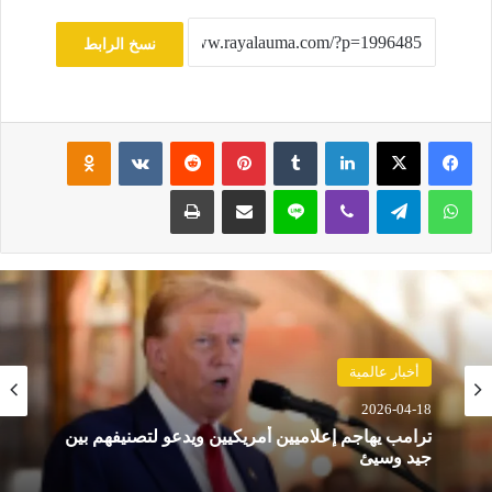
نسخ الرابط
فيسبوك
‫X
لينكدإن
‏Tumblr
بينتيريست
‏Reddit
‏VKontakte
Odnoklassniki
واتساب
تيلقرام
ڤايبر
لاين
مشاركة عبر البريد
طباعة
أخبار عالمية
2026-04-18
ترامب يهاجم إعلاميين أمريكيين ويدعو لتصنيفهم بين
جيد وسيئ