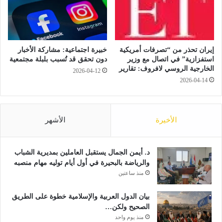
ل
ت
ع
ا
و
إيران تحذر من “تصرفات أمريكية
خبيرة اجتماعية: مشاركة الأخبار
ن
استفزازية” في اتصال مع وزير
دون تحقق قد تُسبب بلبلة مجتمعية
ف
الخارجية الروسي لافروف: تقارير
2026-04-12
ي
2026-04-14
م
ش
ر
و
الأخيرة
الأشهر
ع
ا
ت
د. أيمن الجمال يستقبل العاملين بمديرية الشباب
ا
والرياضة بالبحيرة في أول أيام توليه مهام منصبه
ل
منذ ساعتين
ط
ا
بيان الدول العربية والإسلامية خطوة على الطريق
ق
الصحيح ولكن…
ة
منذ يوم واحد