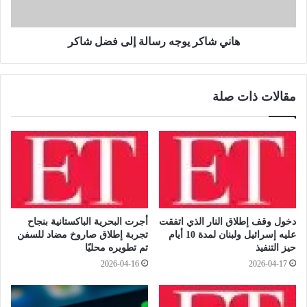
س
ر
س
ي
ة
و
هاني شاكر يوجه رسالة إلى فضل شاكر
ا
ج
ل
ه
ت
ر
مقالات ذات صلة
م
س
و
ا
ي
ل
ل
ة
ا
إ
ل
ل
د
ى
و
ف
ل
ض
دخول وقف إطلاق النار الذي اتفقت
أجرت البحرية الباكستانية بنجاح
ي
ل
عليه إسرائيل ولبنان لمدة 10 أيام
تجربة إطلاق صاروخ مضاد للسفن
ة
ش
حيز التنفيذ
تم تطويره محليًا
ف
ا
2026-04-16
2026-04-17
ر
ك
ص
ر
ا