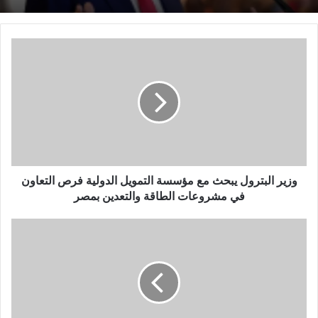
و
ز
ي
ر
ا
ل
ب
ت
ر
و
وزير البترول يبحث مع مؤسسة التمويل الدولية فرص التعاون
ل
في مشروعات الطاقة والتعدين بمصر
ي
ب
ه
ح
ا
ث
ن
م
ي
ع
ش
م
ا
ؤ
ك