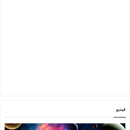
فيديو
ا
ت