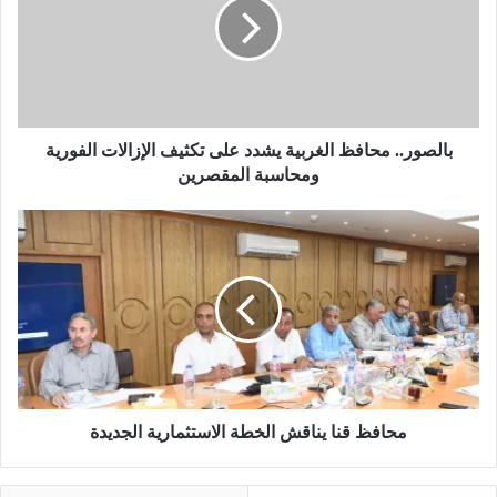
ص
و
ر
.
.
م
ح
بالصور.. محافظ الغربية يشدد على تكثيف الإزالات الفورية
ا
ومحاسبة المقصرين
ف
ظ
م
ا
ح
ل
ا
غ
ف
ر
ظ
ب
ق
ي
ن
ة
ا
ي
ي
ش
ن
محافظ قنا يناقش الخطة الاستثمارية الجديدة
د
ا
د
ق