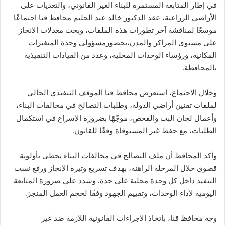
في إطار المتابعة المستمرة للبناء الغير القانوني، والتعديات على
الأراضي الزراعية، عقد الدكتور خالد عبد الحليم محافظ قنا اجتماعًا
موسعًا لمناقشة آخر تطورات هذه الملفات، وبحث معدلات الإنجاز
على مستوى المراكز والمدن،بحضورمسؤولي وحدة المتغيرات
المكانية، ورؤساء الوحدات المحلية، وعدد من القيادات التنفيذية
بالمحافظة.
وخلال الاجتماع، استعرض محافظ قنا الموقف التنفيذي الحالي
لملفات تقنين أراضي الدولة، وطلبات التصالح في مخالفات البناء،
وأعمال لجان البت والفحص، موجّهًا بضرورة الإسراع في استكمال
الطلبات، مع حفظ غير المستوفاة وفقًا للقانون.
وأكد المحافظ أن ملف التصالح في مخالفات البناء يحظى بأولوية
قصوى خلال المرحلة الراهنة، بهدف تسريع وتيرة الإنجاز ورفع نسب
التنفيذ داخل كل وحدة محلية على حدة. وشدد على ضرورة المتابعة
اليومية لأداء الوحدات، وتقييم الجهود وفقًا لحجم العمل المنجز.
وجه محافظ قنا، باتخاذ الإجراءات القانونية اللازمة ضد غير