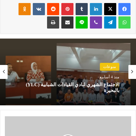
فيسبوك
‫X
لينكدإن
‏Tumblr
بينتيريست
‏Reddit
‏VKontakte
Odnoklassniki
واتساب
تيلقرام
ڤايبر
لاين
مشاركة عبر البريد
طباعة
منوعات
منوعات
منذ 4 أسابيع
منذ 4 أسابيع
محافظ البحيرة: دعم الإبتكار والمشروعات الخضراء
الذكية ركيزة أساسية لتحقيق التنمية المستدامة
ورؤية مصر٢٠٣٠
الاجتماع الشهري لنادي القيادات الشبابية (YLC)
ب
بالبحيرة
ا
ل