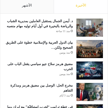
ع
ش
الأخيرة
الأشهر
ل
ا
ى
ل
ت
خ
ك
ط
د. أيمن الجمال يستقبل العاملين بمديرية الشباب
ث
ة
والرياضة بالبحيرة في أول أيام توليه مهام منصبه
ي
ا
منذ 11 ساعة
ف
ل
ا
ا
بيان الدول العربية والإسلامية خطوة على الطريق
ل
س
الصحيح ولكن…
إ
ت
منذ يومين
ز
ث
ا
م
مضيق هرمز سلاح جيو سياسي يقفل الباب على
ل
ا
الحرب
ا
ر
منذ يومين
ت
ي
ا
ة
مخرج الحل: الوصل بين مضيق هرمز ومذكرة
ل
ا
التفاهم
ف
ل
منذ 3 أيام
و
ج
ر
د
ي
في خطة ترامب “لحرب استباقيّة” مع ايران وما
ي