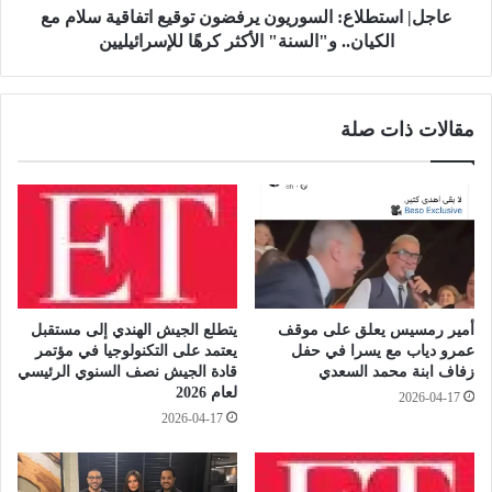
ع
ل
عاجل| استطلاع: السوريون يرفضون توقيع اتفاقية سلام مع
ي
ا
الكيان.. و"السنة" الأكثر كرهًا للإسرائيليين
د
ع
م
:
ي
ا
مقالات ذات صلة
ل
ل
ا
س
د
و
ل
ر
ز
ي
و
و
ج
ن
ه
ي
ا
ر
أمير رمسيس يعلق على موقف
يتطلع الجيش الهندي إلى مستقبل
ه
ف
عمرو دياب مع يسرا في حفل
يعتمد على التكنولوجيا في مؤتمر
ش
ض
زفاف ابنة محمد السعدي
قادة الجيش نصف السنوي الرئيسي
ا
و
لعام 2026
2026-04-17
م
ن
2026-04-17
ج
ت
م
و
ا
ق