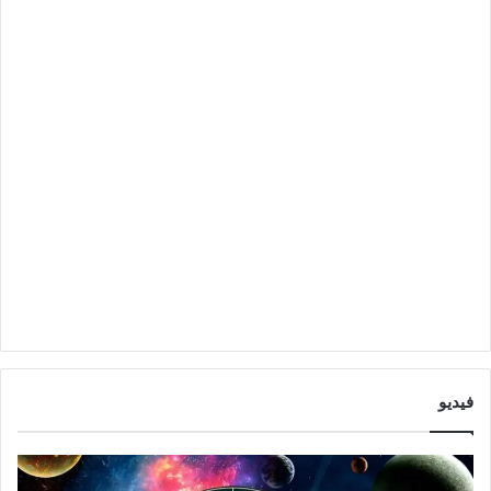
فيديو
ت
و