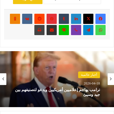
فيسبوك
‫X
لينكدإن
‏Tumblr
بينتيريست
‏Reddit
‏VKontakte
Odnoklassniki
واتساب
تيلقرام
ڤايبر
لاين
مشاركة عبر البريد
طباعة
أخبار عالمية
حوادث
2026-04-18
2026-04-18
ترامب يهاجم إعلاميين أمريكيين ويدعو لتصنيفهم بين
جيد وسيئ