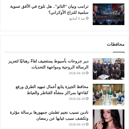
ترامب وبيان “الناتو”.. هل تلوح في الأفق تسوية
سلمية للنزاع الأوكراني؟
منذ 4 أسابيع
محافظات
دير جروحات بأسيوط يستضيف لقاءً رهبانيًا لتعزيز
الرسالة الروحية ومواجهة التحديات
2026-04-18
محافظ الجيزة يتابع أعمال تمهيد الطرق ورفع
كفاءتها بمراكز منشأة القناطر والعياط
2026-04-18
نادين نسيب نجيم تطمئن جمهورها برسالة مؤثرة
وتكشف سبب غيابها عن رمضان
2026-04-14