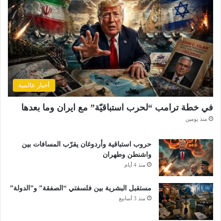
إ
س
ر
ا
ئ
ي
ل
ي
أخبار عالمية
ي
ن
في خطة ترامب “لحرب استباقيّة” مع ايران وما بعدها
منذ يومين
حروب استباقية وأردوغان يقرّب المسافات بين
واشنطن وطهران
منذ 4 أيام
مستقبل البشرية بين فلسفتي “الصفقة” و”الدولة”
منذ 3 أسابيع