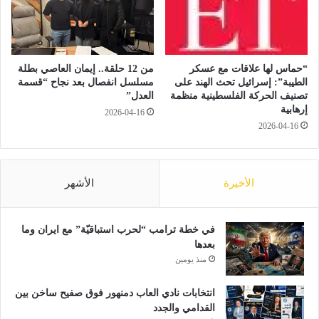
ل
ي
ب
ع
ع
ا
د
ت
ز
ف
“حماس لها علاقات مع عسكر
من 12 حلقة.. إيمان العاصي بطلة
و
ا
الطيبة”: إسرائيل تحث الهند على
مسلسل انفصال بعد نجاح “قسمة
ا
ق
تصنيف الحركة الفلسطينية منظمة
العدل”
ج
إرهابية
ي
2026-04-16
ه
ة
2026-04-16
م
س
ا
ل
ا
الأخيرة
الأشهر
م
م
ع
في خطة ترامب “لحرب استباقيّة” مع ايران وما
ا
بعدها
ل
ك
منذ يومين
ي
ا
انتخابات نادي العاب دمنهور فوق صفيح ساخن بين
ن
القدامي والجدد