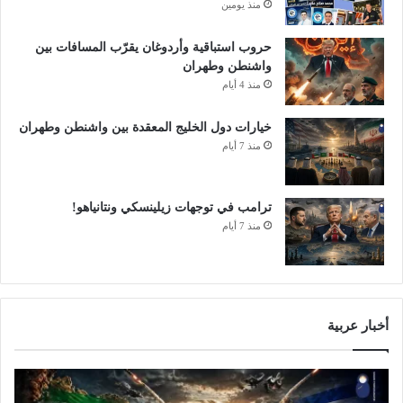
.
منذ يومين
.
و
حروب استباقية وأردوغان يقرّب المسافات بين
"
واشنطن وطهران
ا
منذ 4 أيام
ل
س
خيارات دول الخليج المعقدة بين واشنطن وطهران
ن
منذ 7 أيام
ة
"
ا
ترامب في توجهات زيلينسكي ونتانياهو!
ل
منذ 7 أيام
أ
ك
ث
ر
ك
ر
أخبار عربية
هً
ا
ل
ل