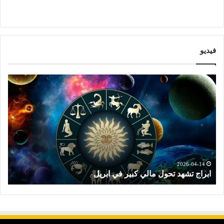
فيديو
ا
ت
ب
و
ر
ق
ا
ع
ج
ا
ت
ت
ش
ا
ه
ل
د
ا
2026-04-14
ابراج تشهد تحول مالي كبير في ابريل
ت
ت
ب
ح
ر
و
ا
ل
ج
م
ا