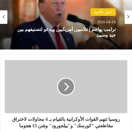
أخبار عالمية
2026-04-18
ترامب يهاجم إعلاميين أمريكيين ويدعو لتصنيفهم بين
جيد وسيئ
ر
و
س
ي
ا
ت
ت
ه
م
ا
روسيا تتهم القوات الأوكرانية بالقيام بـ 4 محاولات لاختراق
ل
مقاطعتي "كورسك" و"بيلجورود" وشن 15 هجوما
ق