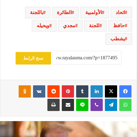
اتحاد
الأولمبية
الطائرة
باللجنة
حافظ
للجنة
مجدي
ويحيله
يشطب
نسخ الرابط
فيسبوك
‫X
لينكدإن
‏Tumblr
بينتيريست
‏Reddit
‏VKontakte
Odnoklassniki
واتساب
تيلقرام
ڤايبر
لاين
مشاركة عبر البريد
طباعة