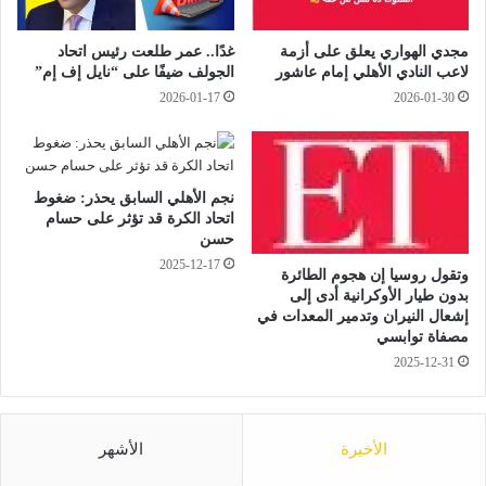
ـ
ي
4
ت
مجدي الهواري يعلق على أزمة
غدًا.. عمر طلعت رئيس اتحاد
م
ح
لاعب النادي الأهلي إمام عاشور
الجولف ضيفًا على “نايل إف إم”
ح
ت
2026-01-17
2026-01-30
ا
و
و
ط
ل
أ
ا
ة
ت
ا
نجم الأهلي السابق يحذر: ضغوط
ل
اتحاد الكرة قد تؤثر على حسام
ل
حسن
ا
ح
خ
2025-12-17
ر
وتقول روسيا إن هجوم الطائرة
ت
ب
بدون طيار الأوكرانية أدى إلى
ر
ا
إشعال النيران وتدمير المعدات في
ا
ل
مصفاة توابسي
ق
ت
2025-12-31
م
ج
ق
ا
ا
ر
ط
ي
الأخيرة
الأشهر
ع
ة