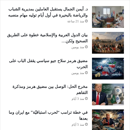
ت
ل
ي
ت
د. أيمن الجمال يستقبل العاملين بمديرية الشباب
"
ر
والرياضة بالبحيرة في أول أيام توليه مهام منصبه
ك
ا
منذ 21 ساعة
و
م
ر
ب
بيان الدول العربية والإسلامية خطوة على الطريق
س
الصحيح ولكن…
ك
منذ يومين
"
و
مضيق هرمز سلاح جيو سياسي يقفل الباب على
"
الحرب
ب
منذ يومين
ي
ل
مخرج الحل: الوصل بين مضيق هرمز ومذكرة
ج
التفاهم
و
ر
منذ 3 أيام
و
د
في خطة ترامب “لحرب استباقيّة” مع ايران وما
"
بعدها
و
منذ 5 أيام
ش