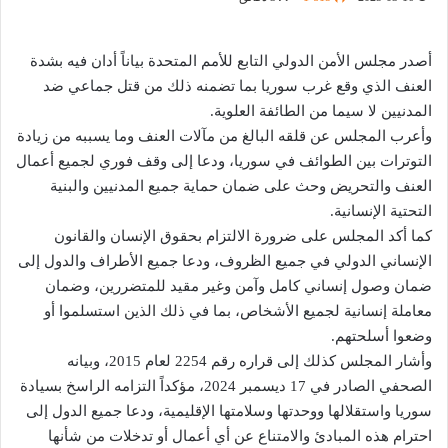
أصدر مجلس الأمن الدولي التابع للأمم المتحدة بياناً أدان فيه بشدة
العنف الذي وقع غرب سوريا بما تضمنه ذلك من قتل جماعي ضد
المدنيين لا سيما من الطائفة العلوية.
وأعرب المجلس عن قلقه البالغ من مآلات العنف وما يسببه من زيادة
التوترات بين الطوائف في سوريا، ودعا إلى وقف فوري لجميع أعمال
العنف والتحريض وحث على ضمان حماية جميع المدنيين والبنية
التحتية الإنسانية.
كما أكد المجلس على ضرورة الالتزام بحقوق الإنسان والقانون
الإنساني الدولي في جميع الظروف، ودعا جميع الأطراف والدول إلى
ضمان وصول إنساني كامل وآمن وغير مقيد للمتضررين، وضمان
معاملة إنسانية لجميع الأشخاص، بما في ذلك الذين استسلموا أو
وضعوا أسلحتهم.
وأشار المجلس كذلك إلى قراره رقم 2254 لعام 2015، وبيانه
الصحفي الصادر في 17 ديسمبر 2024، مؤكداً التزامه الراسخ بسيادة
سوريا واستقلالها ووحدتها وسلامتها الإقليمية، ودعا جميع الدول إلى
احترام هذه المبادئ والامتناع عن أي أعمال أو تدخلات من شأنها