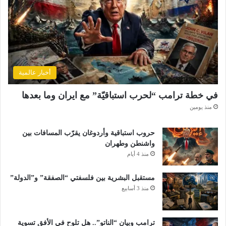
ا
ل
ا
ح
ت
ل
ا
أخبار عالمية
ل
و
في خطة ترامب “لحرب استباقيّة” مع ايران وما بعدها
خ
منذ يومين
د
ا
ع
حروب استباقية وأردوغان يقرّب المسافات بين
ه
واشنطن وطهران
ا
منذ 4 أيام
ا
ل
مستقبل البشرية بين فلسفتي “الصفقة” و”الدولة”
ت
منذ 3 أسابيع
ا
ر
ي
ترامب وبيان “الناتو”.. هل تلوح في الأفق تسوية
خ