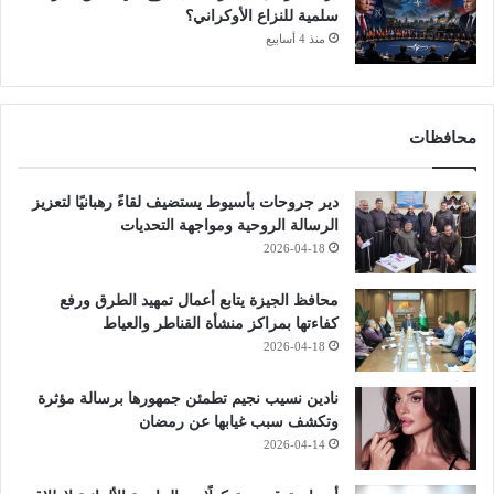
سلمية للنزاع الأوكراني؟
ي
منذ 4 أسابيع
"
محافظات
دير جروحات بأسيوط يستضيف لقاءً رهبانيًا لتعزيز
الرسالة الروحية ومواجهة التحديات
2026-04-18
محافظ الجيزة يتابع أعمال تمهيد الطرق ورفع
كفاءتها بمراكز منشأة القناطر والعياط
2026-04-18
نادين نسيب نجيم تطمئن جمهورها برسالة مؤثرة
وتكشف سبب غيابها عن رمضان
2026-04-14