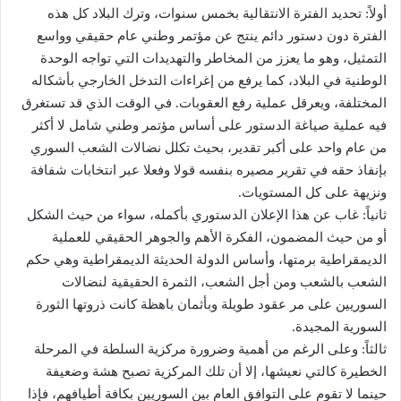
أولاً: تحديد الفترة الانتقالية بخمس سنوات، وترك البلاد كل هذه
الفترة دون دستور دائم ينتج عن مؤتمر وطني عام حقيقي وواسع
التمثيل، وهو ما يعزز من المخاطر والتهديدات التي تواجه الوحدة
الوطنية في البلاد، كما يرفع من إغراءات التدخل الخارجي بأشكاله
المختلفة، ويعرقل عملية رفع العقوبات. في الوقت الذي قد تستغرق
فيه عملية صياغة الدستور على أساس مؤتمر وطني شامل لا أكثر
من عام واحد على أكبر تقدير، بحيث تكلل نضالات الشعب السوري
بإنفاذ حقه في تقرير مصيره بنفسه قولا وفعلا عبر انتخابات شفافة
ونزيهة على كل المستويات.
ثانياً: غاب عن هذا الإعلان الدستوري بأكمله، سواء من حيث الشكل
أو من حيث المضمون، الفكرة الأهم والجوهر الحقيقي للعملية
الديمقراطية برمتها، وأساس الدولة الحديثة الديمقراطية وهي حكم
الشعب بالشعب ومن أجل الشعب، الثمرة الحقيقية لنضالات
السوريين على مر عقود طويلة وبأثمان باهظة كانت ذروتها الثورة
السورية المجيدة.
ثالثاً: وعلى الرغم من أهمية وضرورة مركزية السلطة في المرحلة
الخطيرة كالتي نعيشها، إلا أن تلك المركزية تصبح هشة وضعيفة
حينما لا تقوم على التوافق العام بين السوريين بكافة أطيافهم، فإذا