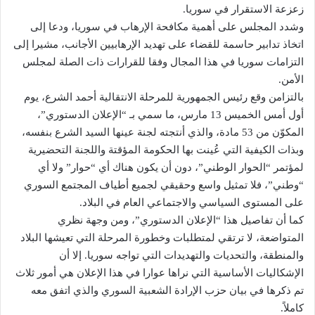
زعزعة الاستقرار في سوريا.
وشدد المجلس على أهمية مكافحة الإرهاب في سوريا، ودعا إلى
اتخاذ تدابير حاسمة للقضاء على تهديد الإرهابيين الأجانب، مشيرا إلى
التزامات سوريا في هذا المجال وفقا للقرارات ذات الصلة لمجلس
الأمن.
بالتزامن وقع رئيس الجمهورية للمرحلة الانتقالية أحمد الشرع، يوم
أول أمس الخميس 13 مارس، ما سمي بـ “الإعلان الدستوري”،
المكوّن من 53 مادة، والذي أنتجته لجنة عينها السيد الشرع بنفسه،
وبذات الكيفية التي عُينت بها الحكومة المؤقتة واللجنة التحضيرية
لمؤتمر “الحوار الوطني”، دون أن يكون هناك أي “حوار” ولا أي
“وطني”، فلا تمثيل واسع وحقيقي لجميع أطياف المجتمع السوري
على المستوى السياسي والاجتماعي العام في البلاد.
كما أن تفاصيل هذا “الإعلان الدستوري”، ومن وجهة نظري
المتواضعة، لا ترتقي لمتطلبات وخطورة المرحلة التي تعيشها البلاد
والمنطقة، والتحديات والتهديدات التي تواجه سوريا. إلا أن
الإشكاليات الأساسية التي نراها عوارا في هذا الإعلان هي أمور ثلاث
تم ذكرها في بيان حزب الإرادة الشعبية السوري والذي اتفق معه
كاملاً.