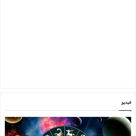
فيديو
ت
و
ق