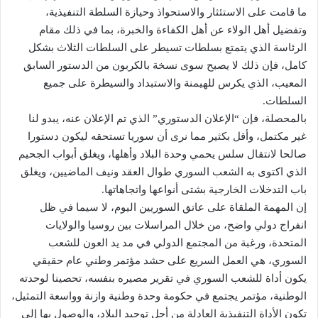
ما قامت على الاستئثار والاستحواذ وحيازة السلطة التنفيذية،
وتفضيل أهل الولاء عن أهل الكفاءة والخبرة، بما في ذلك مقام
الرئاسة الذي يتمتع بسلطات تسيطر على السلطات الثلاث بشكل
كامل، فإن ذلك لا يصبح سوى نسخة بالكربون من الدستور السابق
المعيب، الذي يكرس للهيمنة والاستبداد والسيطرة على جميع
السلطات.
بالمحصلة، فإن “الإعلان الدستوري” الذي تم الإعلان عنه، يبدو لنا
غير مكتمل، وأقل بكثير مما نرى أن سوريا تستحقه ليكون دستورا
صالحا لانتقال سلس يحمي وحدة البلاد وأهلها، ويغلق أبواب الجحيم
الذي اكتوى به الشعب السوري طوال العقد ونيف الماضيين، ويغلق
باب التدخلات الخارجية بشتى أنواعها واتجاهاتها.
إن المهمة الملقاة على عاتق السوريين اليوم، لا سيما في ظل
انفراج دولي واضح، من خلال المراسلات بين روسيا والولايات
المتحدة، ورغبة من المجتمع الدولي في مد يد العون للشعب
السوري، هي العمل السريع على حشد مؤتمر وطني عام حقيقي
يكون أداة للشعب السوري في تقرير مصيره بنفسه، تحصينا لوحدته
الوطنية، مؤتمر يجتمع في حكومة وحدة وطنية وازنة وواسعة التمثيل،
تكون الأداة التنفيذية العادلة من أجل توحيد البلاد، والوصول بها إلى