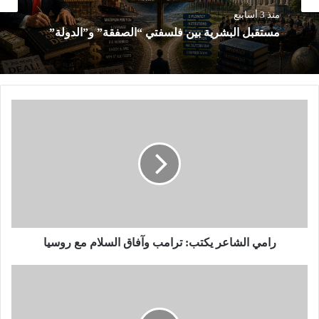
منذ 3 أسابيع
مستقبل البشرية بين فلسفتي “الصفقة” و”الدولة”
ر
ا
م
ي
ا
ل
ش
ا
ع
ر
رامي الشاعر يكتب: ترامب وآفاق السلام مع روسيا
ي
ك
د
ت
.
ب
أ
:
ر