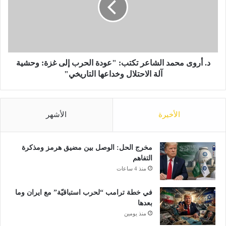
ت
و
ر
ى
ا
م
م
ح
ب
م
و
د
د. أروى محمد الشاعر تكتب: "عودة الحرب إلى غزة: وحشية
آ
ا
آلة الاحتلال وخداعها التاريخي"
ف
ل
ا
ش
ق
ا
الأخيرة
الأشهر
ا
ع
ل
ر
س
ت
ل
ك
مخرج الحل: الوصل بين مضيق هرمز ومذكرة
ا
ت
التفاهم
م
ب
منذ 4 ساعات
م
:
ع
"
في خطة ترامب “لحرب استباقيّة” مع ايران وما
ر
ع
بعدها
و
و
منذ يومين
س
د