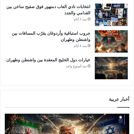
ي
ة
انتخابات نادي العاب دمنهور فوق صفيح ساخن بين
ا
ا
القدامي والجدد
ل
منذ 3 أيام
ح
ر
حروب استباقية وأردوغان يقرّب المسافات بين
ب
واشنطن وطهران
إ
منذ 4 أيام
ل
ى
غ
خيارات دول الخليج المعقدة بين واشنطن وطهران
ز
منذ أسبوع واحد
ة
:
و
ح
ش
أخبار عربية
ي
ة
آ
ل
ة