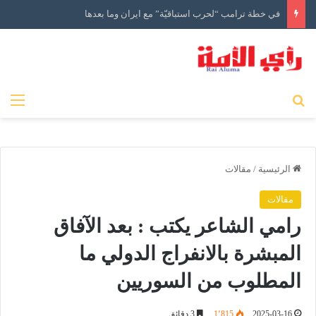
في خطة ترامب “لحرب استباقيّة” مع ايران وما بعدها
بحث عن
الق
الرئيسية
/
مقالات
مقالات
رامي الشاعر يكتب : بعد الآفاق
المبشرة بالانفراج الدولي ما
المطلوب من السوريين
2025-03-16
1٬815
3 دقائق