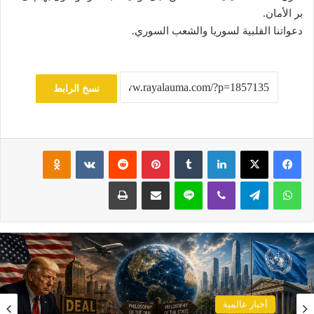
بر الأمان.
دعواتنا القلبية لسوريا والشعب السوري.
نسخ الرابط
فيسبوك
‫X
لينكدإن
‏Tumblr
بينتيريست
‏Reddit
‏VKontakte
Odnoklassniki
واتساب
تيلقرام
ڤايبر
لاين
مشاركة عبر البريد
طباعة
أخبار عالمية