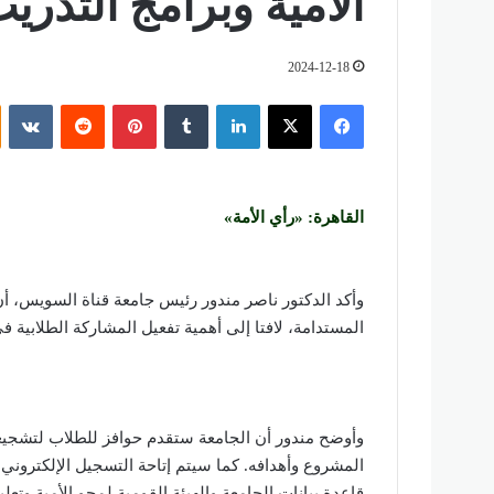
الأمية وبرامج التدري
2024-12-18
فيسبوك
‫X
لينكدإن
‏Tumblr
بينتيريست
‏Reddit
‏VKontakte
القاهرة: «رأي الأمة»
وأكد الدكتور ناصر مندور رئيس جامعة قناة السويس، أ
المستدامة، لافتا إلى أهمية تفعيل المشاركة الطلابية ف
وأوضح مندور أن الجامعة ستقدم حوافز للطلاب لتشجي
المشروع وأهدافه. كما سيتم إتاحة التسجيل الإلكتروني
قاعدة بيانات الجامعة والهيئة القومية لمحو الأمية وتعليم