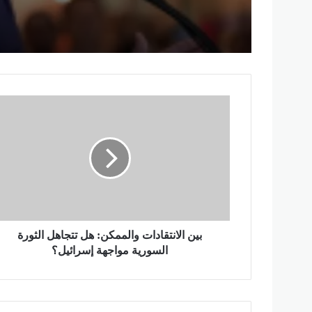
ويدعو لتصنيفهم بين جيد و
ب
ي
ن
ا
ل
ا
ن
ت
ق
ا
بين الانتقادات والممكن: هل تتجاهل الثورة
د
السورية مواجهة إسرائيل؟
ا
ت
و
ا