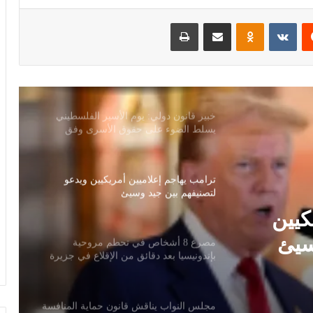
ترتيب أوراق ليفربول قبل ديربي إيفرتون
‏Reddit
‏VKontakte
Odnoklassniki
مشاركة عبر البريد
طباعة
خبير قانون دولي: يوم الأسير الفلسطيني
يسلط الضوء على حقوق الأسرى وفق
اتفاقيات جنيف
ترامب يهاجم إعلاميين أمريكيين ويدعو
لتصنيفهم بين جيد وسيئ
مصرع 8 أشخاص في تحطم مروحية
بإندونيسيا بعد دقائق من الإقلاع في جزيرة
بورنيو
مجلس النواب يناقش قانون حماية المنافسة
ئق من
وتعديل تنظيم الأنشطة النووية الأسبوع
المقبل
كيين
سلوت: إصابة إيكيتيكي وعودة إيزاك تعيدان