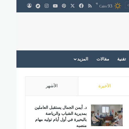
℉
‫X
فيسبوك
ملخص الموقع RSS
بينتيريست
‫YouTube
انستقرام
medium
93
تسجيل الدخول
Cairo
تقنية
مقالات
المزيد
الأخيرة
الأشهر
د. أيمن الجمال يستقبل العاملين
بمديرية الشباب والرياضة
بالبحيرة في أول أيام توليه مهام
منصبه