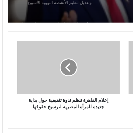
ترتيب أوراق ليفربول قبل ديربي إيفرتون
سيئ
خبير قانون دولي: يوم الأسير الفلسطيني
يسلط الضوء على حقوق الأسرى وفق
اتفاقيات جنيف
إ
ع
ترامب يهاجم إعلاميين أمريكيين ويدعو
لتصنيفهم بين جيد وسيئ
ل
ا
م
ا
مصرع 8 أشخاص في تحطم مروحية
ل
بإندونيسيا بعد دقائق من الإقلاع في جزيرة
ق
بورنيو
ا
ه
إعلام القاهرة تنظم ندوة تثقيفية حول بداية
مجلس النواب يناقش قانون حماية المنافسة
ر
جديدة للمرأة المصرية لترسيخ حقوقها
وتعديل تنظيم الأنشطة النووية الأسبوع
ة
المقبل
ت
ن
ظ
سلوت: إصابة إيكيتيكي وعودة إيزاك تعيدان