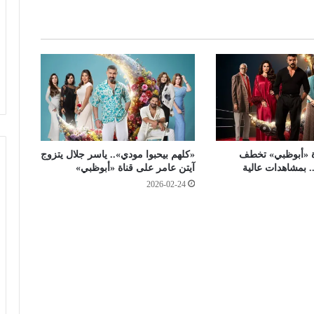
ترتيب أوراق ليفربول قبل ديربي إيفرتون
م
ن
د
و
ة
ت
ث
ق
ي
ف
 «أبوظبي» تخطف
«كلهم بيحبوا مودي».. ياسر جلال يتزوج
ي
. بمشاهدات عالية
آيتن عامر على قناة «أبوظبي»
ة
2026-02-24
ح
و
ل
ب
د
ا
ي
ة
ج