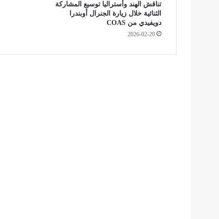
ل
تناقش الهند وأستراليا توسيع المشاركة
الثنائية خلال زيارة الجنرال أوبندرا
س
دويفيدي من COAS
و
ر
2026-02-20
ي
ة
م
و
ا
ج
ه
ة
إ
س
ر
ا
ئ
ي
ل
؟