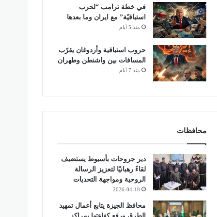
في خطة ترامب “لحرب
استباقيّة” مع ايران وما بعدها
منذ 5 أيام
حروب استباقية وأردوغان يقرّب
المسافات بين واشنطن وطهران
منذ 7 أيام
محافظات
دير جروحات بأسيوط يستضيف
لقاءً رهبانيًا لتعزيز الرسالة
الروحية ومواجهة التحديات
2026-04-18
محافظ الجيزة يتابع أعمال تمهيد
الطرق ورفع كفاءتها بمراكز