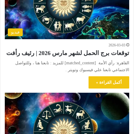
فيديو
2026-03-03
توقعات برج الحمل لشهر مارس 2026 | رئيف رأفت
القاهرة: رأي الأمة [matched_content] للمزيد : تابعنا هنا ، وللتواصل
الاجتماعي تابعنا علي فيسبوك وتويتر .
أكمل القراءة »