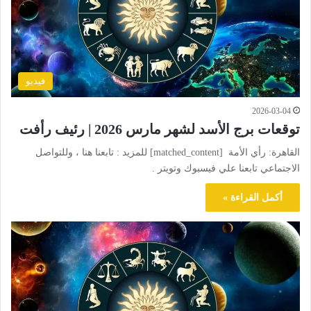
فيديو
2026-03-04
توقعات برج الأسد لشهر مارس 2026 | رئيف رأفت
القاهرة: رأي الأمة [matched_content] للمزيد : تابعنا هنا ، وللتواصل
الاجتماعي تابعنا علي فيسبوك وتويتر .
أكمل القراءة »