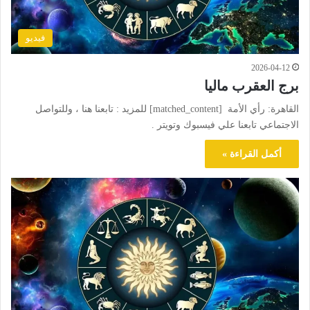
فيديو
2026-04-12
برج العقرب ماليا
القاهرة: رأي الأمة [matched_content] للمزيد : تابعنا هنا ، وللتواصل
الاجتماعي تابعنا علي فيسبوك وتويتر .
أكمل القراءة »