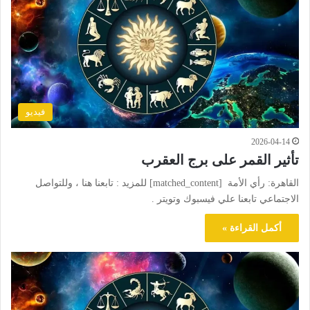
فيديو
2026-04-14
تأثير القمر على برج العقرب
القاهرة: رأي الأمة [matched_content] للمزيد : تابعنا هنا ، وللتواصل
الاجتماعي تابعنا علي فيسبوك وتويتر .
أكمل القراءة »