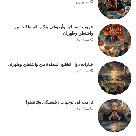
منذ يومين
حروب استباقية وأردوغان يقرّب المسافات بين
واشنطن وطهران
منذ 4 أيام
خيارات دول الخليج المعقدة بين واشنطن وطهران
منذ 7 أيام
ترامب في توجهات زيلينسكي ونتانياهو!
منذ 7 أيام