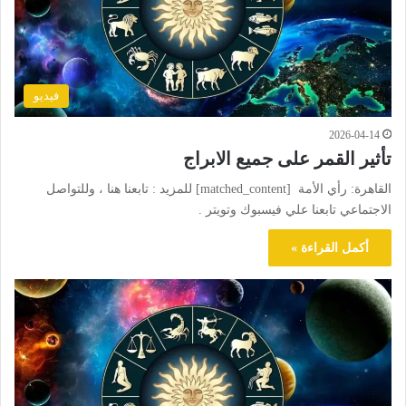
فيديو
2026-04-14
تأثير القمر على جميع الابراج
القاهرة: رأي الأمة [matched_content] للمزيد : تابعنا هنا ، وللتواصل
الاجتماعي تابعنا علي فيسبوك وتويتر .
أكمل القراءة »