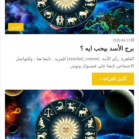
فيديو
2026-04-13
برج الأسد بيحب ايه ؟
القاهرة: رأي الأمة [matched_content] للمزيد : تابعنا هنا ، وللتواصل
الاجتماعي تابعنا علي فيسبوك وتويتر .
أكمل القراءة »