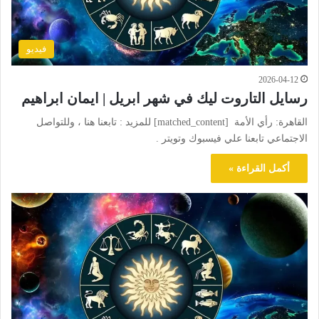
فيديو
2026-04-12
رسايل التاروت ليك في شهر ابريل | ايمان ابراهيم
القاهرة: رأي الأمة [matched_content] للمزيد : تابعنا هنا ، وللتواصل
الاجتماعي تابعنا علي فيسبوك وتويتر .
أكمل القراءة »