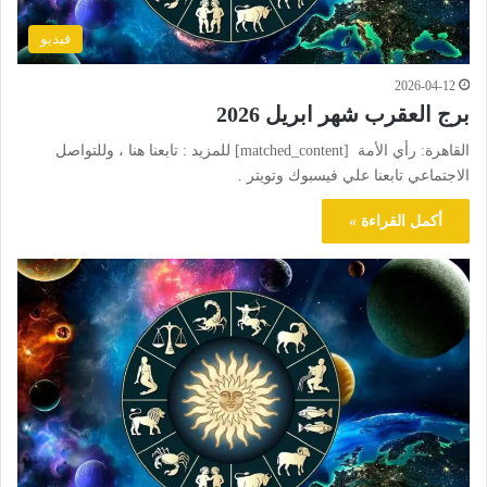
فيديو
2026-04-12
برج العقرب شهر ابريل 2026
القاهرة: رأي الأمة [matched_content] للمزيد : تابعنا هنا ، وللتواصل
الاجتماعي تابعنا علي فيسبوك وتويتر .
أكمل القراءة »