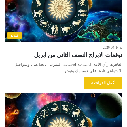
فيديو
2026-04-14
توقعات الابراج النصف الثاني من ابريل
القاهرة: رأي الأمة [matched_content] للمزيد : تابعنا هنا ، وللتواصل
الاجتماعي تابعنا علي فيسبوك وتويتر .
أكمل القراءة »