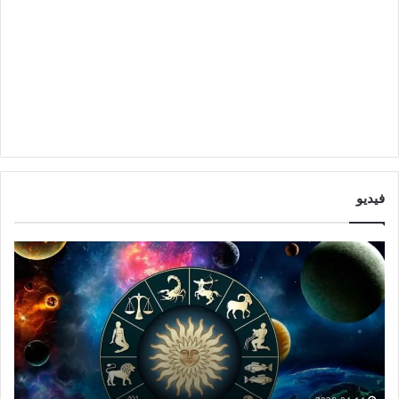
فيديو
ا
ت
ب
و
ر
ق
ا
ع
ج
ا
ت
ت
ش
ا
ه
ل