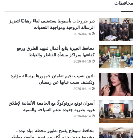
محافظات
دير جروحات بأسيوط يستضيف لقاءً رهبانيًا لتعزيز
الرسالة الروحية ومواجهة التحديات
2026-04-18
محافظ الجيزة يتابع أعمال تمهيد الطرق ورفع
كفاءتها بمراكز منشأة القناطر والعياط
2026-04-18
نادين نسيب نجيم تطمئن جمهورها برسالة مؤثرة
وتكشف سبب غيابها عن رمضان
2026-04-14
أسوان توقع بروتوكولًا مع الجامعة الألمانية لإطلاق
هوية بصرية جديدة تدعم السياحة والتنمية
2026-04-14
محافظ سوهاج يفتتح تطوير محطة مياه نيدة..
مشروع جديد يخدم أكثر من نصف مليون مواطن