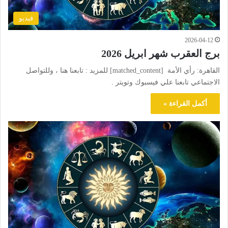
فيديو
2026-04-12
برج العقرب شهر ابريل 2026
القاهرة: رأي الأمة [matched_content] للمزيد : تابعنا هنا ، وللتواصل
الاجتماعي تابعنا علي فيسبوك وتويتر .
أكمل القراءة »