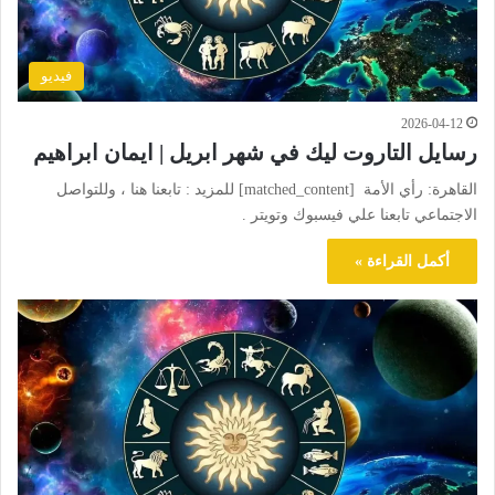
فيديو
2026-04-12
رسايل التاروت ليك في شهر ابريل | ايمان ابراهيم
القاهرة: رأي الأمة [matched_content] للمزيد : تابعنا هنا ، وللتواصل
الاجتماعي تابعنا علي فيسبوك وتويتر .
أكمل القراءة »