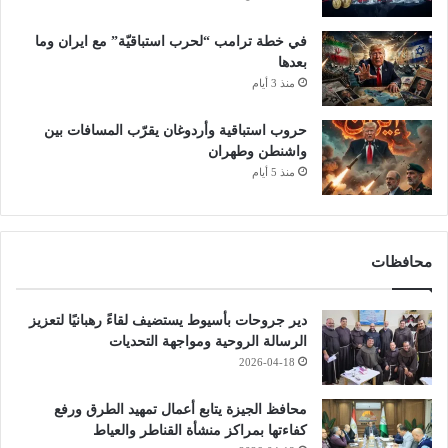
في خطة ترامب “لحرب استباقيّة” مع ايران وما
بعدها
منذ 3 أيام
حروب استباقية وأردوغان يقرّب المسافات بين
واشنطن وطهران
منذ 5 أيام
محافظات
دير جروحات بأسيوط يستضيف لقاءً رهبانيًا لتعزيز
الرسالة الروحية ومواجهة التحديات
2026-04-18
محافظ الجيزة يتابع أعمال تمهيد الطرق ورفع
كفاءتها بمراكز منشأة القناطر والعياط