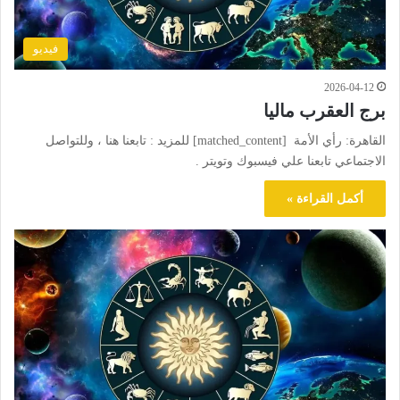
فيديو
2026-04-12
برج العقرب ماليا
القاهرة: رأي الأمة [matched_content] للمزيد : تابعنا هنا ، وللتواصل
الاجتماعي تابعنا علي فيسبوك وتويتر .
أكمل القراءة »