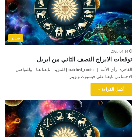
فيديو
2026-04-14
توقعات الابراج النصف الثاني من ابريل
القاهرة: رأي الأمة [matched_content] للمزيد : تابعنا هنا ، وللتواصل
الاجتماعي تابعنا علي فيسبوك وتويتر .
أكمل القراءة »