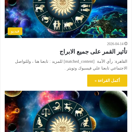
فيديو
2026-04-14
تأثير القمر على جميع الابراج
القاهرة: رأي الأمة [matched_content] للمزيد : تابعنا هنا ، وللتواصل
الاجتماعي تابعنا علي فيسبوك وتويتر .
أكمل القراءة »