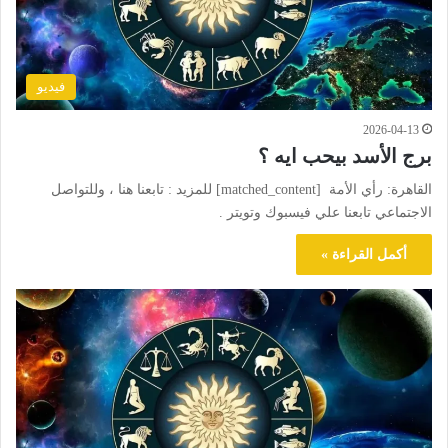
فيديو
2026-04-13
برج الأسد بيحب ايه ؟
القاهرة: رأي الأمة [matched_content] للمزيد : تابعنا هنا ، وللتواصل
الاجتماعي تابعنا علي فيسبوك وتويتر .
أكمل القراءة »