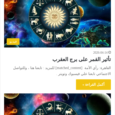
فيديو
2026-04-14
تأثير القمر على برج العقرب
القاهرة: رأي الأمة [matched_content] للمزيد : تابعنا هنا ، وللتواصل
الاجتماعي تابعنا علي فيسبوك وتويتر .
أكمل القراءة »