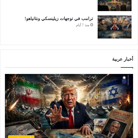
ترامب في توجهات زيلينسكي ونتانياهو!
منذ 7 أيام
أخبار عربية