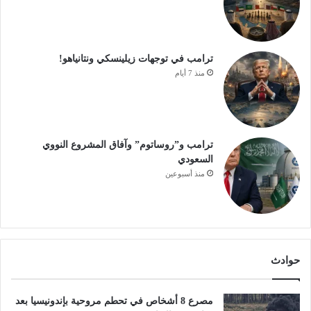
ترامب في توجهات زيلينسكي ونتانياهو!
منذ 7 أيام
ترامب و”روساتوم” وآفاق المشروع النووي
السعودي
منذ أسبوعين
حوادث
مصرع 8 أشخاص في تحطم مروحية بإندونيسيا بعد