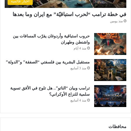
أخبار عالمية
في خطة ترامب “لحرب استباقيّة” مع ايران وما بعدها
منذ يومين
حروب استباقية وأردوغان يقرّب المسافات بين
واشنطن وطهران
منذ 4 أيام
مستقبل البشرية بين فلسفتي “الصفقة” و”الدولة”
منذ 3 أسابيع
ترامب وبيان “الناتو”.. هل تلوح في الأفق تسوية
سلمية للنزاع الأوكراني؟
منذ 4 أسابيع
محافظات