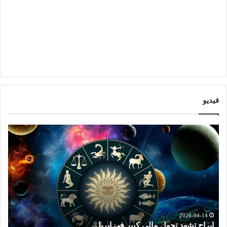
فيديو
ا
ت
ب
و
ر
ق
ا
ع
ج
ا
ت
ت
ش
ا
ه
ل
د
ا
2026-04-14
ابراج تشهد تحول مالي كبير في ابريل
ت
ت
ب