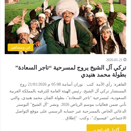
فن ومشاهير
2026-01-21
تركي آل الشيخ يروج لمسرحية “تاجر السعادة”
بطولة محمد هنيدي
القاهرة: رأي الأمة كتب : نوران أسامة 05:08 م 21/01/2026 روج
المستشار تركي آل الشيخ، رئيس الهيئة العامة للترفيه بالمملكة العربية
السعودية، لمسرحية “تاجر السعادة”، بطولة الفنان محمد هنيدي، والتي
تأتي ضمن فعاليات موسم الرياض 2026. ونشر “آل الشيخ” البوستر
الدعائي الخاص بالمسرحية عبر حسابه الرسمي على موقع التواصل
الاجتماعي “فيسبوك”، وكتب: “إطلاق…
أكمل القراءة »