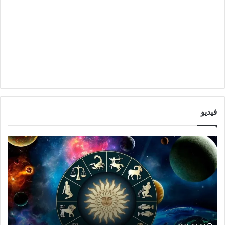
فيديو
ا
ت
ب
و
ر
ق
ا
ع
ج
ا
ت
ت
ش
ا
ه
ل