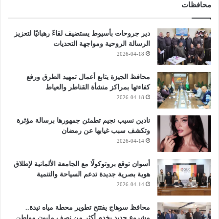
محافظات
دير جروحات بأسيوط يستضيف لقاءً رهبانيًا لتعزيز
الرسالة الروحية ومواجهة التحديات
2026-04-18
محافظ الجيزة يتابع أعمال تمهيد الطرق ورفع
كفاءتها بمراكز منشأة القناطر والعياط
2026-04-18
نادين نسيب نجيم تطمئن جمهورها برسالة مؤثرة
وتكشف سبب غيابها عن رمضان
2026-04-14
أسوان توقع بروتوكولًا مع الجامعة الألمانية لإطلاق
هوية بصرية جديدة تدعم السياحة والتنمية
2026-04-14
محافظ سوهاج يفتتح تطوير محطة مياه نيدة..
مشروع جديد يخدم أكثر من نصف مليون مواطن