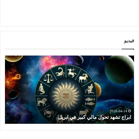
فيديو
ا
ت
ب
و
ر
ق
ا
ع
ج
ا
ت
ت
ش
ا
ه
ل
د
ا
2026-04-14
ابراج تشهد تحول مالي كبير في ابريل
ت
ت
ب
ح
ر
و
ا
ل
ج