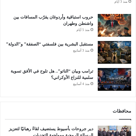
منذ 3 أيام
حروب استباقية وأردوغان يقرّب المسافات بين
واشنطن وطهران
منذ 5 أيام
مستقبل البشرية بين فلسفتي “الصفقة” و”الدولة”
منذ 3 أسابيع
ترامب وبيان “الناتو”.. هل تلوح في الأفق تسوية
سلمية للنزاع الأوكراني؟
منذ 4 أسابيع
محافظات
دير جروحات بأسيوط يستضيف لقاءً رهبانيًا لتعزيز
الرسالة الروحية ومواجهة التحديات