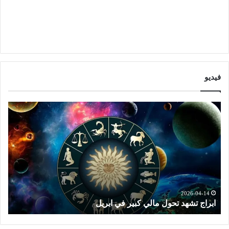
فيديو
ا
ت
ب
و
ر
ق
ا
ع
ج
ا
ت
ت
ش
ا
ه
ل
د
ا
2026-04-14
ابراج تشهد تحول مالي كبير في ابريل
ت
ت
ب
ح
ر
و
ا