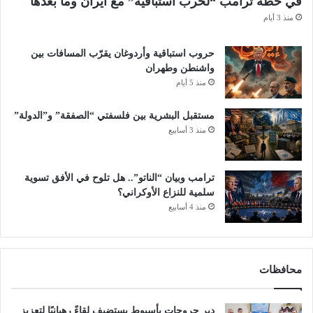
في خطة ترامب “لحرب استباقيّة” مع ايران وما بعدها
منذ 3 أيام
حروب استباقية وأردوغان يقرّب المسافات بين
واشنطن وطهران
منذ 5 أيام
مستقبل البشرية بين فلسفتي “الصفقة” و”الدولة”
منذ 3 أسابيع
ترامب وبيان “الناتو”.. هل تلوح في الأفق تسوية
سلمية للنزاع الأوكراني؟
منذ 4 أسابيع
محافظات
دير جروحات بأسيوط يستضيف لقاءً رهبانيًا لتعزيز