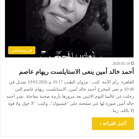
فن ومشاهير
2026-01-19
أحمد خالد أمين ينعى الاستايلست ريهام عاصم
القاهرة: رأي الأمة كتب : مروان الطيب 10:17 م 19/01/2026 تعديل في
10:40 م نعى المخرج أحمد خالد أمين، الاستايلست ريهام عاصم التي
رحلت عن عالمنا اليوم الاثنين بعد مرورها بأزمة صحية مفاجئة. نشر أحمد
خالد أمين صورة لها عبر صفحته على “فيسبوك”، وكتب: “لا حول ولا قوة
إلا بالله، ربنا…
أكمل القراءة »