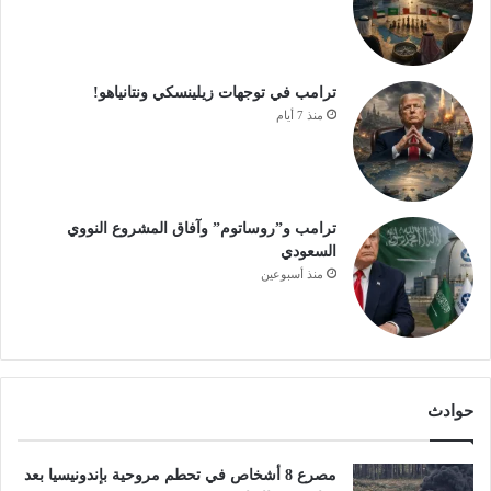
ترامب في توجهات زيلينسكي ونتانياهو!
منذ 7 أيام
ترامب و”روساتوم” وآفاق المشروع النووي
السعودي
منذ أسبوعين
حوادث
مصرع 8 أشخاص في تحطم مروحية بإندونيسيا بعد