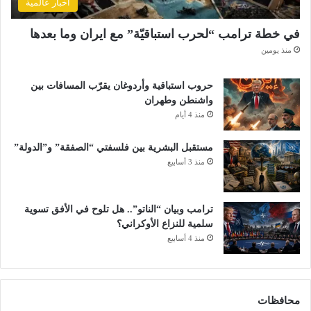
أخبار عالمية
في خطة ترامب “لحرب استباقيّة” مع ايران وما بعدها
منذ يومين
حروب استباقية وأردوغان يقرّب المسافات بين
واشنطن وطهران
منذ 4 أيام
مستقبل البشرية بين فلسفتي “الصفقة” و”الدولة”
منذ 3 أسابيع
ترامب وبيان “الناتو”.. هل تلوح في الأفق تسوية
سلمية للنزاع الأوكراني؟
منذ 4 أسابيع
محافظات