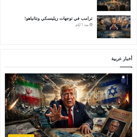
ترامب في توجهات زيلينسكي ونتانياهو!
منذ 7 أيام
أخبار عربية