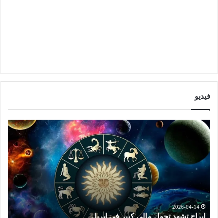
فيديو
ا
ت
ب
و
ر
ق
ا
ع
ج
ا
ت
ت
ش
ا
ه
ل
د
ا
2026-04-14
ابراج تشهد تحول مالي كبير في ابريل
ت
ت
ب