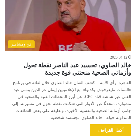
فن ومشاهير
2026-04-12
خالد الصاوي: تجسيد عبد الناصر نقطة تحول
وأزماتي الصحية منحتني قوة جديدة
القاهرة: رأي الأمة كشف الفنان خالد الصاوي خلال لقائه في برنامج
«الستات مايعرفوش يكدبوا» مع الإعلاميتين إيمان عز الدين ومنى عبد
الغني عبر شاشة قناة CBC، عن أبرز المحطات الفنية والصحية في
مشواره، متحدثًا عن الأدوار التي شكلت نقطة تحول في مسيرته، إلى
جانب أزماته الصحية والنفسية الأخيرة، وتعليقه على بعض الشائعات
المتداولة حوله . خالد الصاوى: تجسسد شخضية…
أكمل القراءة »