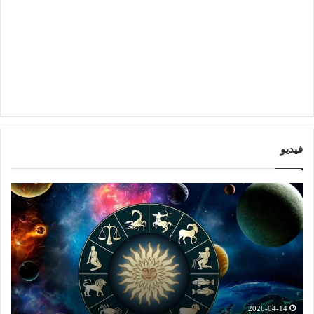
فيديو
ا
ت
ب
و
ر
ق
ا
ع
ج
ا
ت
ت
ش
ا
ه
ل
د
ا
2026-04-14