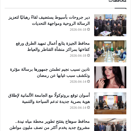
محافظات
دير جروحات بأسيوط يستضيف لقاءً رهبانيًا لتعزيز
الرسالة الروحية ومواجهة التحديات
2026-04-18
محافظ الجيزة يتابع أعمال تمهيد الطرق ورفع
كفاءتها بمراكز منشأة القناطر والعياط
2026-04-18
نادين نسيب نجيم تطمئن جمهورها برسالة مؤثرة
وتكشف سبب غيابها عن رمضان
2026-04-14
أسوان توقع بروتوكولًا مع الجامعة الألمانية لإطلاق
هوية بصرية جديدة تدعم السياحة والتنمية
2026-04-14
محافظ سوهاج يفتتح تطوير محطة مياه نيدة..
مشروع جديد يخدم أكثر من نصف مليون مواطن