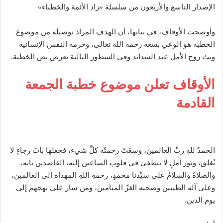
الإصدار التاسع والأربعون من سلسلة «زاد الأئمة والخطباء»
وأوضحت الأوقاف، في بيانها، أن الهدف المراد توصيله من موضوع
الخطبة هو الوعي بسعة رحمة الله تعالى، وحرمة النفس الإنسانية
وبث روح الأمل عند الشدائد وفي السطور التالية نعرض نص الخطبة.
الأوقاف تعلن موضوع خطبة الجمعة
القادمة
الحمدُ للهِ ربِّ العالمين، وسِعَتْ رحمتُه كلَّ شيء، فجعلها بابَ رجاءٍ لا
يُغلق، ونورَ أملٍ لا ينطفئ في قلوب الساعين إليه، القاصدين بابه،
والصلاةُ والسلامُ على سيِّدنا محمدٍ، رحمةِ اللهِ المهداة إلى العالمين،
وعلى آله الطيبين وصحبه الغرِّ الميامين، ومن سار على نهجهم إلى
يوم الدين.