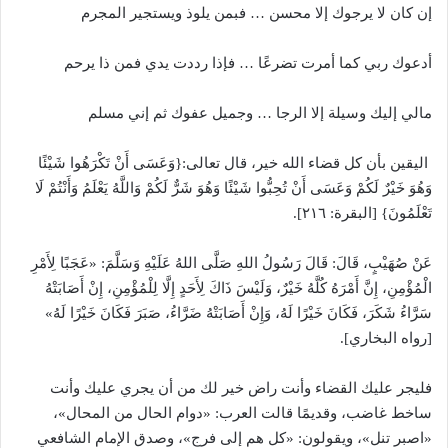
إن كان لا يرجوك إلا محسن … فبمن يلوذ ويستجير المجرم
أدعوك ربي كما أمرت تضرعًا … فإذا رددت يدي فمن ذا يرحم
مالي إليك وسيلة إلا الرجا … وجميل عفوك ثم إني مسلم
اليقين بأن كل قضاء الله خير، قال تعالى:{وَعَسَى أَنْ تَكْرَهُوا شَيْئًا
وَهُوَ خَيْرٌ لَكُمْ وَعَسَى أَنْ تُحِبُّوا شَيْئًا وَهُوَ شَرٌّ لَكُمْ وَاللَّهُ يَعْلَمُ وَأَنْتُمْ لَا
تَعْلَمُونَ} [البقرة: ٢١٦].
عَنْ صُهَيْبٍ، قَالَ: قَالَ رَسُولُ اللهِ صَلَّى اللهُ عَلَيْهِ وَسَلَّمَ: «عَجَبًا لِأَمْرِ
الْمُؤْمِنِ، إِنَّ أَمْرَهُ كُلَّهُ خَيْرٌ، وَلَيْسَ ذَاكَ لِأَحَدٍ إِلَّا لِلْمُؤْمِنِ، إِنْ أَصَابَتْهُ
سَرَّاءُ شَكَرَ، فَكَانَ خَيْرًا لَهُ، وَإِنْ أَصَابَتْهُ ضَرَّاءُ، صَبَرَ فَكَانَ خَيْرًا لَهُ»
[رواه البخاري].
فليجر عليك القضاء وأنت راض خير لك من أن يجري عليك وأنت
ساخط غاضب، وقديمًا قالت العرب: «دوام الحال من المحال»،
«اصبر تنل»، ويقولون: «كل هم إلى فرج»، وصدق الإمام الشافعي