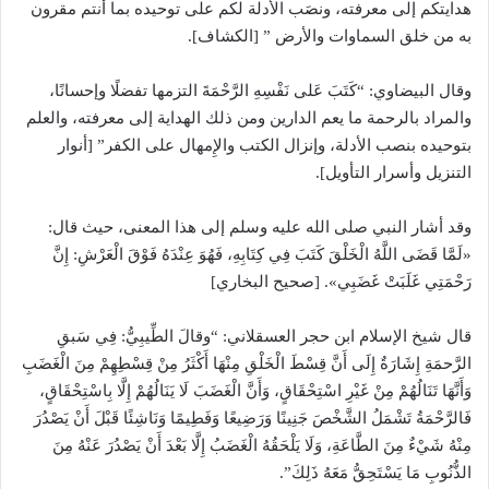
هدايتكم إلى معرفته، ونصَب الأدلة لكم على توحيده بما أنتم مقرون
به من خلق السماوات والأرض ” [الكشاف].
وقال البيضاوي: “كَتَبَ عَلى نَفْسِهِ الرَّحْمَةَ التزمها تفضلًا وإحسانًا،
والمراد بالرحمة ما يعم الدارين ومن ذلك الهداية إلى معرفته، والعلم
بتوحيده بنصب الأدلة، وإنزال الكتب والإِمهال على الكفر” [أنوار
التنزيل وأسرار التأويل].
وقد أشار النبي صلى الله عليه وسلم إلى هذا المعنى، حيث قال:
«لَمَّا قَضَى اللَّهُ الْخَلْقَ كَتَبَ فِي كِتَابِهِ، فَهُوَ عِنْدَهُ فَوْقَ الْعَرْشِ: إِنَّ
رَحْمَتِي غَلَبَتْ غَضَبِي». [صحيح البخاري]
قال شيخ الإسلام ابن حجر العسقلاني: “وقالَ الطِّيبِيُّ: فِي سَبقِ
الرَّحمَةِ إِشَارَةٌ إِلَى أَنَّ قِسْطَ الْخَلْقِ مِنْهَا أَكْثَرُ مِنْ قِسْطِهِمْ مِنَ الْغَضَبِ
وَأَنَّهَا تَنَالُهُمْ مِنْ غَيْرِ اسْتِحْقَاقٍ، وَأَنَّ الْغَضَبَ لَا يَنَالُهُمْ إِلَّا بِاسْتِحْقَاقٍ،
فَالرَّحْمَةُ تَشْمَلُ الشَّخْصَ جَنِينًا وَرَضِيعًا وَفَطِيمًا وَنَاشِئًا قَبْلَ أَنْ يَصْدُرَ
مِنْهُ شَيْءٌ مِنَ الطَّاعَةِ، وَلَا يَلْحَقُهُ الْغَضَبُ إِلَّا بَعْدَ أَنْ يَصْدُرَ عَنْهُ مِنَ
الذُّنُوبِ مَا يَسْتَحِقُّ مَعَهُ ذَلِكَ”.