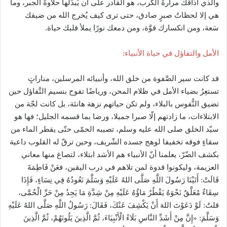
والذي أذاقك مرارةَ الكرب، هو القادر على أن يُبدِّلها حلاوةَ الجبر، وما
هي إلا لحظاتُ صبرٍ صادق، حتى ترى كيف يُخرج الله من ضيقك
سَعة، ومن انكسارك قوَّة، ومن دمعك نورًا يملأ قلبك حياة.
الأمل والتفاؤل في حياة الأنبياء:
قد كانت سير الصَّفوة من خلق الله، وأنبيائه المرسلين، مناراتٍ
تستعِرُ بضياء الأمل في ظلام المحن، ورياضًا تفوح بنسيم التَّفاؤل حين
تضيق النُّفوس بالبلاء، ولم تكن حياتهم نزهة هانئة، بل كانت لجّة من
الابتلاءات، ما زادتهم إلّا صبرا جميلا، ورضا بما قسمه الجليل؛ فها هو
سيّد الخلق صلى الله عليه وسلم، تصيبه الحمّى حتّى يقطر الماء من
سقاءٍ فوقه تخفيفا لوهج جسده الشّريف، وحين ترقّ له القلوب داعية
بكشف الضّرّ، يعلمنا أنّ الأنبياء هم الأشد ابتلاء، لتصاغ منها معاني
العزيمة، وليكونوا قدوة لمن تلاهم في درب اليقين، فعَنْ فَاطِمَةَ
قَالَتْ: أَتَيْنَا رَسُولَ اللَّهِ صَلَّى اللهُ عَلَيْهِ وَسَلَّمَ نَعُودُهُ فِي نِسَاءٍ، فَإِذَا
سِقَاءٌ مُعَلَّقٌ نَحْوَهُ يَقْطُرُ مَاؤُهُ عَلَيْهِ مِنْ شِدَّةِ مَا يَجِدُ مِنْ حَرِّ الْحُمَّى،
قلتُ: لَوْ دَعَوْتَ اللهَ أَنْ يَكْشِفَ عَنْكَ، فَقَالَ: رَسُولُ اللَّهِ صَلَّى اللهُ عَلَيْهِ
وَسَلَّمَ: «إِنَّ مِنْ أَشَدِّ النَّاسِ بَلَاءً الْأَنْبِيَاءَ، ثُمَّ الَّذِينَ يَلُونَهُمْ، ثُمَّ الَّذِينَ