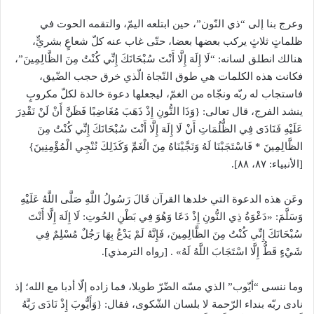
وعرج بنا إلى “ذي النّون”، حين ابتلعه اليمّ، والتقمه الحوت في
ظلماتٍ ثلاثٍ يركب بعضها بعضا، حتّى غاب عنه كلّ شعاعٍ بشريٍّ،
هنالك انطلق لسانه: “لَا إِلَهَ إِلَّا أَنْتَ سُبْحَانَكَ إِنِّي كُنْتُ مِنَ الظَّالِمِينَ”،
فكانت هذه الكلمات هي طوق النّجاة الّذي خرق حجب الضّيق،
فاستجاب له ربّه ونجّاه من الغمّ، ليجعلها دعوة خالدة لكلّ مكروبٍ
ينشد الفرج، قال تعالى: {وَذَا النُّونِ إِذْ ذَهَبَ مُغَاضِبًا فَظَنَّ أَنْ لَنْ نَقْدِرَ
عَلَيْهِ فَنَادَى فِي الظُّلُمَاتِ أَنْ لَا إِلَهَ إِلَّا أَنْتَ سُبْحَانَكَ إِنِّي كُنْتُ مِنَ
الظَّالِمِينَ * فَاسْتَجَبْنَا لَهُ وَنَجَّيْنَاهُ مِنَ الْغَمِّ وَكَذَلِكَ نُنْجِي الْمُؤْمِنِينَ}
[الأنبياء: ٨٧، ٨٨].
وعَن هذه الدعوة التي خلدها القرآن قَالَ رَسُولُ اللَّهِ صَلَّى اللَّهُ عَلَيْهِ
وَسَلَّمَ: «دَعْوَةُ ذِي النُّونِ إِذْ دَعَا وَهُوَ فِي بَطْنِ الحُوتِ: لَا إِلَهَ إِلَّا أَنْتَ
سُبْحَانَكَ إِنِّي كُنْتُ مِنَ الظَّالِمِينَ، فَإِنَّهُ لَمْ يَدْعُ بِهَا رَجُلٌ مُسْلِمٌ فِي
شَيْءٍ قَطُّ إِلَّا اسْتَجَابَ اللَّهُ لَهُ» . [رواه الترمذي].
وما ننسى “أيّوب” الذي مسّه الضّرّ طويلا، فما زاده إلّا أدبا مع الله؛ إذ
نادى ربّه بنداء الرّحمة لا بلسان الشّكوى، فقال: {وَأَيُّوبَ إِذْ نَادَى رَبَّهُ