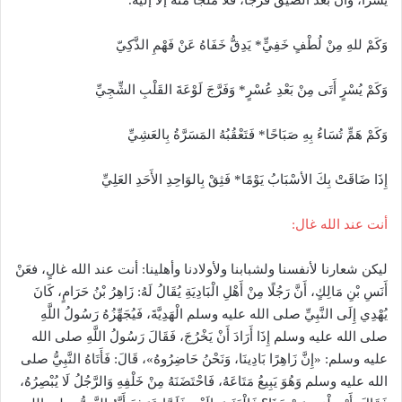
يسرًا، وأن بعد الضيق فرجًا، فلا ملجأ منه إلا إليه.
وَكَمْ للهِ مِنْ لُطْفٍ خَفِيٍّ* يَدِقُّ خَفَاهُ عَنْ فَهْمِ الذَّكِيّ
وَكَمْ يُسْرٍ أَتَى مِنْ بَعْدِ عُسْرٍ* وَفَرَّجَ لَوْعَةَ القَلْبِ الشِّجِيِّ
وَكَمْ هَمٍّ تُسَاءُ بِهِ صَبَاحًا* فَتَعْقُبُهُ المَسَرَّةُ بِالعَشِيِّ
إِذَا ضَاقَتْ بِكَ الأسْبَابُ يَوْمًا* فَثِقْ بِالوَاحِدِ الأَحَدِ العَلِيِّ
أنت عند الله غال:
ليكن شعارنا لأنفسنا ولشبابنا ولأولادنا وأهلينا: أنت عند الله غالٍ، فعَنْ
أَنَسِ بْنِ مَالِكٍ، أَنَّ رَجُلًا مِنْ أَهْلِ الْبَادِيَةِ يُقَالُ لَهُ: زَاهِرُ بْنُ حَرَامٍ، كَانَ
يُهْدِي إِلَى النَّبِيِّ صلى الله عليه وسلم الْهَدِيَّةَ، فَيُجَهِّزُهُ رَسُولُ اللَّهِ
صلى الله عليه وسلم إِذَا أَرَادَ أَنْ يَخْرُجَ، فَقَالَ رَسُولُ اللَّهِ صلى الله
عليه وسلم: «إِنَّ زَاهِرًا بَادِينَا، وَنَحْنُ حَاضِرُوهُ»، قَالَ: فَأَتَاهُ النَّبِيُّ صلى
الله عليه وسلم وَهُوَ يَبِيعُ مَتَاعَهُ، فَاحْتَضَنَهُ مِنْ خَلْفِهِ وَالرَّجُلُ لَا يُبْصِرُهُ،