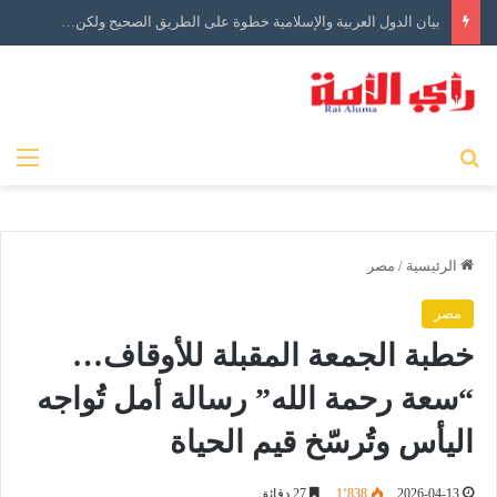
بيان الدول العربية والإسلامية خطوة على الطريق الصحيح ولكن…
بحث عن
الق
الرئيسية
/
مصر
مصر
خطبة الجمعة المقبلة للأوقاف…
“سعة رحمة الله” رسالة أمل تُواجه
اليأس وتُرسّخ قيم الحياة
2026-04-13
1٬838
27 دقائق