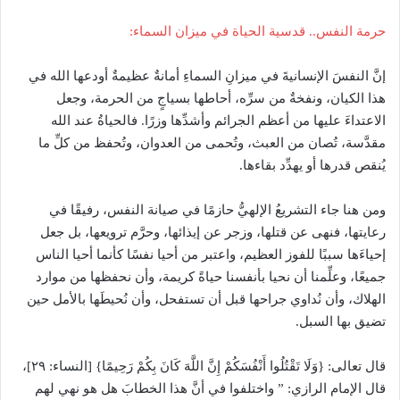
حرمة النفس.. قدسية الحياة في ميزان السماء:
إنَّ النفسَ الإنسانيةَ في ميزانِ السماءِ أمانةٌ عظيمةٌ أودعها الله في
هذا الكيان، ونفخةٌ من سرِّه، أحاطها بسياجٍ من الحرمة، وجعل
الاعتداءَ عليها من أعظم الجرائم وأشدِّها وزرًا. فالحياةُ عند الله
مقدَّسة، تُصان من العبث، وتُحمى من العدوان، وتُحفظ من كلِّ ما
يُنقص قدرها أو يهدِّد بقاءها.
ومن هنا جاء التشريعُ الإلهيُّ حازمًا في صيانة النفس، رفيقًا في
رعايتها، فنهى عن قتلها، وزجر عن إيذائها، وحرَّم ترويعها، بل جعل
إحياءَها سببًا للفوز العظيم، واعتبر من أحيا نفسًا كأنما أحيا الناس
جميعًا، وعلِّمنا أن نحيا بأنفسنا حياةً كريمة، وأن نحفظها من موارد
الهلاك، وأن نُداوي جراحها قبل أن تستفحل، وأن نُحيطَها بالأمل حين
تضيق بها السبل.
قال تعالى: {وَلَا تَقْتُلُوا أَنْفُسَكُمْ إِنَّ اللَّهَ كَانَ بِكُمْ رَحِيمًا} [النساء: ٢٩]،
قال الإمام الرازي: ” واختلفوا في أنَّ هذا الخطابَ هل هو نهي لهم