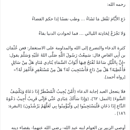
رحمه الله:
دَعِ الأَيَّامَ تَفْعَل مَا تَشَاءُ … وطب نفسًا إذا حكمَ القضاءُ
وَلا تَجْزَعْ لِحَادِثة الليالي … فما لحوادثِ الدنيا بقاءُ
كثرة الدعاء والتضرع إلى الله والمداومة على الاستغفار: فعن عُثْمَان
بن أَبِي العَاصِ قال: سَمِعْتُ رَسُولَ اللَّهِ صَلَّى اللهُ عَلَيْهِ وَسَلَّمَ يقول:
«إِنَّ بِاللَّيْلِ سَاعَةً تُفْتَحُ فِيهَا أَبْوَابُ السَّمَاءِ يُنَادِي مُنَادٍ هَلْ مِنْ سَائِلٍ
فَأُعْطِيَهُ؟ هَلْ مِنْ دَاعٍ فَأَسْتَجِيبَ لَهُ؟ هَلْ مِنْ مُسْتَغْفِرٍ فَأَغْفِرَ لَهُ؟»
[رواه أحمد].
فلا يتعجل العبد إجابة الدعاء {أَمَّنْ يُجِيبُ الْمُضْطَرَّ إِذَا دَعَاهُ وَيَكْشِفُ
السُّوءَ} [النمل: ٦٢]، {وَإِذَا سَأَلَكَ عِبَادِي عَنِّي فَإِنِّي قَرِيبٌ أُجِيبُ دَعْوَةَ
الدَّاعِ إِذَا دَعَانِ فَلْيَسْتَجِيبُوا لِي وَلْيُؤْمِنُوا بِي لَعَلَّهُمْ يَرْشُدُونَ} [البقرة:
١٨٦] .
أوصى الزبير بن العوام ابنه عبد الله- رضي الله عنهما- بقضاء دينه