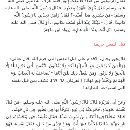
فَقَالَ: أَرْسِلْنِي مَنْ هَذَا؟ فَالْتَفَتَ إِلَيْهِ، فَلَمَّا عَرَفَ أَنَّهُ النَّبِيُّ صلى الله
عليه وسلم جَعَلَ يُلْزِقُ ظَهْرَهُ بِصَدْرِهِ، فَقَالَ رَسُولُ اللَّهِ صلى الله عليه
وسلم: «مَنْ يَشْتَرِي هَذَا الْعَبْدَ»؟ فَقَالَ زَاهِرٌ: تَجِدُنِي يَا رَسُولَ اللَّهِ
كَاسِدًا، قَالَ: «لَكِنَّكَ عِنْدَ اللَّهِ لَسْتَ بِكَاسِدٍ»​، أَوْ قَالَ صلى الله عليه
وسلم: «بَلْ أَنْتَ عِنْدَ اللَّهِ غَالٍ». [رواه ابن ماجه].
قتل النفس جريمة:
فلا يجوز بحال، الإقدام على قتل النفس التي حرم الله، قال تعالى:
{وَالَّذِينَ لَا يَدْعُونَ مَعَ اللَّهِ إِلَهًا آخَرَ وَلَا يَقْتُلُونَ النَّفْسَ الَّتِي حَرَّمَ اللَّهُ إِلَّا
بِالْحَقِّ وَلَا يَزْنُونَ وَمَنْ يَفْعَلْ ذَلِكَ يَلْقَ أَثَامًا * يُضَاعَفْ لَهُ الْعَذَابُ يَوْمَ
الْقِيَامَةِ وَيَخْلُدْ فِيهِ مُهَانًا} [الفرقان: ٦٨، ٦٩]، فكيف بمن قتل نفسه
التي استودعه الله إياها!
وعَنْ أَبِى هُرَيْرَةَ قَالَ: قَالَ رَسُولُ اللَّهِ صلى الله عليه وسلم: «مَنَ قَتَلَ
نَفْسَهُ بِحَدِيدَةٍ، فَحَدِيدَتُهُ فِي يَدِهِ، يَتَوَجَّأُ بِهَا فِي بَطْنِهِ، فِي نَارِ جَهَنَّمَ،
خَالِدًا مُخَلَّدًا فِيهَا أَبَدًا. وَمَنْ شَرِبَ سَمًّا، فَقَتَلَ نَفْسَهُ، فَهُوَ يَتَحَسَّاهُ، فِي
نَارِ جَهَنَّمَ، خَالِدًا مُخَلَّدًا فِيهَا أَبَدًا، وَمَنْ تَرَدَّى مِنْ جَبَلٍ، فَقَتَلَ نَفْسَهُ، فَهُوَ