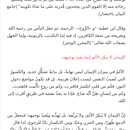
رجاءه منه إلا القوم الذين يجحدون قُدرته على ما شاءَ تكوينه” [جامع
البيان باختصار].
وقال ابن عطية: “و «الرَّوح» : الرحمة، ثم جعل اليأس من رحمة الله
وتفريجه من صفة الكافرين، إذ فيه إما التكذيب بالربوبية، وإما الجهل
بصفات الله تعالى” [المحرر الوجيز].
الإيمان لا ينكر الألم إنما يعيد توجيهه:
الألمُ في ميزان الإيمان ليس نهايةً، بل بدايةُ تشكُّلٍ جديد، والكسورُ
التي تُصيبُ النفس ليست إعلانَ هزيمة، بل قد تكونُ مواضعَ دخولِ
النور، فكم من قلبٍ انكسرَ فاقترب، وكم من روحٍ تألَّمت فاهتدت،
وكم من إنسانٍ ظنَّ أنَّه ضاع، فإذا به يجدُ نفسَه في طريقٍ أقربَ إلى
الله.
إنَّ الإيمانَ لا يُنكِرُ الألمَ، ولا يُزيِّفه، بل يُهذِّبه ويُعيدُ توجيهه؛ فيجعلُ من
الدمعِ طُهرًا، ومن الحزنِ وعيًا، ومن الانكسارِ بابًا للرجوع، لذا قال
تعالى: {وَبَشِّرِ الصَّابِرِينَ * الَّذِينَ إِذَا أَصَابَتْهُمْ مُصِيبَةٌ قَالُوا إِنَّا لِلَّهِ وَإِنَّا