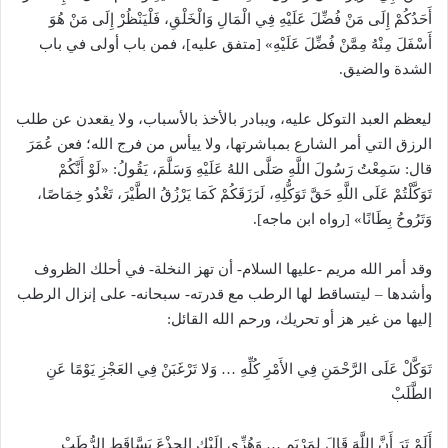
أَحَدُكُمْ إِلَى مَنْ فُضِّلَ عَلَيْهِ فِي الْمَالِ وَالْخَلْقِ، فَلْيَنْظُرْ إِلَى مَنْ هُوَ
أَسْفَلَ مِنْهُ مِمَّنْ فُضِّلَ عَلَيْهِ» [متفق عليه]، فمن باب أولى في باب
الشدة والضيق.
ليعظم العبد التوكل عليه، ويبادر بالأخذ بالأسباب، ولا يقعدن عن طلب
الرزق التي أمر الشارع بمباشرتها، ولا ييأس من فرج الله؛ فعن عُمَرَ
قال: سَمِعْتُ رَسُولَ اللَّهِ صَلَّى اللهُ عَلَيْهِ وَسَلَّمَ، يَقُولُ: «لَوْ أَنَّكُمْ
تَوَكَّلْتُمْ عَلَى اللَّهِ حَقَّ تَوَكُّلِهِ، لَرَزَقَكُمْ كَمَا يَرْزُقُ الطَّيْرَ، تَغْدُو خِمَاصًا،
وَتَرُوحُ بِطَانًا» [رواه ابن ماجه].
وقد أمر الله مريم -عليها السلام- أن تهز النخلة- في أحلك الظروف
وأشدها – ليتساقط لها الرطب مع قدرته- سبحانه- على إنزال الرطب
إليها من غير هز أو تحريك، ورحم الله القائل:
تَوَكَّلْ عَلَى الرَّحْمَنِ فِي الأَمْرِ كُلِّهِ … وَلا تَرْغَبَنْ فِي العَجْزِ يَوْمًا عَنِ
الطَّلَبْ
أَلَمْ تَرَ أَنَّ اللَّهَ قَالَ لِمَرْيَمٍ … وَهُزِّي إِلَيْكِ الجِذْعَ يَسَّاقَطِ الرُّطَبْ