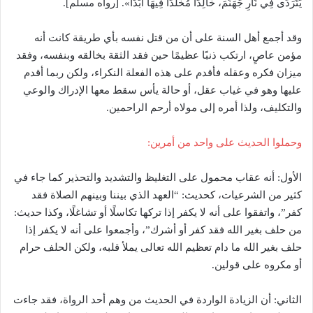
يَتَرَدَّى فِي نَارِ جَهَنَّمَ، خَالِدًا مُخَلَّدًا فِيهَا أَبَدًا». [رواه مسلم].
وقد أجمع أهل السنة على أن من قتل نفسه بأي طريقة كانت أنه
مؤمن عاصٍ، ارتكب ذنبًا عظيمًا حين فقد الثقة بخالقه وبنفسه، وفقد
ميزان فكره وعقله فأقدم على هذه الفعلة النكراء، ولكن ربما أقدم
عليها وهو في غياب عقل، أو حالة يأس سقط معها الإدراك والوعي
والتكليف، ولذا أمره إلى مولاه أرحم الراحمين.
وحملوا الحديث على واحد من أمرين:
الأول: أنه عقاب محمول على التغليظ والتشديد والتحذير كما جاء في
كثير من الشرعيات، كحديث: “العهد الذي بيننا وبينهم الصلاة فقد
كفر”، واتفقوا على أنه لا يكفر إذا تركها تكاسلًا أو تشاغلًا، وكذا حديث:
من حلف بغير الله فقد كفر أو أشرك”، وأجمعوا على أنه لا يكفر إذا
حلف بغير الله ما دام تعظيم الله تعالى يملأ قلبه، ولكن الحلف حرام
أو مكروه على قولين.
الثاني: أن الزيادة الواردة في الحديث من وهم أحد الرواة، فقد جاءت