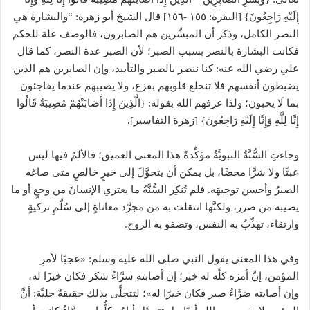
إِلَيْهِ رَاجِعُونَ} [البقرة: ١٥٥ -١٥٦] قال الشيخ أبو زهرة: “والبشارة هي
النصر الكامل، وذكر أن المبشَّرين هم الصابرون، فالوصف علة للحكم
فكانت البشارة بالنصر بسبب الصبر؛ لأن الصبر عدة النصر، كما قال
علي رضي الله عنه: كنا ننصر بالصبر والتأييد، وإن الصابرين هم الذين
يضبطون أنفسهم فلا تنخلع قلوبهم بفزع، ولا يصيبهم عندما يفاجئون
بما لَا يحبون؛ ولذا عرفهم الله بقوله: {الَّذِينَ إِذَا أَصَابَتْهُمْ مُصِيبَةٌ قَالُوا
إِنَّا لِلَّهِ وَإِنَّا إِلَيْهِ رَاجِعُونَ} [زهرة التفاسير].
وجاءتِ السُّنَّةُ النبويَّةُ مؤكِّدةً هذا المعنى العميق؛ فالألمُ فيها ليس
عبثًا ولا شرًّا محضًا، بل يمكن أن يتحوَّلَ إلى خيرٍ خالصٍ متى صاغه
الصبرُ وأحسن توجيهَه. فلم تُنكِر السُّنَّةُ ما يعتري الإنسانَ من وجعٍ أو ما
يصيبه من ضرر، ولكنَّها انتقلت به من مجرَّد معاناةٍ إلى سُلَّمِ تزكيةٍ
وارتقاء، تهذِّبُ به النفس، وتصفو به الروح.
وفي هذا المعنى يقول النبي صلى الله عليه وسلم: «عجبًا لأمرِ
المؤمن، إنَّ أمرَه كلَّه له خير؛ إن أصابته سرَّاءُ شكر فكان خيرًا له،
وإن أصابته ضرَّاءُ صبر فكان خيرًا له»؛ لتتجلَّى بذلك حقيقةٌ جليَّة: أنَّ