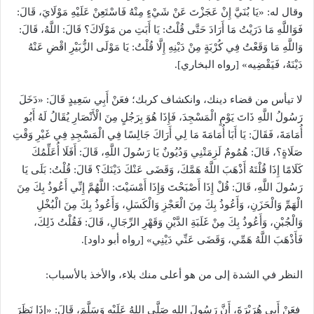
وقال له: «يَا بُنَيَّ إِنْ عَجَزْتَ عَنْ شَيْءٍ مِنْهُ فَاسْتَعِنْ عَلَيْهِ مَوْلَايَ، قَالَ:
فَوَاللَّهِ مَا دَرَيْتُ مَا أَرَادَ حَتَّى قُلْتُ: يَا أَبَتِ من مَوْلَاكَ؟ قَالَ: اللَّهُ، قَالَ:
وَاللَّهِ مَا وَقَعْتُ فِي كُرْبَةٍ مِنْ دَيْنِهِ إِلَّا قُلْتُ: يَا مَوْلَى الزُّبَيْرِ اقْضِ عَنْهُ
دَيْنَهُ، فَيَقْضِيه» [رواه البخاري].
لا تيأس من قضاء دينك، وانكشاف كربك؛ فعَنْ أَبِي سَعِيدٍ قَالَ: «دَخَلَ
رَسُولُ اللَّهِ ذَاتَ يَوْمٍ الْمَسْجِدَ، فَإِذَا هُوَ بِرَجُلٍ مِنَ الْأَنْصَارِ يُقَالُ لَهُ أَبُو
أُمَامَةَ، فَقَالَ: يَا أَبَا أُمَامَةَ مَا لِي أَرَاكَ جَالِسًا فِي الْمَسْجِدِ فِي غَيْرِ وَقْتِ
صَلَاةٍ؟، قَالَ: هُمُومٌ لَزِمَتْنِي وَدُيُونٌ يَا رَسُولَ اللَّهِ، قَالَ: أَفَلَا أُعَلِّمُكَ
كَلَامًا إِذَا قُلْتَهُ أَذْهَبَ اللَّهُ هَمَّكَ، وَقَضَى عَنْكَ دَيْنَكَ؟ قَالَ: قُلْتُ: بَلَى يَا
رَسُولَ اللَّهِ، قَالَ: قُلْ إِذَا أَصْبَحْتَ وَإِذَا أَمْسَيْتَ: اللَّهُمَّ إِنِّي أَعُوذُ بِكَ مِنَ
الْهَمِّ وَالْحَزَنِ، وَأَعُوذُ بِكَ مِنَ الْعَجْزِ وَالْكَسَلِ، وَأَعُوذُ بِكَ مِنَ الْبُخْلِ
وَالْجُبْنِ، وَأَعُوذُ بِكَ مِنْ غَلَبَةِ الدَّيْنِ وَقَهْرِ الرِّجَالِ، قَالَ: فَقُلْتُ ذَلِكَ،
فَأَذْهَبَ اللَّهُ هَمِّي، وَقَضَى عَنِّي دَيْنِي» [رواه أبو داود].
النظر في الشدة إلى من هو أعلى منك بلاء، والأخذ بالأسباب:
فعَنْ أَبِي هُرَيْرَةَ، أَنَّ رَسُولَ اللهِ صَلَّى اللهُ عَلَيْهِ وَسَلَّمَ، قَالَ: «إِذَا نَظَرَ