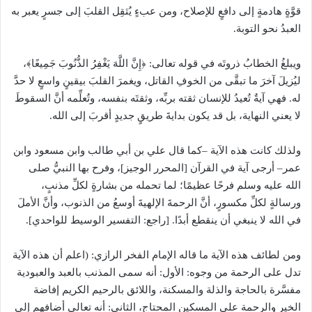
قوَّةٍ هادمةٍ إلى دافعٍ للإصلاح، ومن عبءٍ يُثقِل القلبَ إلى جسرٍ يعبر به
العبدُ نحو التوبة.
ويبلغُ الخطابُ ذروتَه في قوله تعالى: ﴿إِنَّ اللَّهَ يَغْفِرُ الذُّنُوبَ جَمِيعًا﴾،
ليُزيلَ آخرَ ما تبقَّى من الخوفِ القاتل، ويغمرَ القلبَ بيقينٍ واسعٍ لا حدَّ
له. فهي آيةٌ تُعيدُ للإنسان ثقته بربِّه، وثقتَه بنفسه، وتُعلِّمه أنَّ السقوطَ
لا يعني النهاية، بل قد يكون بدايةَ طريقٍ جديدٍ أقربَ إلى الله.
ولذلك كانت هذه الآية –كما قال علي بن أبي طالب وابن مسعود وابن
عمر– أرجى آية في القرآن [المحرر الوجيز]، وفرح بها النبيُّ صلى
الله عليه وسلم فرحًا عظيمًا؛ لما تحمله من بشارةٍ لكلِّ مذنبٍ،
ورسالةٍ لكلِّ مكسورٍ، أنَّ الرحمةَ الإلهيةَ أوسعُ من الذنوب، وأنَّ الأملَ
في الله لا ينبغي أن ينقطع أبدًا. [راجع: التفسير الوسيط للواحدي].
ومن لطائف هذه الآية ما قاله الإمام الفخر الرازي: (اعلم أن هذه الآية
تدل على الرحمة من وجوه: الأول: أنه سمى المذنب بالعبد والعبودية
مفسَّرة بالحاجة والذلة والمسكنة، واللائق بالرحيم الكريم إفاضة
الخير والرحمة على المسكين المحتاج، الثاني: أنه تعالى أضافهم إلى