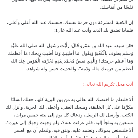
نَفَسًا من أنفاسك.
إن الكعبة المشرفة دون حرمة نفسك، فنفسك عند الله أعلى وأغلى،
فلماذا تضيق بك الدنيا وأنت عند الله غال!!
فعَن سيدنا عبد الله بن عَمْرو قَالَ: رَأَيْت رَسُول الله صلى الله عَلَيْهِ
وَسلم يطوف بِالْكَعْبَةِ وَيَقُول: مَا أطيَبَكِ وَمَا أطيبَ رِيحك! مَا أعظمك
وَمَا أعظم حرمتك! وَالَّذِي نفسُ مُحَمَّد بِيَدِهِ لحُرْمَة الْمُؤمن عِنْد الله
أعظم من حرمتك مَاله وَدَمه”، والحديث حسن وله شواهد.
أنت محل تكريم الله تعالى:
ألا فلتعلم ما اختصك الله تعالى به من بين البرية كلها، جعلك إنسانًا
مكرَّمًا على كل الخليقة، ومنحك العقل، وأعطى لك الحرية، وأنزل لك
الكتب، وأرسل لك الرسل، ودعاك كل يوم إلى بيته خمس مرات،
تستعين به وتلجأ إليه، فلم عزفت عنه؟، ولم وجهت وجهك إلى غيره؟،
ألا فلتستعن بمولاك، وتعتمد عليه، وتثق فيه، ولتعلم أن مع العسر