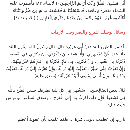
أَنِّي مَسَّنِيَ الضُّرُّ وَأَنْتَ أَرْحَمُ الرَّاحِمِينَ} [الأنبياء: ٨٣] فأمطرت عليه
السّماء مغفرة وعافية،{فَاسْتَجَبْنَا لَهُ فَكَشَفْنَا مَا بِهِ مِنْ ضُرٍّ وَآتَيْنَاهُ
أَهْلَهُ وَمِثْلَهُمْ مَعَهُمْ رَحْمَةً مِنْ عِنْدِنَا وَذِكْرَى لِلْعَابِدِينَ} [الأنبياء: ٨٤].
وسائل توصلك للفرج والنصر وقت الأزمات:
أحسن الظن بالله: فعَنْ أَبِي هُرَيْرَةَ قَالَ: قَالَ رَسُولُ اللهِ: يَقُولُ اللهُ:
«أَنَا عِنْدَ ظَنِّ عَبْدِي بِي، وَأَنَا مَعَهُ حِينَ يَذْكُرُنِي، إِنْ ذَكَرَنِي فِي نَفْسِهِ،
ذَكَرْتُهُ فِي نَفْسِي، وَإِنْ ذَكَرَنِي فِي مَلَإٍ، ذَكَرْتُهُ فِي مَلَإٍ هُمْ خَيْرٌ مِنْهُمْ،
وَإِنْ تَقَرَّبَ مِنِّي شِبْرًا، تَقَرَّبْتُ إِلَيْهِ ذِرَاعًا، وَإِنْ تَقَرَّبَ إِلَيَّ ذِرَاعًا، تَقَرَّبْتُ
مِنْهُ بَاعًا، وَإِنْ أَتَانِي يَمْشِي أَتَيْتُهُ هَرْوَلَةً» [متفق عليه].
قَالَ بعض الصَّالِحين: «اسْتعْمِل فِي كل بلية تطرقك حسن الظَّن بِاللَّه
فِي كشفها، فَإِن ذَلِك أقربُ بك إِلى الْفرج»، وصدق الشاعر أبو نواس
حيث قال:
يا رب إن عظمت ذنوبي كثرة … فلقد علمت بأن عفوك أعظم