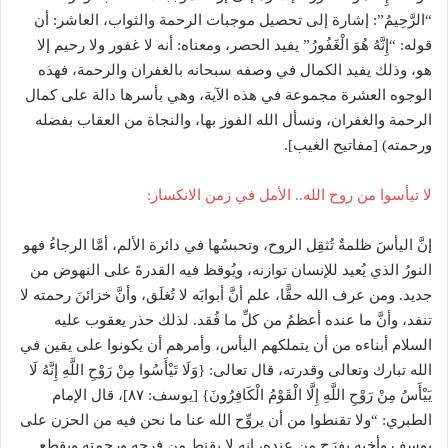
“الرَّحِيمُ”: إشارة إلى تحصيل موجبات الرحمة والثواب، العاشر: أن
قوله: “إِنَّهُ هُوَ الْغَفُورُ” يفيد الحصر، ومعناه: أنه لا غفور ولا رحيم إلا
هو، وذلك يفيد الكمال في وصفه سبحانه بالغفران والرحمة، فهذه
الوجوه العشرة مجموعة في هذه الآية، وهي بأسرها دالة على كمال
الرحمة والغفران، ونسأل الله الفوز بها، والنجاة من العقاب بفضله
ورحمته) [مفاتيح الغيب].
لا تيأسوا من روح الله.. الأمل في زمن الانكسار:
إنَّ اليأسَ ظلمةٌ تُثقِل الروح، وتحبسُها في دائرة الألم، أمَّا الرجاءُ فهو
النورُ الذي يُعيد للإنسان توازنه، ويُوقظ فيه القدرةَ على النهوض من
جديد. ومن عرف الله حقًّا، علم أنَّ أبوابَه لا تُغلَق، وأنَّ خزائنَ رحمته لا
تنفد، وأنَّ ما عنده أعظمُ من كلِّ ما فُقد. لذلك حذر يعقوب عليه
السلام أبناءه من أن يتملكهم اليأس، وأمرهم أن يكونوا على يقين في
الله تبارك وتعالى وقدرته، قال تعالى: {وَلَا تَيْأَسُوا مِنْ رَوْحِ اللَّهِ إِنَّهُ لَا
يَيْأَسُ مِنْ رَوْحِ اللَّهِ إِلَّا الْقَوْمُ الْكَافِرُونَ} [يوسف: ٨٧]، قال الإمام
الطبري: “ولا تقنطوا من أن يروِّح الله عنا ما نحن فيه من الحزن على
يوسف وأخيه بفرَجٍ من عنده، إنه لا يقنط من فرجه ورحمته ويقطع