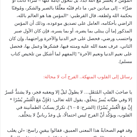
المؤمن لا يخسر مع الله أبدًا، بل تتحوَّل أيامُه كلُّها – سرَّاءُ كانت أو
ضرَّاء – إلى ميادين خير، ما دام قلبُه معلَّقًا بالصبر والشكر، ومُوقنًا
بحكمة الله ولطفه، قال القرطبي: “المؤمن هنا هو العالم بالله،
الراضي بأحكامه، العامل على تصديق موعوده، وذلك أن المؤمن
المذكور إما أن يبتلى بما يضره، أو بما يسره، فإن كان الأول صبر
واحتسب ورضي، فحصل على خير الدنيا والآخرة وراحتهما، وإن كان
الثاني، عرف نعمة الله عليه ومنته فيها، فشكرها وعمل بها، فحصل
على نعيم الدنيا ونعيم الآخرة” [المفهم لما أشكل من تلخيص كتاب
مسلم].
رسائل إلى القلوب المنهكة.. الفرج آت لا محالة:
يا صاحبَ القلبِ المُثقَل… لا يطولُ ليلٌ إلا ويعقبه فجر، ولا يشتدُّ عُسرٌ
إلا وفي طيَّاته يُسرٌ يتخلَّق، يقول الله تعالى: {فَإِنَّ مَعَ الْعُسْرِ يُسْرًا *
إِنَّ مَعَ الْعُسْرِ يُسْرًا} [الشرح: ٥ – ٦]، تكرارٌ يسكبُ الطمأنينة في
القلوب، ويؤكِّد أنَّ الفرج ليس احتمالًا، بل وعدٌ ربانيٌّ لا يتخلَّف.
وقد فهم الصحابةُ هذا المعنى العميق، فقالوا بيقينٍ راسخ: «لن يغلب