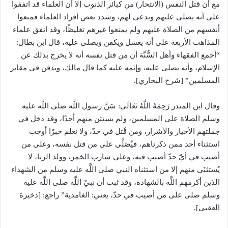
مع أن قتل النفس (الانتحار) من كبائر الذنوب إلا أن العلماء قد اتفقوا
على أنه يصلى عليهم ويدعى لهم، وشدد بعض أفراد العلماء فمنعوا
أنفسهم من الصلاة عليهم ولم يمنعوا غيرهم تغليظًا، وقد اتفق علماء
المذاهب الأربعة على أنه يغسل ويكفن ويصلى عليه، قال ابن بطال:
“أجمع الفقهاء وأهل السُّنَّة أن من قتل نفسه أنه لا يخرج بذلك عن
الإسلام، وأنه يصلى عليه، وإثمه عليه كما قال مالك، ويدفن في مقابر
المسلمين” [شرح البخاري].
وقال ابن المنذر رَحِمَهُ اللَّهُ تَعَالَى: سَنَّ رسول اللَّه صلى اللَّه عليه
وسلم الصلاة على المسلمين، ولم يستثن منهم أحدًا، وقد دخل في
جملتهم الأخيار والأشرار، ومن قُتل في حدّ، ولا نعلم خبرًا أوجب
استثناء أحد ممن ذكرناهم، فيُصَلَّى على من قتل نفسه، وعلى من
أصيب في أيّ حدّ أصيب فيه، وعلى شارب الخمر، وولد الزنا، لا
يُستثنَى منهم إلا من استثناه النبي صلى اللَّه عليه وسلم من الشهداء
الذين أكرمهم اللَّه بالشهادة، وقد ثبت أن نبيّ اللَّه صلى اللَّه عليه
وسلم صلى على من أصيب في حدّ، يعني: الغامدية” راجع: [ذخيرة
العقبى].