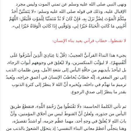
ونهى النبي صلى الله عليه وسلم عن تمني الموت وليس مجرد
الإقبال عليه، وذلك في قوله صلى الله عليه وسلم: «لا يَتَمَنَّيَنَّ أَحَدٌ
مِنْكُمُ ‌الْمَوْتَ ‌لِضُرٍّ نَزَلَ بِهِ، فَإِنْ كَانَ لَا بُدَّ مُتَمَنِّيًا لِلْمَوْتِ فَلْيَقُلِ: اللَّهُمَّ
أَحْيِنِي مَا كَانَتِ الْحَيَاةُ خَيْرًا لِي، وَتَوَفَّنِي إِذَا كَانَتِ الْوَفَاةُ خَيْرًا لِي».
لا تقنطوا.. خطاب قرآني يعيد بناء الإنسان:
يجيء هذا النداءُ القرآنيُّ العجيبُ: {قُلْ يَا عِبَادِيَ الَّذِينَ أَسْرَفُوا عَلَى
أَنْفُسِهِمْ}، لا ليؤنِّبَ المنكسرين، ولا ليُغلِقَ في وجوههم أبوابَ الرجاء،
بل ليأخذَ بأيديهم من حافَّةِ اليأس إلى سَعةِ الأمل، ومن ظلماتِ الذنب
إلى نورِ المغفرة، إنَّه خطابٌ يُخاطبُ الإنسانَ في أعمقِ جراحِه، ويُعيدُ
ترميمَ ما تهدَّم في داخله، ويُخبره أنَّ اللهَ لا ينظرُ إلى كثرةِ الذنوب
بقدر ما ينظرُ إلى صدقِ الرجوع.
ثم تأتي الكلمةُ الحاسمة: ﴿لَا تَقْنَطُوا مِنْ رَحْمَةِ اللَّهِ﴾، فتقطعُ طريقَ
اليأس من جذوره، وتُعلنُ أنَّ القنوطَ ليس من أخلاق المؤمنين، وأنَّ
بابَ اللهِ لا يُغلَقُ في وجهِ أحد، مهما عظُم جرمه، أو اشتدَّ تقصيرُه،
وهنا يتجلَّى أعظمُ معاني البناء النفسي؛ إذ يتحوَّل الشعورُ بالذنب من