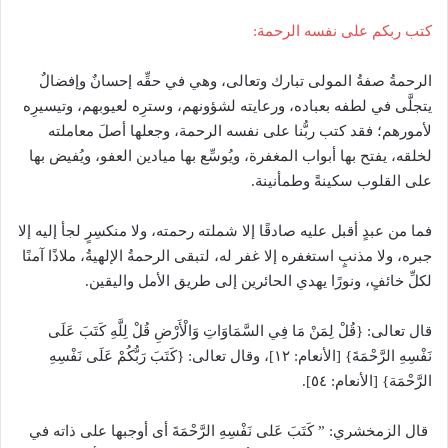
كتب ربكم على نفسه الرحمة:
الرحمةُ صفةُ المولى تبارك وتعالى، وهي في حقِّه إحسانٌ وإفضالٌ
يتجلَّى في لطفه بعباده، ورعايته لشؤونهم، وسترِه لعيوبهم، وتيسيرِه
لأمورهم؛ فقد كتب ربُّنا على نفسه الرحمة، وجعلها أصلَ معاملته
لخلقه، يفتح بها أبواب المغفرة، ويُوسِّع بها ميادين العفو، ويُفيض بها
على القلوب سكينةً وطمأنينة.
فما من عبدٍ أقبل عليه صادقًا إلا شملته رحمته، ولا منكسِرٍ لجأ إليه إلا
جبره، ولا مذنبٍ استغفره إلا غفر له، لتبقى الرحمةُ الإلهيةُ، ملاذًا آمنًا
لكلِّ خائفٍ، ونورًا يهدي الحائرين إلى طريق الأمل واليقين.
قال تعالى: {قُلْ لِمَنْ مَا فِي السَّمَاوَاتِ وَالْأَرْضِ قُلْ لِلَّهِ كَتَبَ عَلَى
نَفْسِهِ الرَّحْمَةَ} [الأنعام: ١٢]، وقال تعالى: {كَتَبَ رَبُّكُمْ عَلَى نَفْسِهِ
الرَّحْمَة} [الأنعام: ٥٤].
قال الزمخشري: ” كَتَبَ عَلى نَفْسِهِ الرَّحْمَةَ أى أوجبها على ذاته في