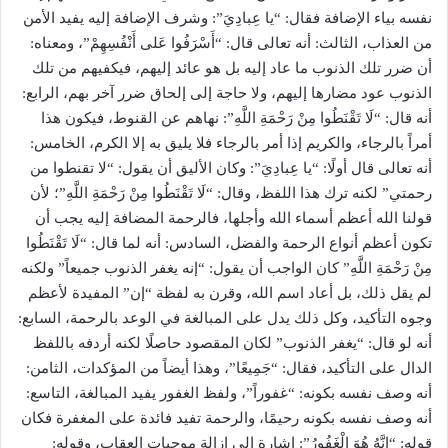
نفسه بياء الإضافة فقال: “يا عِبادِيَ”: وشرف الإضافة إليه يفيد الأمن
من العذاب، الثالث: أنه تعالى قال: “أَسْرَفُوا عَلى أَنْفُسِهِمْ”، ومعناه:
أن ضرر تلك الذنوب ما عاد إليه بل هو عائد إليهم، فيكفيهم من تلك
الذنوب عود مضارها إليهم، ولا حاجة إلى إلحاق ضرر آخر بهم، الرابع:
أنه قال: “لَا تَقْنَطُوا مِنْ رَحْمَةِ اللَّهِ”: نهاهم عن القنوط، فيكون هذا
أمراً بالرجاء، والكريم إذا أمر بالرجاء فلا يليق به إلا الكرم، الخامس:
أنه تعالى قال أولًا: “يا عِبادِيَ”: وكان الأليق أن يقول: “لا تقنطوا من
رحمتي” لكنه ترك هذا اللفظ، وقال: “لَا تَقْنَطُوا مِنْ رَحْمَةِ اللَّهِ”؛ لأن
قولنا الله أعظم أسماء الله وأجلها، فالرحمة المضافة إليه يجب أن
تكون أعظم أنواع الرحمة والفضل، السادس: أنه لما قال: “لَا تَقْنَطُوا
مِنْ رَحْمَةِ اللَّهِ” كان الواجب أن يقول: “إنه يغفر الذنوب جميعاً” ولكنه
لم يقل ذلك، بل أعاد اسم الله، وقرن به لفظة “إن” المفيدة لأعظم
وجوه التأكيد، وكل ذلك يدل على المبالغة في الوعد بالرحمة، السابع:
أنه لو قال: “يغفر الذنوب” لكان المقصود حاصلًا لكنه أردفه باللفظ
الدال على التأكيد، فقال: “جَمِيعًا”، وهذا أيضاً من المؤكدات، الثامن:
أنه وصف نفسه بكونه: “غفوراً”، ولفظ الغفور يفيد المبالغة، التاسع:
أنه وصف نفسه بكونه رحيمًا، والرحمة تفيد فائدة على المغفرة فكان
قوله: “إِنَّهُ هُوَ الْغَفُورُ”: إشارة إلى إزالة موجبات العقاب، وقوله: