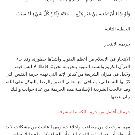
وَلَوْ شَاءَ أَنْ تَجْنِيهِ مِنْ غَيْرِ هَزَّةٍ … جَنَتْهُ وَلَكِنْ كُلُّ شَيْءٍ لَهُ سَبَبْ
الخطبة الثانية
جريمة الانتحار
الانتحار في الإسلام من أعظم الذنوب وأشدّها خطورة، وقد جاء
القرآن الكريم والسنة النبوية بتحريمه تحريمًا قاطعًا لا لبس فيه،
وجُعل في ميزان الشريعة من كبائر الإثم التي تهدم حرمة النفس التي
كرّمها الله تعالى، وتتنافى مع معاني الصبر والرضا والتوكل على الله،
وقد عالجت الشريعة الإسلامية هذه الجريمة من عدة جوانب وإليك
بيان بعضها:
حرمتك أفضل من حرمة الكعبة المشرفة:
مهما مرت بك من مصاعب وابتلاءات، ومهما عانيت من مشكلات لا بد
أن تعلم أن نفسك عند الله غالية، وأن الحياة بكل ما فيها لا تساوي