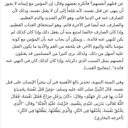
عن قتلهم أنفسهم؟ فأنكره بعضهم وقال: إن المؤمن مع إيمانه لا يجوز
أن ينهى عن قتل نفسه، لأنه مُلجأٌ إلى أن لا يقتل نفسه، وذلك لأن
الصارف عنه في الدنيا قائم، وهو الألم الشديد والذم العظيم،
والصارف عنه أيضا في الآخرة قائم، وهو استحقاق العذاب العظيم،
وإذا كان الصارف خالصا امتنع منه أن يفعل ذلك وإذا كان كذلك لم
يكن للنهي عنه فائدة، .. ويمكن أن يجاب عنه بأن المؤمن مع كونه
مؤمنا بالله واليوم الآخر، قد يلحقه من الغم والأذية ما يكون القتل
عليه أسهل من ذلك، ولذلك نرى كثيرا من المسلمين قد يقتلون
أنفسهم بمثل السبب الذي ذكرناه، وإذا كان كذلك كان في النهي عنه
فائدة”. [مفاتيح الغيب].
وفي السنة النبوية، تحذير بالغ الأهمية في أن يتجرأ الإنسان على قتل
نفسه، قَالَ النَّبِىُّ صلى الله عليه وسلم: «وَمَنْ قَتَلَ نَفْسَهُ بِحَدِيدَةٍ
عُذِّبَ بِهِا فِى نَارِ جَهَنَّمَ» وقَالَ: «كَانَ بِرَجُلٍ جِرَاحٌ فَقَتَلَ نَفْسَهُ، فَقَالَ
اللَّهُ تَعَالَى: بَدَرَنِى عَبْدِى بِنَفْسِهِ، حَرَّمْتُ عَلَيْهِ الْجَنَّةَ” وقال: “الَّذِى
يَخْنُقُ نَفْسَهُ، يَخْنُقُهَا فِى النَّارِ، وَالَّذِى يَطْعُنُهَا، يَطْعُنُهَا فِى النَّارِ»
[أخرجه البخاري].