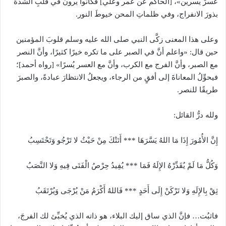
عسرٌ يُسرين»، [الحاكم عن عمر وعلي] فكانوا يرون في قلبِ الشدَّة
بذورَ الانفراج، وفي ظلماتِ المحن خيوطَ النور.
وعلى هذا المعنى زكَّى النبي صلى الله عليه وسلم قلوبَ المؤمنين
حين قال: «واعلم أنَّ في الصبر على ما تكره خيرًا كثيرًا، وأنَّ النصر
مع الصبر، وأنَّ الفرج مع الكرب، وأنَّ مع العسر يُسرًا» [رواه أحمد]؛
فيحوِّلُ المعاناةَ إلى أفقٍ من الرجاء، ويجعلُ الانتظارَ عبادةً، والصبرَ
طريقًا للنصر.
ولله درُّ القائل:
إِنَّ الأُمُورَ إِذَا مَا اللهُ يَسَّرَهَا *** أَتَتْكَ مِنْ حَيْثُ لا تَرْجُو وَتَحْتَسِبُ
وَكُلُّ مَا لَمْ يُقَدِّرْهُ الإِلَهُ فَمَا *** يُفِيدُ حِرْصُ الْفَتَى فِيهِ وَلا النَّصَبُ
ثِقْ بِالإِلَهِ وَلا تَرْكَنْ إِلَى أَحَدٍ *** فَاللهُ أَكْرَمُ مَنْ يُرْجَى وَيُرْتَقَبُ
فاثبُت… فإنَّ الذي ساق إليك البلاء، هو ذاته الذي يُخبِّئ لك الفرجَ،