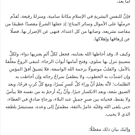
أما بعد،
فإنَّ للنفسِ البشريةِ في الإسلامِ مكانةً سامية، ومنزلةً رفيعة، تُقدَّم
حرمتُها على الأموال وسائر المتاع؛ إذ جعلها الشرعُ مقصدًا عظيمًا من
مقاصد تشريعه، وصانها من كل اعتداء، فنهى عن الإضرار بها، فضلًا
عن إزهاقها وإهلاكها.
وكيف لا، وقد أحاطها الله بعنايته، فجعل لكلِّ ألمٍ يعتريها دواء، ولكلِّ
مصيبةٍ تنزل بها سلوى، وفتح أمامها أبوابَ الرجاء، لتبقى الروحُ معلَّقةً
بالأمل، والقلبُ موصولًا برحمة الله الواسعة، فلا يَضيقُ أفقُ المؤمنِ
وإن اشتدَّت به الخطوب، ولا ينطفئُ سراجُ رجائه وإن أحاطت به
الظلمات؛ لأنَّه يعلمُ أنَّ وراء كلِّ عُسرٍ يُسرًا، ومع كلِّ كربٍ فرجًا، وبعد
الضيق سَعة، وبعد الانكسار جبرًا، وأنَّ ربَّه أرحمُ به من نفسه فلا ييأسُ
ولا يقنط، فحياته بين صبرٍ جميلٍ عند البلاء، ورجاءٍ صادقٍ في العطاء،
حتى يلقى الله وقلبُه عامرٌ بالثقة، مطمئنٌّ إلى وعده، مستبشرٌ بلطفه
الذي لا يخيب.
وإليك بيان ذلك مفصَّلًا: