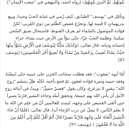
يَلُونَهُمْ، ثُمَّ الَّذِينَ يَلُونَهُمْ» [رواه أحمد، والبيهقي في “شعب الإيمان”].
وتأمّل في “يوسف” الصّدّيق، كيف رُمي في غيابة الجبّ وحيدا، وبيع
بدريهماتٍ لا قيمة لها، وتجرّع غصص الظّلم من ذوي القربى؛ لكنّ
فؤاده الموصول بالسّماء لم يعرف القنوط، فاستحال ضيق السّجن
تمكينا، وظلمة الجبّ عِزّا، حتّى تبوّأ من الأرض حيث يشاء، جزاء
إحسانه وثباته، قال تعالى: {وَكَذَلِكَ مَكَّنَّا لِيُوسُفَ فِي الْأَرْضِ يَتَبَوَّأُ مِنْهَا
حَيْثُ يَشَاءُ نُصِيبُ بِرَحْمَتِنَا مَنْ نَشَاءُ وَلَا نُضِيعُ أَجْرَ الْمُحْسِنِينَ} [يوسف:
٥٦].
أمّا أبوه “يعقوب”، فقد هطلت سحائب الحزن على عينيه حتّى ابيضّتا،
وفقد حبيبه وثمرة فؤاده لعقودٍ، ثمّ فجع بأخيه، لكنّه ظلّ يتنسّم “رَوح
الله” بيقينٍ لا يتزعزع، وكان يقول “فصبرٌ جميلٌ”، ويبثّ في أبنائه روح
الأمل أن يأتي الله بهم جميعا، وتحقق أمله وجاءه البشير فارتدّ بصيرا
حين ألقى القميص على وجهه، ليثبت للعالمين أنّ مَن علِم عن الله ما
لا يعلم النّاس، لا يضلّ عن درب الرّجاء أبدا، قال تعالى: {فَلَمَّا أَنْ جَاءَ
الْبَشِيرُ أَلْقَاهُ عَلَى وَجْهِهِ فَارْتَدَّ بَصِيرًا قَالَ أَلَمْ أَقُلْ لَكُمْ إِنِّي أَعْلَمُ مِنَ
اللَّهِ مَا لَا تَعْلَمُونَ } [يوسف: ٩٦].