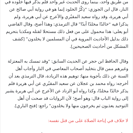
من طريق واحد، بينما روى الحديث غير واحد فلم يذكر فيها خلوده في
النار، قال ابن الجوزي: “ذِكْرُ الخلود إنما هو في رواية أبي صالح عن
أبي هريرة، وقد رواه سعيد المقبُري والأعرج عن أبي هريرة، ولم
يذكرا فيه “خالدًا مخلدًا أبدًا” قال الترمذي: وهذا أصح، وقال القاضي
أبو يعلى: هذا محمول على من فعل ذلك مستحلا لقتله ومكذبا بتحريم
ذلك بدليل الأحاديث المروية في أن المسلمين لا يخلدون” [كشف
المشكل من أحاديث الصحيحين].
وقال الحافظ ابن حجر عن الحديث السابق: “وقد تمسك به المعتزلة
وغيرهم ممن قال بتخليد أصحاب المعاصي في النار وأجاب أهل
السنة عن ذلك بأجوبة منها: توهيم هذه الزيادة، قال الترمذي بعد أن
أخرجه: رواه محمد بن عجلان عن سعيد المقبُري عن أبي هريرة فلم
يذكر خالدًا مخلدًا، وكذا رواه أبو الزناد عن الأعرج عن أبي هريرة يشير
إلى رواية الباب قال: وهو أصح؛ لأن الروايات قد صحت أن أهل
التوحيد يعذبون ثم يخرجون منها ولا يخلدون” راجع: [فتح الباري].
لا خلاف في إباحة الصلاة على من قتل نفسه: