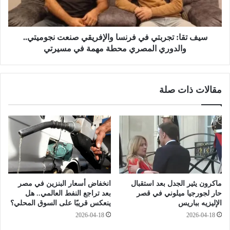
ك
:
ت
ت
ة
ج
ا
ر
سيف تقا: تجربتي في فرنسا والإفريقي صنعت نجوميتي..
ل
ب
والدوري المصري محطة مهمة في مسيرتي
د
ت
م
ي
ا
ف
مقالات ذات صلة
غ
ي
ي
ف
ة
ر
ب
ن
م
س
ع
ا
ه
و
د
ا
ن
ل
ماكرون يثير الجدل بعد استقبال
انخفاض أسعار البنزين في مصر
ا
إ
حار لجورجيا ميلوني في قصر
بعد تراجع النفط العالمي.. هل
ص
ف
الإليزيه بباريس
ينعكس قريبًا على السوق المحلي؟
ر
ر
2026-04-18
2026-04-18
.
ي
.