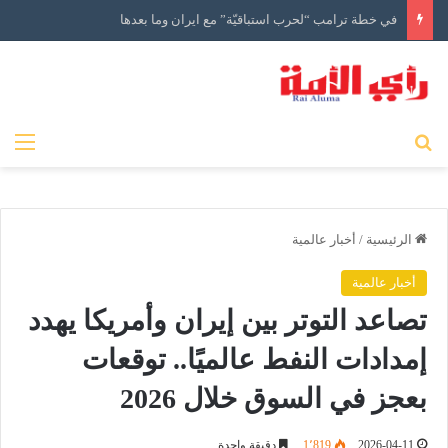
في خطة ترامب “لحرب استباقيّة” مع ايران وما بعدها
بحث عن
الق
الرئيسية
/
أخبار عالمية
أخبار عالمية
تصاعد التوتر بين إيران وأمريكا يهدد
إمدادات النفط عالميًا.. توقعات
بعجز في السوق خلال 2026
2026-04-11
1٬819
دقيقة واحدة