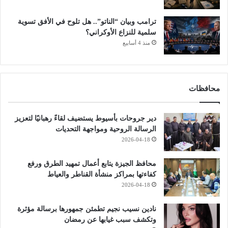
ترامب وبيان “الناتو”.. هل تلوح في الأفق تسوية
سلمية للنزاع الأوكراني؟
منذ 4 أسابيع
محافظات
دير جروحات بأسيوط يستضيف لقاءً رهبانيًا لتعزيز
الرسالة الروحية ومواجهة التحديات
2026-04-18
محافظ الجيزة يتابع أعمال تمهيد الطرق ورفع
كفاءتها بمراكز منشأة القناطر والعياط
2026-04-18
نادين نسيب نجيم تطمئن جمهورها برسالة مؤثرة
وتكشف سبب غيابها عن رمضان