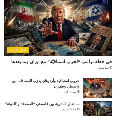
ي
أخبار عالمية
في خطة ترامب “لحرب استباقيّة” مع ايران وما بعدها
منذ يومين
حروب استباقية وأردوغان يقرّب المسافات بين
واشنطن وطهران
منذ 4 أيام
مستقبل البشرية بين فلسفتي “الصفقة” و”الدولة”
منذ 3 أسابيع