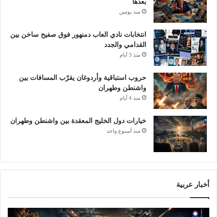
بعدها
م
ا
منذ يومين
ع
ل
ا
م
انتخابات نادي العاب دمنهور فوق صفيح ساخن بين
ي
ص
القدامي والجدد
ي
ر
منذ 3 أيام
ر
ي
ا
م
حروب استباقية وأردوغان يقرّب المسافات بين
ل
ح
واشنطن وطهران
ع
ط
ا
منذ 4 أيام
ة
ل
م
م
ه
خيارات دول الخليج المعقدة بين واشنطن وطهران
ي
م
منذ أسبوع واحد
ة
ة
ف
ي
م
س
أخبار عربية
ي
ر
ت