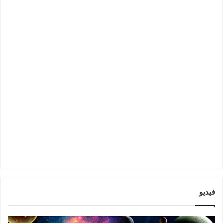
فيديو
ت
ت