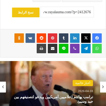
نسخ الرابط
فيسبوك
‫X
لينكدإن
‏Tumblr
بينتيريست
‏Reddit
‏VKontakte
Odnoklassniki
واتساب
تيلقرام
ڤايبر
لاين
مشاركة عبر البريد
طباعة
حوادث
أخبار عالمية
2026-04-18
2026-04-18
مصرع 8 أشخاص في تحطم مروحية بإندونيسيا بعد