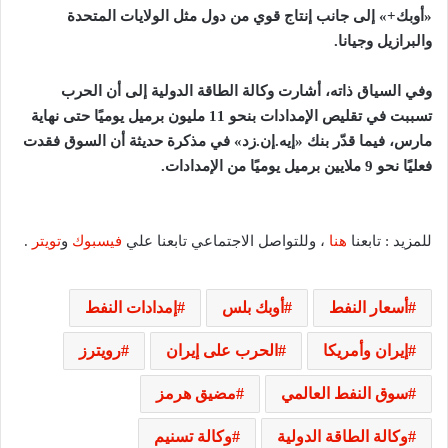
«أوبك+» إلى جانب إنتاج قوي من دول مثل الولايات المتحدة
والبرازيل وجيانا.
وفي السياق ذاته، أشارت وكالة الطاقة الدولية إلى أن الحرب
تسببت في تقليص الإمدادات بنحو 11 مليون برميل يوميًا حتى نهاية
مارس، فيما قدّر بنك «إيه.إن.زد» في مذكرة حديثة أن السوق فقدت
فعليًا نحو 9 ملايين برميل يوميًا من الإمدادات.
للمزيد : تابعنا
هنا
، وللتواصل الاجتماعي تابعنا علي
فيسبوك
و
تويتر
.
أسعار النفط
أوبك بلس
إمدادات النفط
إيران وأمريكا
الحرب على إيران
رويترز
سوق النفط العالمي
مضيق هرمز
وكالة الطاقة الدولية
وكالة تسنيم