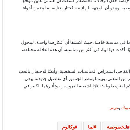
نر لإقامة حفل الزفاف. فالمصادر كشفت أن الثنائي عاين مواقع
ة. ويبدو أن الوجهة النهائية ستُختار بعناية، بما يضمن أجواء
ا في مناسبة خاصة، حيث اكتشفا أن أفكارهما واحدة؛ ليتحول
، أكدت دوا ليبا، في أكثر من مناسبة، أن هذه العلاقة مختلفة،
خبير قانون دولي: يوم الأسير الفلسطيني
يسلط الضوء على حقوق الأسرى وفق
الغة في استعراض المناسبات الشخصية، وأيضًا للاحتفال بالحب
اتفاقيات جنيف
ر من المعنى. وبينما ينتظر الجمهور أي تفاصيل جديدة، يبقى
لفترة طويلة؛ نظرًا لشعبية العروسين، وتأثيرهما الكبير في
ترامب يهاجم إعلاميين أمريكيين ويدعو
لتصنيفهم بين جيد وسيئ
بوك
و
تويتر
.
مصرع 8 أشخاص في تحطم مروحية
بإندونيسيا بعد دقائق من الإقلاع في جزيرة
للخصوصية
ليبا
وكالوم
بورنيو