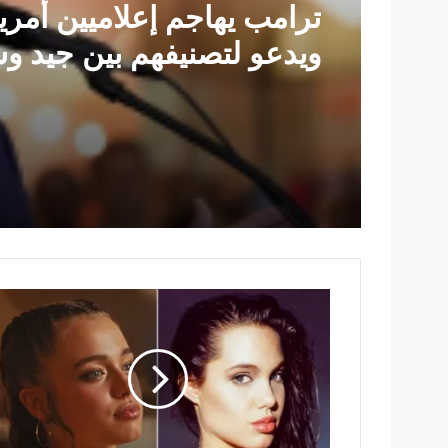
مصرع 8 أشخاص في تحطم
مروحية بإندونيسيا بعد دقا
الإقلاع في جزيرة بورنيو
ه
ل
ت
س
ي
ر
ع
ل