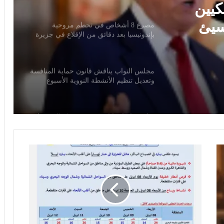
ئق من
مجلس النواب يناقش قانون حماية المنافسة
وتعديل تنظيم الأنشطة النووية الأسبوع
المقبل
سلوت: إصابة إيكيتيكي وعودة إيزاك تعيدان
ترتيب أوراق ليفربول قبل ديربي إيفرتون
خبير قانون دولي: يوم الأسير الفلسطيني
يسلط الضوء على حقوق الأسرى وفق
اتفاقيات جنيف
ا
ل
ترامب يهاجم إعلاميين أمريكيين ويدعو
لتصنيفهم بين جيد وسيئ
أ
ر
ص
ا
مصرع 8 أشخاص في تحطم مروحية
د
بإندونيسيا بعد دقائق من الإقلاع في جزيرة
: