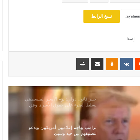
مجلس النواب يناقش قانون حماية المنافسة
نسخ الرابط
وتعديل تنظيم الأنشطة النووية الأسبوع
المقبل
إتبعنا
سلوت: إصابة إيكيتيكي وعودة إيزاك تعيدان
ترتيب أوراق ليفربول قبل ديربي إيفرتون
‏Reddit
‏VKontakte
Odnoklassniki
مشاركة عبر البريد
طباعة
خبير قانون دولي: يوم الأسير الفلسطيني
يسلط الضوء على حقوق الأسرى وفق
اتفاقيات جنيف
ترامب يهاجم إعلاميين أمريكيين ويدعو
لتصنيفهم بين جيد وسيئ
مصرع 8 أشخاص في تحطم مروحية
بإندونيسيا بعد دقائق من الإقلاع في جزيرة
بورنيو