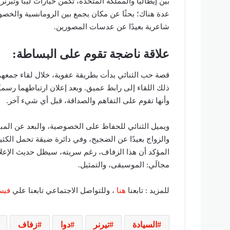
بين إيطاليا والمملكة المتحدة، تكمن خيارات ليبا وتير
عدة هناك؛ بحثًا عن مكان يجمع بين الرومانسية والخصوصي
شاعرية بعيدًا عن عدسات المصورين.
علاقة ناضجة تقوم على البساطة:
قصة حب الثنائي بدأت بطريقة عفوية، خلال لقاء جمعهم
ذلك اللقاء إلى رابط عميق. وبعد إعلان ارتباطهما رسميًا
وأنها تقوم على التفاهم والصداقة، قبل أي شيء آخر.
ويميل الثنائي للحفاظ على الخصوصية، والبعد عن المب
والزواج بعيدًا عن الضجيج، وفي دائرة ضيقة تحمل الكثي
المؤكد أن هذا الزفاف، رغم سريته، سيظل حديث الإعلام 
مجالَي: الموسيقى، والتمثيل.
للمزيد : تابعنا
هنا
، وللتواصل الاجتماعي تابعنا علي
فيس
السيادة
تيرنر
دوا
زفاف