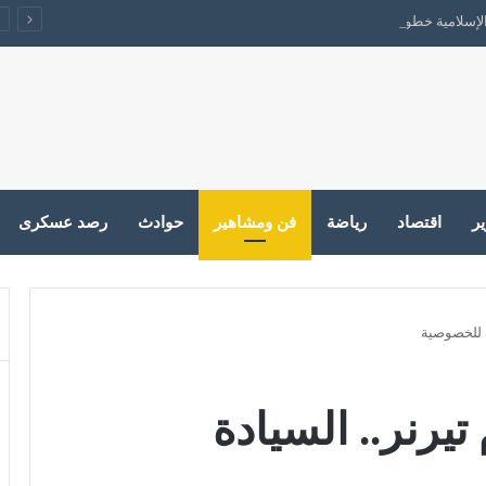
 والإسلامية خطوة على الطريق الصحيح ولكن…
ير
اقتصاد
رياضة
فن ومشاهير
حوادث
رصد عسكرى
دة للخصوصية
تيرنر.. السيادة