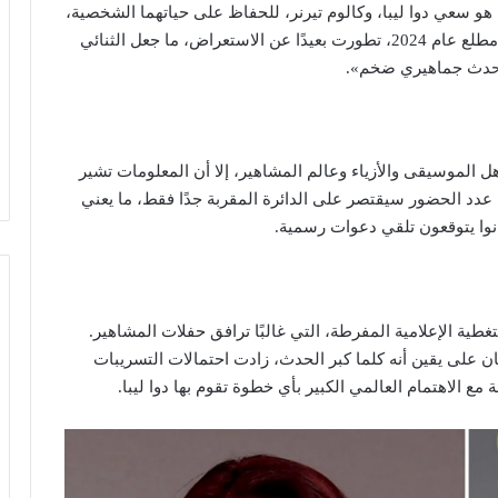
هو سعي دوا ليبا، وكالوم تيرنر، للحفاظ على حياتهما الشخصية،
بعيدًا عن الضغوط الإعلامية. فالعلاقة، التي بدأت بهدوء مطلع عام 2024، تطورت بعيدًا عن الاستعراض، ما جعل الثنائي
ل حدث جماهيري ضخم».
ل الموسيقى والأزياء وعالم المشاهير، إلا أن المعلومات تشير
ن عدد الحضور سيقتصر على الدائرة المقربة جدًا فقط، ما يعني
كانوا يتوقعون تلقي دعوات رسمية.
طية الإعلامية المفرطة، التي غالبًا ترافق حفلات المشاهير.
وسان على يقين أنه كلما كبر الحدث، زادت احتمالات التسريبات
مع الاهتمام العالمي الكبير بأي خطوة تقوم بها دوا ليبا.