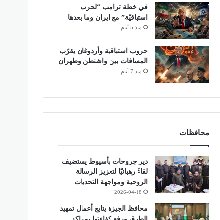
في خطة ترامب “لحرب
استباقيّة” مع ايران وما بعدها
منذ 5 أيام
حروب استباقية وأردوغان يقرّب
المسافات بين واشنطن وطهران
منذ 7 أيام
محافظات
دير جروحات بأسيوط يستضيف
لقاءً رهبانيًا لتعزيز الرسالة
الروحية ومواجهة التحديات
2026-04-18
محافظ الجيزة يتابع أعمال تمهيد
الطرق ورفع كفاءتها بمراكز