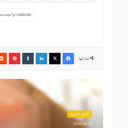
فيسبوك
‫X
لينكدإن
‏Tumblr
بينتيريست
شاركها
أقرأ التالي
حوادث
2026-04-18