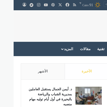
℉
‫X
فيسبوك
ملخص الموقع RSS
بينتيريست
‫YouTube
انستقرام
medium
91
تسجيل الدخول
Cairo
تقنية
مقالات
المزيد
الأخيرة
الأشهر
د. أيمن الجمال يستقبل العاملين
بمديرية الشباب والرياضة
بالبحيرة في أول أيام توليه مهام
منصبه