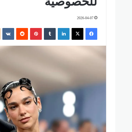
للخصوصية
2026-04-07
فيسبوك
‫X
لينكدإن
‏Tumblr
بينتيريست
‏Reddit
‏VKontakte