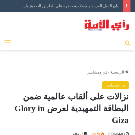
بيان الدول العربية والإسلامية خطوة على الطريق الصحيح ولكن…
بحث عن
الق
الرئيسية
/
فن ومشاهير
فن ومشاهير
نزالات على ألقاب عالمية ضمن
البطاقة التمهيدية لعرض Glory in
Giza
2026-04-03
1٬828
2 دقائق