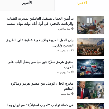
الأخيرة
الأشهر
م
ي
ر
د. أيمن الجمال يستقبل العاملين بمديرية الشباب
ل
والرياضة بالبحيرة في أول أيام توليه مهام منصبه
ل
منذ ساعتين
د
ف
ا
بيان الدول العربية والإسلامية خطوة على الطريق
ع
الصحيح ولكن…
ا
منذ يوم واحد
ل
ج
مضيق هرمز سلاح جيو سياسي يقفل الباب على
و
الحرب
ي
منذ يوم واحد
أ
و
مخرج الحل: الوصل بين مضيق هرمز ومذكرة
ا
التفاهم
ل
منذ يومين
ب
ح
في خطة ترامب “لحرب استباقيّة” مع ايران وما
ر