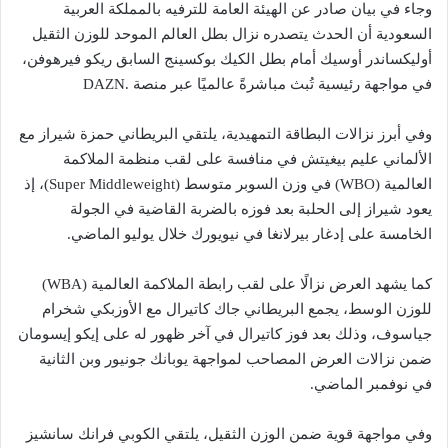
وجاء في بيان صادر عن الهيئة العامة للترفيه بالمملكة العربية
السعودية أن الحدث يتصدره نزال بطل العالم الموحد للوزن الثقيل
أوليكساندر أوسيك أمام بطل الكيك بوكسينج السابق ريكو فيرهوفن،
في مواجهة رئيسية تُبث مباشرةً عالميًا عبر منصة .DAZN
وفي أبرز نزالات البطاقة التمهيدية، يلتقي البريطاني حمزة شيراز مع
الألماني عليم بيغيتش في منافسة على لقب منظمة الملاكمة
العالمية (WBO) في وزن السوبر متوسط (Super Middleweight)، إذ
يعود شيراز إلى الحلبة بعد فوزه بالضربة القاضية في الجولة
الخامسة على إدغار بيرلانغا في نيويورك خلال يوليو الماضي.
كما يشهد العرض نزالًا على لقب رابطة الملاكمة العالمية (WBA)
للوزن الوسط، يجمع البريطاني جاك كاتيرال مع الأوزبكي شخرام
جياسوف، وذلك بعد فوز كاتيرال في آخر ظهور له على إيكو إيسومان
ضمن نزالات العرض المصاحب لمواجهة يوبانك جونيور وبن الثانية
في نوفمبر الماضي.
وفي مواجهة قوية ضمن الوزن الثقيل، يلتقي الكوبي فرانك سانشيز