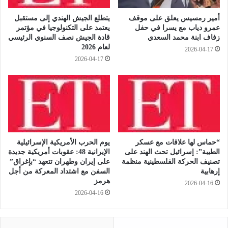
و
ر
ا
ح
أمير رمسيس يعلق على موقف
يتطلع الجيش الهندي إلى مستقبل
ي
ي
عمرو دياب مع يسرا في حفل
يعتمد على التكنولوجيا في مؤتمر
ا
ا
زفاف ابنة محمد السعدي
قادة الجيش نصف السنوي الرئيسي
ت
ت
لعام 2026
2026-04-17
ك
ك
2026-04-17
ا
ذ
ب
ة
ل
أ
ن
ه
“حماس لها علاقات مع عسكر
يوم الحرب الأمريكية الإسرائيلية
ل
الطيبة”: إسرائيل تحث الهند على
الإيرانية 48: عقوبات أمريكية جديدة
ا
تصنيف الحركة الفلسطينية منظمة
على إيران وطهران تتعهد “بإغراق”
إرهابية
السفن مع اشتداد المعركة من أجل
ي
هرمز
و
2026-04-16
ج
2026-04-16
د
ت
د