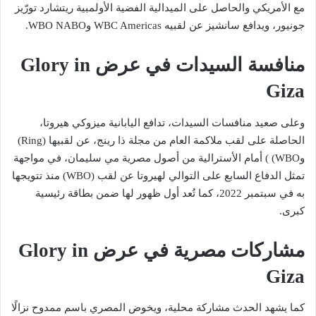
مع الأمريكي والحاصل على الميدالية الفضية الأولمبية ريتشارد تورّيز
جونيور، ويدافع سانشيز عن لقبيه WBC Americas وWBO NABO.
منافسة السيدات في عرض Glory in
Giza
وعلى صعيد منافسات السيدات، تدافع اليابانية ميزوكي هيروتا،
الحاصلة على لقب ملاكمة العام من مجلة ذا رينج، عن لقبيها (Ring)
وWBO) ) أمام الأسترالية من أصول مصرية مي سليمان، في مواجهة
تمثل الدفاع السابع على التوالي لهيروتا عن لقب (WBO) منذ تتويجها
به في سبتمبر 2022، كما تُعد أول ظهور لها ضمن بطاقة رئيسية
كبرى.
مشاركات مصرية في عرض Glory in
Giza
كما يشهد الحدث مشاركة محلية، ويخوض المصري باسم ممدوح نزالًا