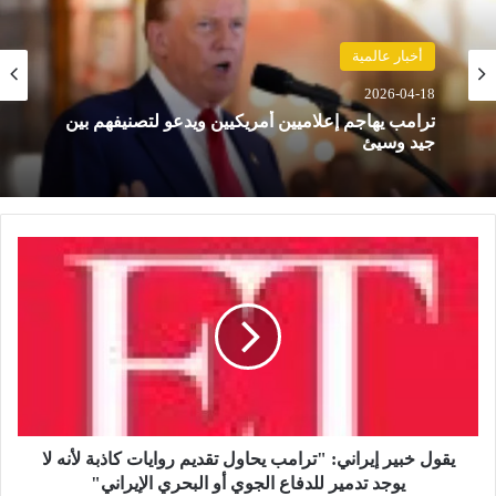
حوادث
2026-04-18
أخبار عالمية
مصرع 8 أشخاص في تحطم مروحية بإندونيسيا بعد
2026-04-18
دقائق من الإقلاع في جزيرة بورنيو
ي
ترامب يهاجم إعلاميين أمريكيين ويدعو لتصنيفهم بين
ق
جيد وسيئ
و
ل
خ
ب
ي
ر
إ
ي
يقول خبير إيراني: "ترامب يحاول تقديم روايات كاذبة لأنه لا
ر
يوجد تدمير للدفاع الجوي أو البحري الإيراني"