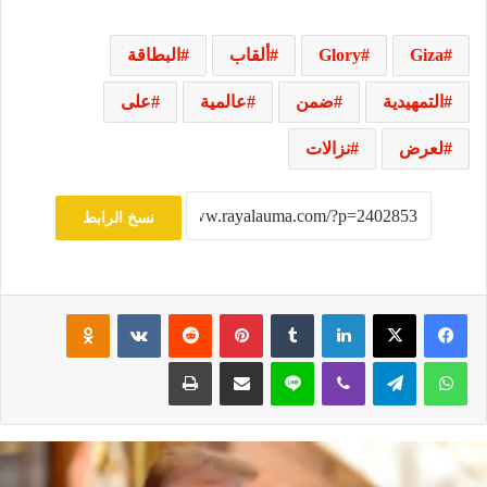
Giza
Glory
ألقاب
البطاقة
التمهيدية
ضمن
عالمية
على
لعرض
نزالات
نسخ الرابط
فيسبوك
‫X
لينكدإن
‏Tumblr
بينتيريست
‏Reddit
‏VKontakte
Odnoklassniki
واتساب
تيلقرام
ڤايبر
لاين
مشاركة عبر البريد
طباعة